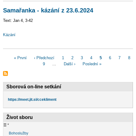
Samařanka - kázání z 23.6.2024
Text: Jan 4, 3-42
Kázání
Pagination
First
« První
Předchozí
‹ Předchozí
Page
1
Page
2
Page
3
Page
4
Aktuální
5
Page
6
Page
7
Pag
8
page
stránka
Page
9
…
Následující
Další ›
Poslední
Poslední »
stránka
stránka
stránka
Sborová on-line setkání
https://meet.jit.si/ccekliment
Život sboru
☰
˟
Bohoslužby