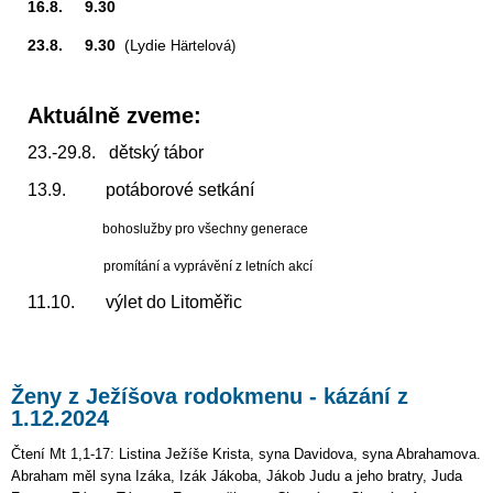
16.8. 9.30
23.8. 9.30
(Lydie
Härtelová)
Aktuálně zveme:
23.-29.8. dětský tábor
13.9. potáborové setkání
bohoslužby pro všechny generace
promítání a vyprávění z letních akcí
11.10. výlet do Litoměřic
Ženy z Ježíšova rodokmenu - kázání z
1.12.2024
Čtení Mt 1,1-17: Listina Ježíše Krista, syna Davidova, syna Abrahamova.
Abraham měl syna Izáka, Izák Jákoba, Jákob Judu a jeho bratry, Juda