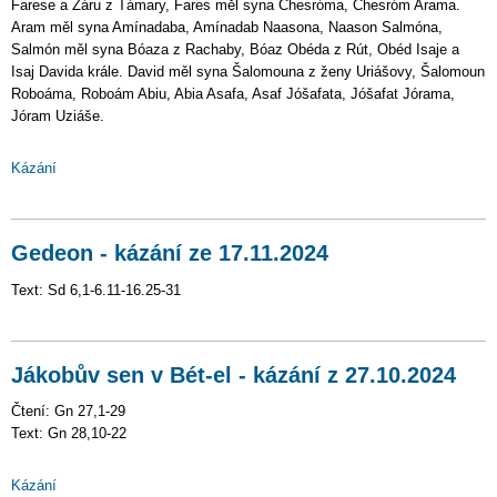
Farese a Záru z Támary, Fares měl syna Chesróma, Chesróm Arama.
Aram měl syna Amínadaba, Amínadab Naasona, Naason Salmóna,
Salmón měl syna Bóaza z Rachaby, Bóaz Obéda z Rút, Obéd Isaje a
Isaj Davida krále. David měl syna Šalomouna z ženy Uriášovy, Šalomoun
Roboáma, Roboám Abiu, Abia Asafa, Asaf Jóšafata, Jóšafat Jórama,
Jóram Uziáše.
Kázání
Gedeon - kázání ze 17.11.2024
Text: Sd 6,1-6.11-16.25-31
Jákobův sen v Bét-el - kázání z 27.10.2024
Čtení: Gn 27,1-29
Text: Gn 28,10-22
Kázání