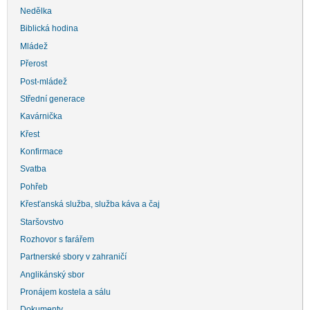
Nedělka
Biblická hodina
Mládež
Přerost
Post-mládež
Střední generace
Kavárnička
Křest
Konfirmace
Svatba
Pohřeb
Křesťanská služba, služba káva a čaj
Staršovstvo
Rozhovor s farářem
Partnerské sbory v zahraničí
Anglikánský sbor
Pronájem kostela a sálu
Dokumenty