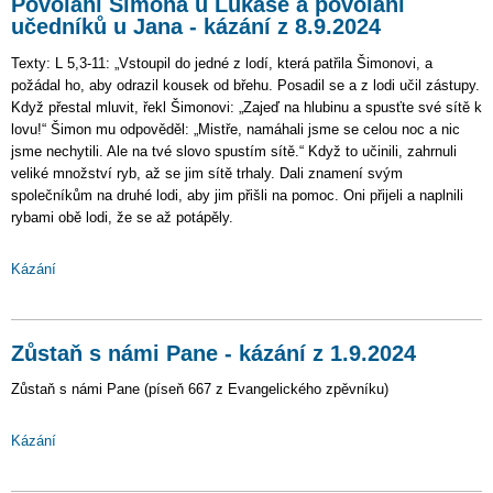
Povolání Šimona u Lukáše a povolání
učedníků u Jana - kázání z 8.9.2024
Texty: L 5,3-11: „Vstoupil do jedné z lodí, která patřila Šimonovi, a
požádal ho, aby odrazil kousek od břehu. Posadil se a z lodi učil zástupy.
Když přestal mluvit, řekl Šimonovi: „Zajeď na hlubinu a spusťte své sítě k
lovu!“ Šimon mu odpověděl: „Mistře, namáhali jsme se celou noc a nic
jsme nechytili. Ale na tvé slovo spustím sítě.“ Když to učinili, zahrnuli
veliké množství ryb, až se jim sítě trhaly. Dali znamení svým
společníkům na druhé lodi, aby jim přišli na pomoc. Oni přijeli a naplnili
rybami obě lodi, že se až potápěly.
Kázání
Zůstaň s námi Pane - kázání z 1.9.2024
Zůstaň s námi Pane (píseň 667 z Evangelického zpěvníku)
Kázání