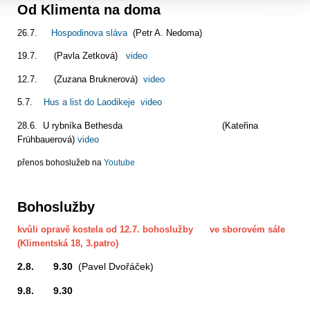
Od Klimenta na doma
26.7.
Hospodinova sláva
(Petr A. Nedoma)
19.7. (Pavla Zetková)
video
12.7. (Zuzana Bruknerová)
video
5.7.
Hus a list do Laodikeje
video
28.6. U rybníka Bethesda (Kateřina
Frühbauerová)
video
přenos bohoslužeb na
Youtube
Bohoslužby
kvůli opravě kostela od 12.7. bohoslužby ve sborovém sále
(Klimentská 18, 3.patro)
2.8. 9.30
(Pavel Dvořáček)
9.8. 9.30