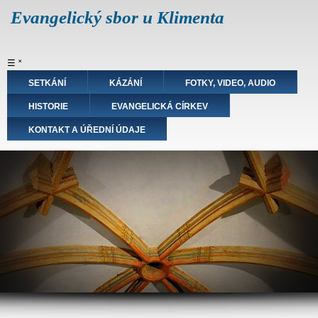
Přejít
Evangelický sbor u Klimenta
k
hlavnímu
obsahu
Hlavní
☰
˟
navigace
SETKÁNÍ
KÁZÁNÍ
FOTKY, VIDEO, AUDIO
HISTORIE
EVANGELICKÁ CÍRKEV
KONTAKT A ÚŘEDNÍ ÚDAJE