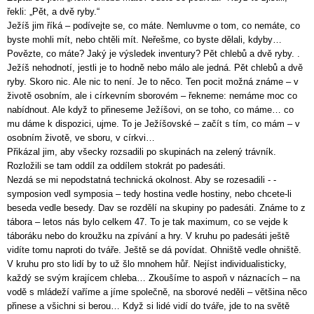
řekli: „Pět, a dvě ryby.“
Ježíš jim říká – podívejte se, co máte. Nemluvme o tom, co nemáte, co
byste mohli mít, nebo chtěli mít. Neřešme, co byste dělali, kdyby…
Povězte, co máte? Jaký je výsledek inventury? Pět chlebů a dvě ryby. .
Ježíš nehodnotí, jestli je to hodně nebo málo ale jedná. Pět chlebů a dvě
ryby. Skoro nic. Ale nic to není. Je to něco. Ten pocit možná známe – v
životě osobním, ale i církevním sborovém – řekneme: nemáme moc co
nabídnout. Ale když to přineseme Ježíšovi, on se toho, co máme… co
mu dáme k dispozici, ujme. To je Ježíšovské – začít s tím, co mám – v
osobním životě, ve sboru, v církvi…
Přikázal jim, aby všecky rozsadili po skupinách na zelený trávník.
Rozložili se tam oddíl za oddílem stokrát po padesáti.
Nezdá se mi nepodstatná technická okolnost. Aby se rozesadili - -
symposion vedl symposia – tedy hostina vedle hostiny, nebo chcete-li
beseda vedle besedy. Dav se rozdělí na skupiny po padesáti. Známe to z
tábora – letos nás bylo celkem 47. To je tak maximum, co se vejde k
táboráku nebo do kroužku na zpívání a hry. V kruhu po padesáti ještě
vidíte tomu naproti do tváře. Ještě se dá povídat. Ohniště vedle ohniště.
V kruhu pro sto lidí by to už šlo mnohem hůř. Nejíst individualisticky,
každý se svým krajícem chleba… Zkoušíme to aspoň v náznacích – na
vodě s mládeží vaříme a jíme společně, na sborové neděli – většina něco
přinese a všichni si berou… Když si lidé vidí do tváře, jde to na světě