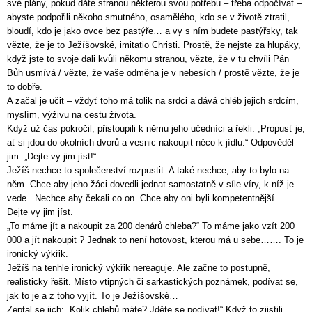
své plány, pokud dáte stranou některou svou potřebu – třeba odpočívat –
abyste podpořili někoho smutného, osamělého, kdo se v životě ztratil,
bloudí, kdo je jako ovce bez pastýře… a vy s ním budete pastýřsky, tak
vězte, že je to Ježíšovské, imitatio Christi. Prostě, že nejste za hlupáky,
když jste to svoje dali kvůli někomu stranou, vězte, že v tu chvíli Pán
Bůh usmívá / vězte, že vaše odměna je v nebesích / prostě vězte, že je
to dobře.
A začal je učit – vždyť toho má tolik na srdci a dává chléb jejich srdcím,
myslím, výživu na cestu života.
Když už čas pokročil, přistoupili k němu jeho učedníci a řekli: „Propusť je,
ať si jdou do okolních dvorů a vesnic nakoupit něco k jídlu.“ Odpověděl
jim: „Dejte vy jim jíst!“
Ježíš nechce to společenství rozpustit. A také nechce, aby to bylo na
něm. Chce aby jeho žáci dovedli jednat samostatně v síle víry, k níž je
vede.. Nechce aby čekali co on. Chce aby oni byli kompetentnější…
Dejte vy jim jíst.
„To máme jít a nakoupit za 200 denárů chleba?“ To máme jako vzít 200
000 a jít nakoupit ? Jednak to není hotovost, kterou má u sebe……. To je
ironický výkřik.
Ježíš na tenhle ironický výkřik nereaguje. Ale začne to postupně,
realisticky řešit. Místo vtipných či sarkastických poznámek, podívat se,
jak to je a z toho vyjít. To je Ježíšovské…
Zeptal se jich: „Kolik chlebů máte? Jděte se podívat!“ Když to zjistili,