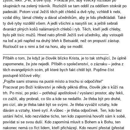
zjistili, řekli: „Pět, a dvě ryby.“ Přikázal jim, aby všecky rozsadili po
skupinách na zelený trávník. Rozložili se tam oddíl za oddílem stokrát po
padesáti. Potom vzal Ježíš těch pět chlebů a dvě ryby, vzhlédl k nebi,
vzdal díky, lámal chleby a dával učedníkům, aby je lidu předkládali. Také
ty dvě ryby rozdělil všem. A jedli všichni a nasytili se; a ještě sebrali
dvanáct plných košů nalámaných chlebů i ryb. Těch, kteří jedli chleby,
bylo pět tisíc mužů. Hned nato přiměl Ježíš své učedníky, aby vstoupili
na loď a jeli napřed na druhý břeh k Betsaidě, než on propustí zástup.
Rozloučil se s nimi a šel na horu, aby se modlil.
____________________________________________________
Příběh o tom, že když je člověk blízko Krista, je to tak strhující, že úplně
zapomenete, že jste nejedli. Příběh o společenství, o zázraku – jedna z
těch evangelijních scén, při které bych fakt chtěl být. Pojďme číst
postupně klíčové věty:
„Pojďte sami stranou na pusté místo a trochu si odpočiňte!“
Pracovat pro Boží království je někdy pěkná dřina, člověk jde s kůží na
trh. Po misi, po práci – potřebují apoštolové / vyslanci prostor, aby řekli,
co zažili, aby probrali, co šlo a kde se nedařilo. Je třeba být pro druhé,
pro cizí, ale je třeba také být se svými. Je třeba vyvážit vztahy, kde
dávám a vztahy, které sytí. A vůbec - je třeba odpočinek. Ten, kdo bez
ustání řeční, kdo nezvládne ticho, ten kdo zapomíná hovořit sám k sobě,
povídat si se svou duší. Kdo zapomíná mluvit s Bohem a k Bohu, ten
nakonec nemá co říct lidem, kteří přicházejí. Kdo neumí přestat (přestat