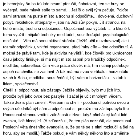
je hebrejsky ša-ba-ta) kdo neumí přerušit, šabatovat, ten se brzy se
vyčerpá, bude mluvit stále to samé… Ježíš o svůj tým pečuje. Pojďte
sami stranou na pusté místo a trochu si odpočiňte… dovolená, duchovní
pobyt, rekolekce, afterparty – jsou na Ježíšův pokyn. Jít stranou, na
tiché místo, trochu si odpočinout. Odpočinout bez výčitek … a klidně k
tomu využít i nějaké techniky meditační, soustřeďující, psychologické,
mnišské… Víra má svou aktivní stránku (Ježíš učil a uzdravoval) ale i
rozměr odpočinku, vnitřní regenerace, předjímky cíle – dne odpočinutí. A
možná že právě tam, kde je aktivita největší, kde člověk pro ukrácenost
času jakoby finišuje, si má najít místo aspoň pro kratičký odpočinek,
modlitbu, sebereflexi. Čím více práce člověk má, tím nutněji potřebuje
aspoň na chvilku se zastavit. A tak má má svou vertikálu i horizontálu –
vztah k Bohu, modlitba, soustředění, být sám a horizontálu – vztah k
lidem, společenství.
Chtěli si odpočinout, ale zástupy Ježíše objevily. bylo mu jich líto,
protože byli jako ovce bez pastýře. I začal je učit mnohým věcem.
Takže Ježíš plán změnil. Alespoň na chvíli - poodsunul potřebu svou a
svých učedníků být sám a odpočinout si, protože mu zástupu bylo líto.
Poodsunul stranou vnitřní záležitosti církve, když přicházejí lační lidé
zvenku, lidé hledající. (A zdůrazňuji, že ten plán nezrušil, ale poodsunul.
Poslední věta dnešního evangelia je, že po té se s nimi rozloučil a šel na
horu, aby se modlil.) Takže pokud je vám někdy někoho líto a změníte