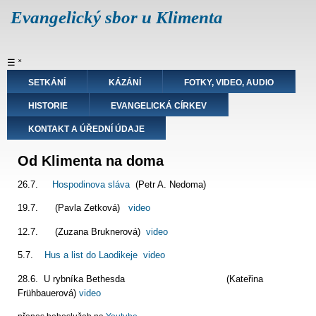
Přejít
Evangelický sbor u Klimenta
k
hlavnímu
obsahu
Hlavní
☰
˟
navigace
SETKÁNÍ
KÁZÁNÍ
FOTKY, VIDEO, AUDIO
HISTORIE
EVANGELICKÁ CÍRKEV
KONTAKT A ÚŘEDNÍ ÚDAJE
Od Klimenta na doma
26.7.
Hospodinova sláva
(Petr A. Nedoma)
19.7. (Pavla Zetková)
video
12.7. (Zuzana Bruknerová)
video
5.7.
Hus a list do Laodikeje
video
28.6. U rybníka Bethesda (Kateřina
Frühbauerová)
video