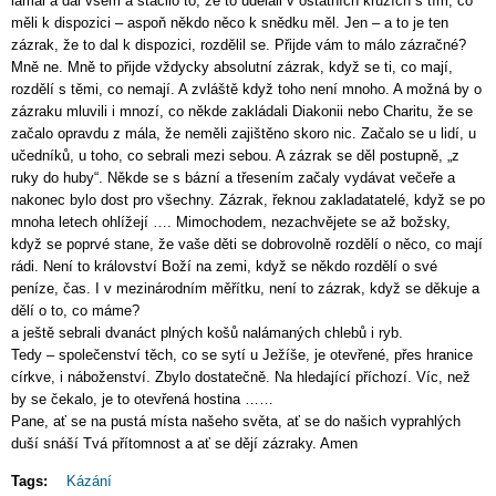
lámal a dal všem a stačilo to, že to udělali v ostatních kruzích s tím, co
měli k dispozici – aspoň někdo něco k snědku měl. Jen – a to je ten
zázrak, že to dal k dispozici, rozdělil se. Přijde vám to málo zázračné?
Mně ne. Mně to přijde vždycky absolutní zázrak, když se ti, co mají,
rozdělí s těmi, co nemají. A zvláště když toho není mnoho. A možná by o
zázraku mluvili i mnozí, co někde zakládali Diakonii nebo Charitu, že se
začalo opravdu z mála, že neměli zajištěno skoro nic. Začalo se u lidí, u
učedníků, u toho, co sebrali mezi sebou. A zázrak se děl postupně, „z
ruky do huby“. Někde se s bázní a třesením začaly vydávat večeře a
nakonec bylo dost pro všechny. Zázrak, řeknou zakladatatelé, když se po
mnoha letech ohlížejí …. Mimochodem, nezachvějete se až božsky,
když se poprvé stane, že vaše děti se dobrovolně rozdělí o něco, co mají
rádi. Není to království Boží na zemi, když se někdo rozdělí o své
peníze, čas. I v mezinárodním měřítku, není to zázrak, když se děkuje a
dělí o to, co máme?
a ještě sebrali dvanáct plných košů nalámaných chlebů i ryb.
Tedy – společenství těch, co se sytí u Ježíše, je otevřené, přes hranice
církve, i náboženství. Zbylo dostatečně. Na hledající příchozí. Víc, než
by se čekalo, je to otevřená hostina ……
Pane, ať se na pustá místa našeho světa, ať se do našich vyprahlých
duší snáší Tvá přítomnost a ať se dějí zázraky. Amen
Tags:
Kázání