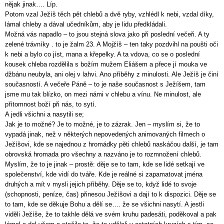
nějak jinak…. Líp.
Potom vzal Ježíš těch pět chlebů a dvě ryby, vzhlédl k nebi, vzdal díky,
lámal chleby a dával učedníkům, aby je lidu předkládali.
Možná vás napadlo – to jsou stejná slova jako při poslední večeři. A ty
zelené trávníky . to je žalm 23. A Mojžíš – ten taky pozdvihl na poušti oči
k nebi a bylo co jíst, mana a křepelky. A ta vdova, co se o poslední
kousek chleba rozdělila s božím mužem Eliášem a přece jí mouka ve
džbánu neubyla, ani olej v lahvi. Ano příběhy z minulosti. Ale Ježíš je činí
současností. A večeře Páně – to je naše současnost s Ježíšem, tam
jsme mu tak blízko, on mezi námi v chlebu a vínu. Ne minulost, ale
přítomnost boží při nás, to sytí.
A jedli všichni a nasytili se;
Jak je to možné? Je to možné, je to zázrak. Jen – myslím si, že to
vypadá jinak, než v některých nepovedených animovaných filmech o
Ježíšovi, kde se najednou z hromádky pěti chlebů naskáčou další, je tam
obrovská hromada pro všechny a nazváno je to rozmnožení chlebů.
Myslím, že to je jinak – prostě: děje se to tam, kde se lidé setkají ve
společenství, kde vidí do tváře. Kde je reálné si zapamatovat jména
druhých a mít v mysli jejich příběhy. Děje se to, když lidé to svoje
(schopnosti, peníze, čas) přinesou Ježíšovi a dají to k dispozici. Děje se
to tam, kde se děkuje Bohu a dělí se…. že se všichni nasytí. A jestli
viděli Ježíše, že to takhle dělá ve svém kruhu padesáti, poděkoval a pak