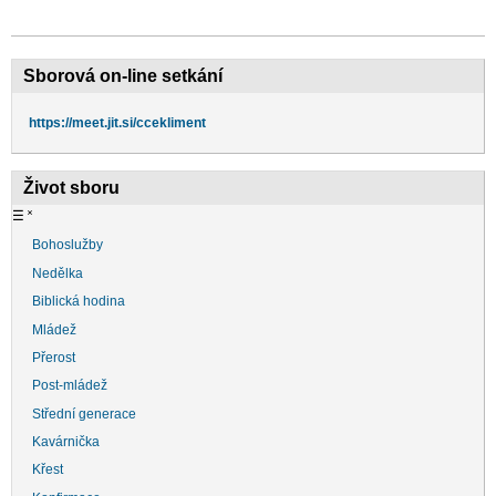
Sborová on-line setkání
https://meet.jit.si/ccekliment
Život sboru
☰
˟
Bohoslužby
Nedělka
Biblická hodina
Mládež
Přerost
Post-mládež
Střední generace
Kavárnička
Křest