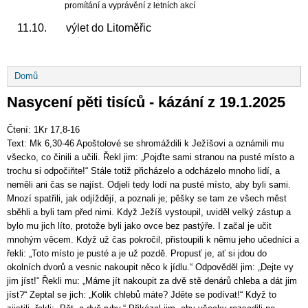
promítání a vyprávění z letních akcí
11.10. výlet do Litoměřic
Drobečková
Domů
navigace
Nasycení pěti tisíců - kázání z 19.1.2025
Čtení: 1Kr 17,8-16
Text: Mk 6,30-46 Apoštolové se shromáždili k Ježíšovi a oznámili mu
všecko, co činili a učili. Řekl jim: „Pojďte sami stranou na pusté místo a
trochu si odpočiňte!“ Stále totiž přicházelo a odcházelo mnoho lidí, a
neměli ani čas se najíst. Odjeli tedy lodí na pusté místo, aby byli sami.
Mnozí spatřili, jak odjíždějí, a poznali je; pěšky se tam ze všech měst
sběhli a byli tam před nimi. Když Ježíš vystoupil, uviděl velký zástup a
bylo mu jich líto, protože byli jako ovce bez pastýře. I začal je učit
mnohým věcem. Když už čas pokročil, přistoupili k němu jeho učedníci a
řekli: „Toto místo je pusté a je už pozdě. Propusť je, ať si jdou do
okolních dvorů a vesnic nakoupit něco k jídlu.“ Odpověděl jim: „Dejte vy
jim jíst!“ Řekli mu: „Máme jít nakoupit za dvě stě denárů chleba a dát jim
jíst?“ Zeptal se jich: „Kolik chlebů máte? Jděte se podívat!“ Když to