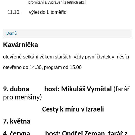
promítání a vyprávění z letních akcí
11.10. výlet do Litoměřic
Drobečková
Domů
navigace
Kavárnička
otevřené setkání věkem starších, vždy první čtvrtek v měsíci
otevřeno do 14.30, program od 15.00
9. dubna host: Mikuláš Vymětal
(farář
pro menšiny)
Cesty k míru v Izraeli
7. května
4. června host: Ondřej Zeman, farář z