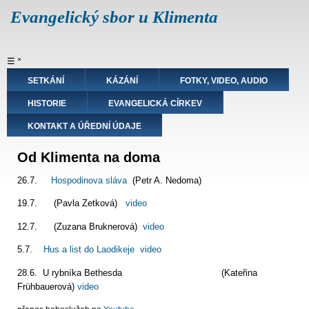
Přejít
Evangelický sbor u Klimenta
k
hlavnímu
obsahu
Hlavní
☰
˟
navigace
SETKÁNÍ
KÁZÁNÍ
FOTKY, VIDEO, AUDIO
HISTORIE
EVANGELICKÁ CÍRKEV
KONTAKT A ÚŘEDNÍ ÚDAJE
Od Klimenta na doma
26.7.
Hospodinova sláva
(Petr A. Nedoma)
19.7. (Pavla Zetková)
video
12.7. (Zuzana Bruknerová)
video
5.7.
Hus a list do Laodikeje
video
28.6. U rybníka Bethesda (Kateřina
Frühbauerová)
video