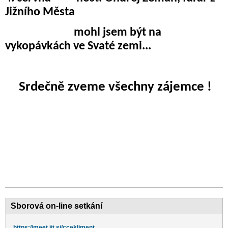
Jižního Města
mohl jsem být na
vykopávkách ve Svaté zemi...
Srdečně zveme všechny zájemce !
Sborová on-line setkání
https://meet.jit.si/ccekliment