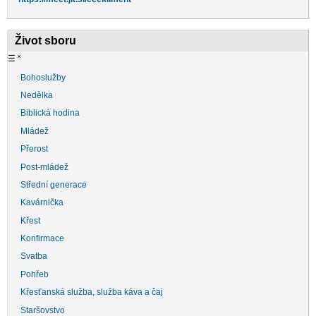
Život sboru
☰
˟
Bohoslužby
Nedělka
Biblická hodina
Mládež
Přerost
Post-mládež
Střední generace
Kavárnička
Křest
Konfirmace
Svatba
Pohřeb
Křesťanská služba, služba káva a čaj
Staršovstvo