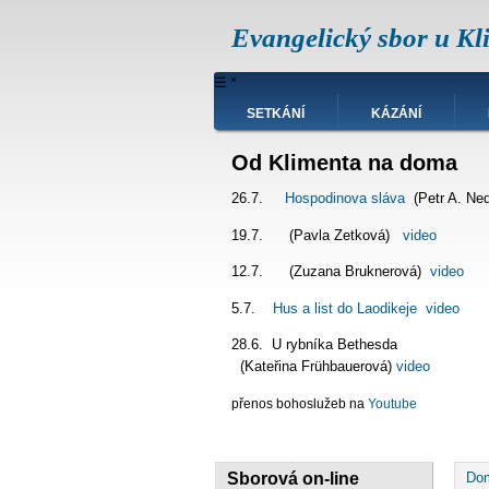
Přejít
Evangelický sbor u Kl
k
hlavnímu
obsahu
Hlavní
☰
˟
navigace
SETKÁNÍ
KÁZÁNÍ
Od Klimenta na doma
26.7.
Hospodinova sláva
(Petr A. Ne
19.7. (Pavla Zetková)
video
12.7. (Zuzana Bruknerová)
video
5.7.
Hus a list do Laodikeje
video
28.6. U rybníka Bet
(Kateřina Frühbauerová)
video
přenos bohoslužeb na
Youtube
D
Sborová on-line
Do