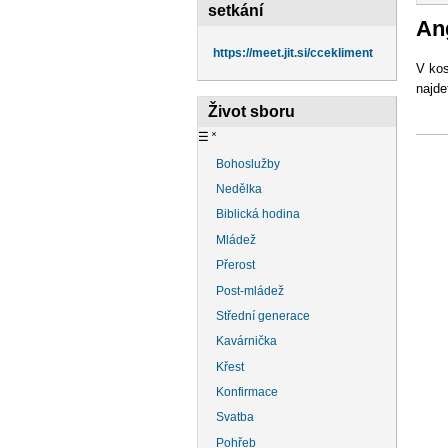
na
setkání
Ang
https://meet.jit.si/ccekliment
V kos
najd
Život sboru
☰
˟
Bohoslužby
Nedělka
Biblická hodina
Mládež
Přerost
Post-mládež
Střední generace
Kavárnička
Křest
Konfirmace
Svatba
Pohřeb