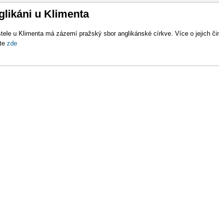
vigace
likáni u Klimenta
tele u Klimenta má zázemí pražský sbor anglikánské církve. Více o jejich či
ete
zde