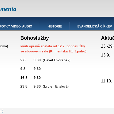
imenta
FOTKY, VIDEO, AUDIO
HISTORIE
EVANGELICKÁ CÍRKEV
Bohoslužby
Aktu
23.-29.
doma)
kvůli opravě kostela od 12.7. bohoslužby
ve sborovém sále (Klimentská 18, 3.patro)
13.9.
2.8. 9.30
(Pavel Dvořáček)
9.8. 9.30
promítá
16.8. 9.30
hesda
11.10
23.8. 9.30
(Lydie
Härtelová)
robečková
mů