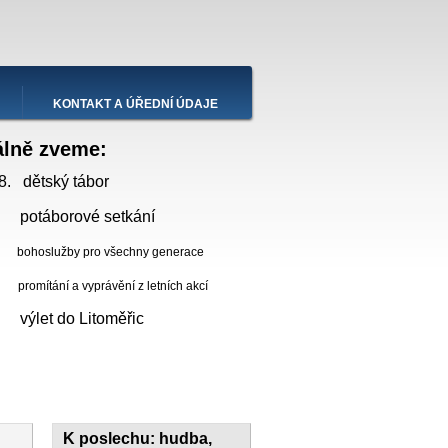
KONTAKT A ÚŘEDNÍ ÚDAJE
álně zveme:
8. dětský tábor
 potáborové setkání
bohoslužby pro všechny generace
ní a vyprávění z letních akcí
. výlet do Litoměřic
K poslechu: hudba,