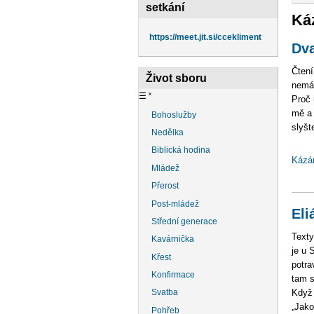
na
setkání
Ká
https://meet.jit.si/ccekliment
Dva
Čtení
Život sboru
nemá.
☰
˟
Proč 
mě a 
Bohoslužby
slyšt
Nedělka
Biblická hodina
Kázá
Mládež
Přerost
Post-mládež
Eli
Střední generace
Texty
Kavárnička
je u 
Křest
potra
Konfirmace
tam s
Svatba
Když 
„Jako
Pohřeb