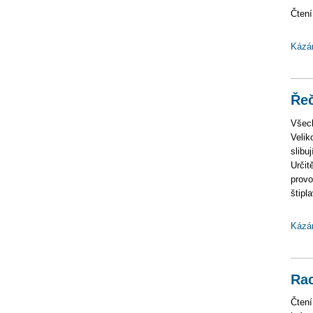
Čtení
Kázá
Řeč
Všech
Velik
slibuj
Určit
provo
štipl
Kázá
Rac
Čtení