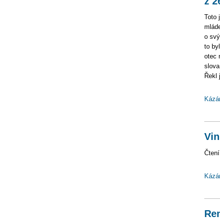
z 2
Toto 
mláde
o svý
to by
otec 
slova
Řekl 
Kázá
Vin
Čtení
Kázá
Rem