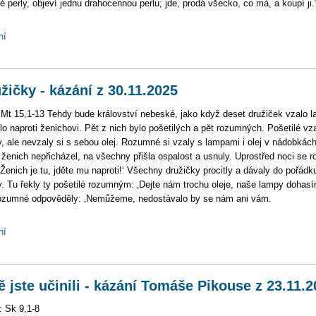
é perly, objeví jednu drahocennou perlu; jde, prodá všecko, co má, a koupí ji.
ní
žičky - kázání z 30.11.2025
 Mt 15,1-13 Tehdy bude království nebeské, jako když deset družiček vzalo 
lo naproti ženichovi. Pět z nich bylo pošetilých a pět rozumných. Pošetilé vz
, ale nevzaly si s sebou olej. Rozumné si vzaly s lampami i olej v nádobkách
ženich nepřicházel, na všechny přišla ospalost a usnuly. Uprostřed noci se ro
 ‚Ženich je tu, jděte mu naproti!‘ Všechny družičky procitly a dávaly do pořádk
. Tu řekly ty pošetilé rozumným: ‚Dejte nám trochu oleje, naše lampy dohasín
ozumné odpověděly: ‚Nemůžeme, nedostávalo by se nám ani vám.
ní
 jste učinili - kázání Tomáše Pikouse z 23.11.2
: Sk 9,1-8