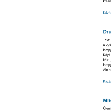
krásn
Kázá
Dru
Text:
a vyš
lampy
Když 
křik:
lampy
Ale r
Kázá
Mně
Čtení