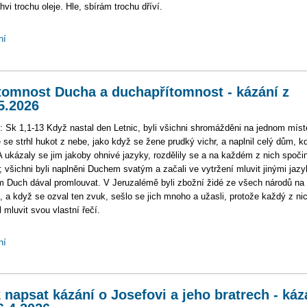
áhvi trochu oleje. Hle, sbírám trochu dříví.
ní
tomnost Ducha a duchapřítomnost - kázání z
5.2026
: Sk 1,1-13 Když nastal den Letnic, byli všichni shromážděni na jednom míst
 se strhl hukot z nebe, jako když se žene prudký vichr, a naplnil celý dům, k
 A ukázaly se jim jakoby ohnivé jazyky, rozdělily se a na každém z nich spočin
; všichni byli naplněni Duchem svatým a začali ve vytržení mluvit jinými jazy
im Duch dával promlouvat. V Jeruzalémě byli zbožní židé ze všech národů na
, a když se ozval ten zvuk, sešlo se jich mnoho a užasli, protože každý z nic
l mluvit svou vlastní řečí.
ní
 napsat kázání o Josefovi a jeho bratrech - káz