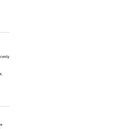
 cesty
i,
je