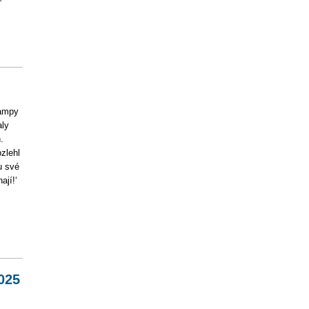
“
lampy
aly
.
zlehl
u své
ají!‘
025