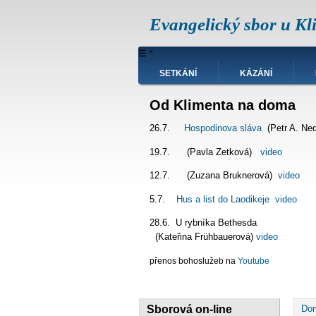
Přejít
Evangelický sbor u Kl
k
hlavnímu
obsahu
Hlavní
☰
˟
navigace
SETKÁNÍ
KÁZÁNÍ
Od Klimenta na doma
26.7.
Hospodinova sláva
(Petr A. Ne
19.7. (Pavla Zetková)
video
12.7. (Zuzana Bruknerová)
video
5.7.
Hus a list do Laodikeje
video
28.6. U rybníka Bet
(Kateřina Frühbauerová)
video
přenos bohoslužeb na
Youtube
D
Sborová on-line
Do