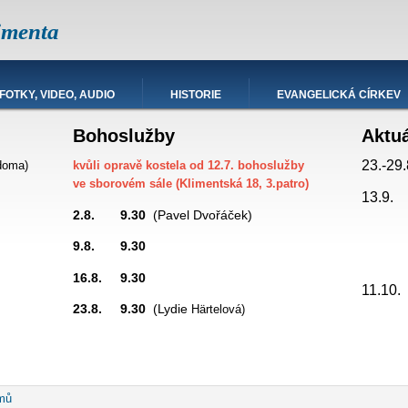
imenta
FOTKY, VIDEO, AUDIO
HISTORIE
EVANGELICKÁ CÍRKEV
Bohoslužby
Aktu
23.-29.
doma)
kvůli opravě kostela od 12.7. bohoslužby
ve sborovém sále (Klimentská 18, 3.patro)
13.9.
2.8. 9.30
(Pavel Dvořáček)
9.8. 9.30
promítá
16.8. 9.30
hesda
11.10
23.8. 9.30
(Lydie
Härtelová)
robečková
mů