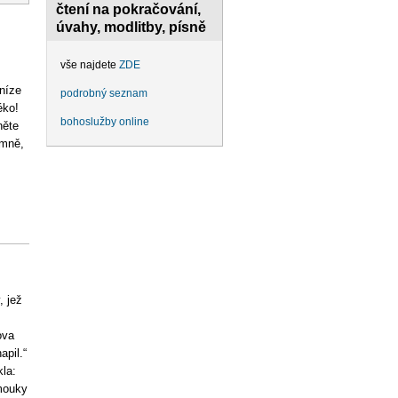
čtení na pokračování,
úvahy, modlitby, písně
vše najdete
ZDE
eníze
podrobný seznam
éko!
bohoslužby online
něte
 mně,
, jež
ova
apil.“
la:
mouky