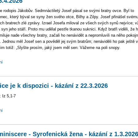
6.4.2026
je rodopis Jákobův. Sedmnáctiletý Josef pásal se svými bratry ovce. Byl to
nec, který býval se syny žen svého otce, Bilhy a Zilpy. Josef přinášel svému
ch bratrech zlé zprávy. Izrael Josefa miloval ze všech svých synů nejvíce; v
l syn jeho stáří. Proto mu udělal pestře tkanou suknici. Když bratři viděli, že 
miluje nade všechny bratry, začali ho nenávidět a nepromluvili na něho pokoj
. Jednou měl Josef sen a pověděl jej svým bratrům; nenáviděli ho pak ještě v
jim totiž: „Slyšte prosím, jaký jsem měl sen: Vážeme na poli snopy.
ní
ice je k dispozici - kázání z 22.3.2026
: Iz 5,1-7
ní
iniscere - Syrofenická žena - kázání z 1.3.202