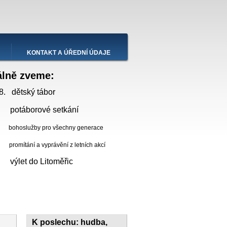
KONTAKT A ÚŘEDNÍ ÚDAJE
álně zveme:
8. dětský tábor
 potáborové setkání
bohoslužby pro všechny generace
ní a vyprávění z letních akcí
. výlet do Litoměřic
K poslechu: hudba,