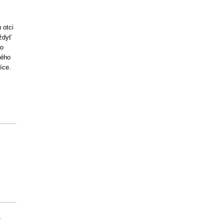
 otci
ždyť
ho
ného
íce.
6