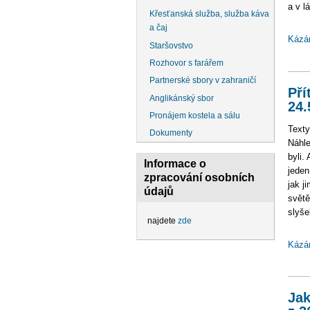
a v l
Křesťanská služba, služba káva
a čaj
Kázá
Staršovstvo
Rozhovor s farářem
Partnerské sbory v zahraničí
Pří
Anglikánský sbor
24.
Pronájem kostela a sálu
Texty
Dokumenty
Náhle
byli.
Informace o
jeden
zpracování osobních
jak j
údajů
světě
slyše
najdete
zde
Kázá
Jak