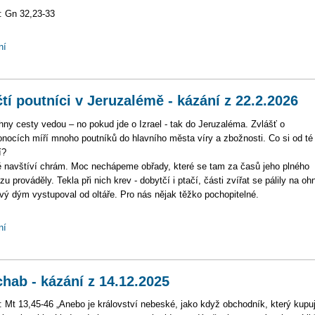
: Gn 32,23-33
ní
tí poutníci v Jeruzalémě - kázání z 22.2.2026
ny cesty vedou – no pokud jde o Izrael - tak do Jeruzaléma. Zvlášť o
onocích míří mnoho poutníků do hlavního města víry a zbožnosti. Co si od té
í?
ě navštíví chrám. Moc nechápeme obřady, které se tam za časů jeho plného
zu prováděly. Tekla při nich krev - dobytčí i ptačí, části zvířat se pálily na ohn
avý dým vystupoval od oltáře. Pro nás nějak těžko pochopitelné.
ní
hab - kázání z 14.12.2025
: Mt 13,45-46 „Anebo je království nebeské, jako když obchodník, který kupu