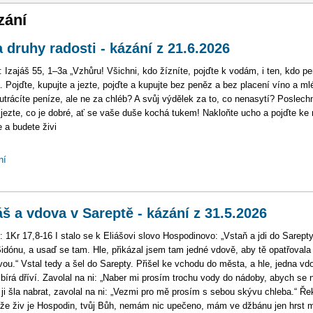
vigace
zání
 druhy radosti - kázání z 21.6.2026
: Izajáš 55, 1–3a „Vzhůru! Všichni, kdo žízníte, pojďte k vodám, i ten, kdo p
 Pojďte, kupujte a jezte, pojďte a kupujte bez peněz a bez placení víno a ml
utrácíte peníze, ale ne za chléb? A svůj výdělek za to, co nenasytí? Poslech
jezte, co je dobré, ať se vaše duše kochá tukem! Nakloňte ucho a pojďte ke
e a budete živi
ní
áš a vdova v Sareptě - kázání z 31.5.2026
: 1Kr 17,8-16 I stalo se k Eliášovi slovo Hospodinovo: „Vstaň a jdi do Sarepty
Sidónu, a usaď se tam. Hle, přikázal jsem tam jedné vdově, aby tě opatřovala
vou.“ Vstal tedy a šel do Sarepty. Přišel ke vchodu do města, a hle, jedna vd
bírá dříví. Zavolal na ni: „Naber mi prosím trochu vody do nádoby, abych se n
ji šla nabrat, zavolal na ni: „Vezmi pro mě prosím s sebou skývu chleba.“ Řek
že živ je Hospodin, tvůj Bůh, nemám nic upečeno, mám ve džbánu jen hrst 