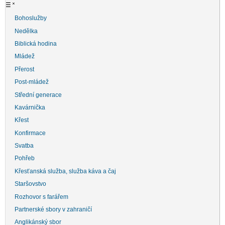
☰
˟
Bohoslužby
Nedělka
Biblická hodina
Mládež
Přerost
Post-mládež
Střední generace
Kavárnička
Křest
Konfirmace
Svatba
Pohřeb
Křesťanská služba, služba káva a čaj
Staršovstvo
Rozhovor s farářem
Partnerské sbory v zahraničí
Anglikánský sbor