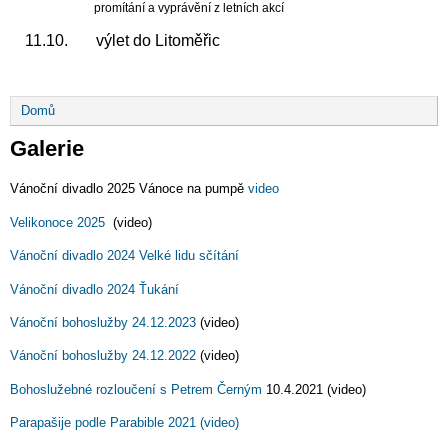
promítání a vyprávění z letních akcí
11.10. výlet do Litoměřic
Drobečková
Domů
navigace
Galerie
Vánoční divadlo 2025 Vánoce na pumpě
video
Velikonoce 2025
(video)
Vánoční divadlo 2024 Velké lidu sčítání
Vánoční divadlo 2024 Ťukání
Vánoční bohoslužby 24.12.2023
(video)
Vánoční bohoslužby 24.12.2022
(video)
Bohoslužebné rozloučení s Petrem Černým
10.4.2021 (video)
Parapašije podle Parabible 2021 (video)