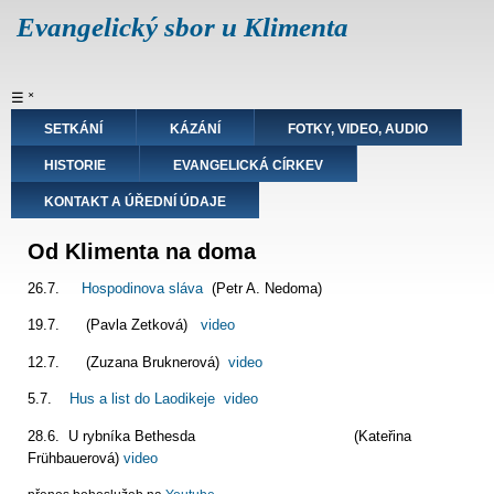
Přejít
Evangelický sbor u Klimenta
k
hlavnímu
obsahu
Hlavní
☰
˟
navigace
SETKÁNÍ
KÁZÁNÍ
FOTKY, VIDEO, AUDIO
HISTORIE
EVANGELICKÁ CÍRKEV
KONTAKT A ÚŘEDNÍ ÚDAJE
Od Klimenta na doma
26.7.
Hospodinova sláva
(Petr A. Nedoma)
19.7. (Pavla Zetková)
video
12.7. (Zuzana Bruknerová)
video
5.7.
Hus a list do Laodikeje
video
28.6. U rybníka Bethesda (Kateřina
Frühbauerová)
video