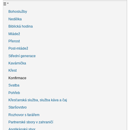
☰
˟
Bohoslužby
Nedělka
Biblická hodina
Mládež
Přerost
Post-mládež
Střední generace
Kavárnička
Křest
Konfirmace
Svatba
Pohřeb
Křesťanská služba, služba káva a čaj
Staršovstvo
Rozhovor s farářem
Partnerské sbory v zahraničí
Anglikánský sbor