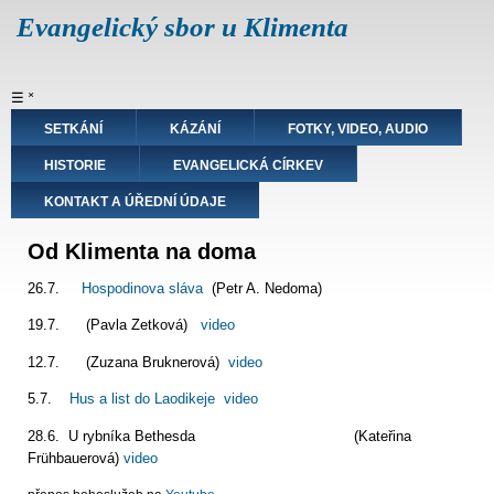
Přejít
Evangelický sbor u Klimenta
k
hlavnímu
obsahu
Hlavní
☰
˟
navigace
SETKÁNÍ
KÁZÁNÍ
FOTKY, VIDEO, AUDIO
HISTORIE
EVANGELICKÁ CÍRKEV
KONTAKT A ÚŘEDNÍ ÚDAJE
Od Klimenta na doma
26.7.
Hospodinova sláva
(Petr A. Nedoma)
19.7. (Pavla Zetková)
video
12.7. (Zuzana Bruknerová)
video
5.7.
Hus a list do Laodikeje
video
28.6. U rybníka Bethesda (Kateřina
Frühbauerová)
video