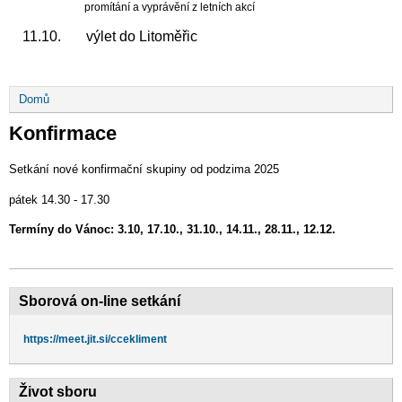
promítání a vyprávění z letních akcí
11.10. výlet do Litoměřic
Drobečková
Domů
navigace
Konfirmace
Setkání nové konfirmační skupiny od podzima 2025
pátek 14.30 - 17.30
Termíny do Vánoc: 3.10, 17.10., 31.10., 14.11., 28.11., 12.12.
Sborová on-line setkání
https://meet.jit.si/ccekliment
Život sboru