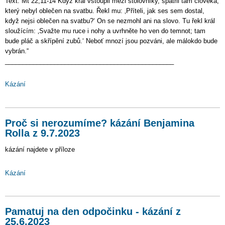
Text: Mt 22,11-14 Když král vstoupil mezi stolovníky, spatřil tam člověka,
který nebyl oblečen na svatbu. Řekl mu: ‚Příteli, jak ses sem dostal,
když nejsi oblečen na svatbu?‘ On se nezmohl ani na slovo. Tu řekl král
sloužícím: ‚Svažte mu ruce i nohy a uvrhněte ho ven do temnot; tam
bude pláč a skřípění zubů.‘ Neboť mnozí jsou pozváni, ale málokdo bude
vybrán.“
________________________________________________
Kázání
Proč si nerozumíme? kázání Benjamina
Rolla z 9.7.2023
kázání najdete v příloze
Kázání
Pamatuj na den odpočinku - kázání z
25.6.2023