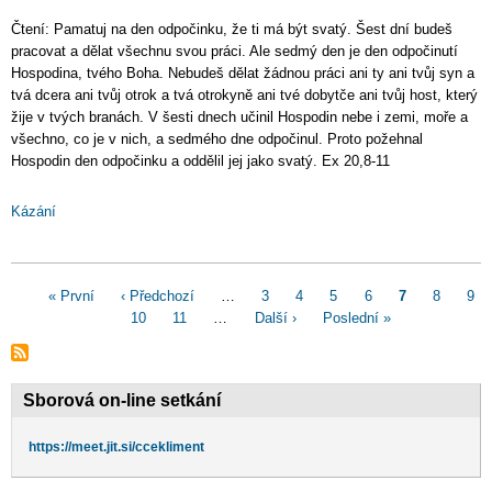
Čtení: Pamatuj na den odpočinku, že ti má být svatý. Šest dní budeš
pracovat a dělat všechnu svou práci. Ale sedmý den je den odpočinutí
Hospodina, tvého Boha. Nebudeš dělat žádnou práci ani ty ani tvůj syn a
tvá dcera ani tvůj otrok a tvá otrokyně ani tvé dobytče ani tvůj host, který
žije v tvých branách. V šesti dnech učinil Hospodin nebe i zemi, moře a
všechno, co je v nich, a sedmého dne odpočinul. Proto požehnal
Hospodin den odpočinku a oddělil jej jako svatý. Ex 20,8-11
Kázání
Pagination
First
« První
Předchozí
‹ Předchozí
…
Page
3
Page
4
Page
5
Page
6
Aktuální
7
Page
8
Pag
9
page
stránka
Page
10
Page
11
…
Následující
Další ›
Poslední
Poslední »
stránka
stránka
stránka
Sborová on-line setkání
https://meet.jit.si/ccekliment