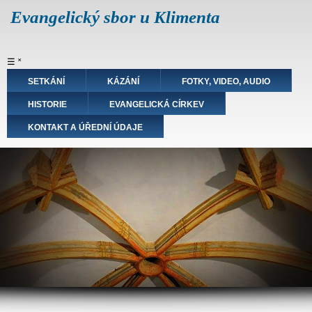
Přejít
Evangelický sbor u Klimenta
k
hlavnímu
obsahu
Hlavní
☰
˟
navigace
SETKÁNÍ
KÁZÁNÍ
FOTKY, VIDEO, AUDIO
HISTORIE
EVANGELICKÁ CÍRKEV
KONTAKT A ÚŘEDNÍ ÚDAJE