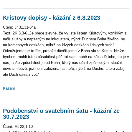
Kristovy dopisy - kázání z 6.8.2023
Čtení: Jr 31,31-34a
Text: 2K 3,3-6 „Je přece zjevné, že vy jste listem Kristovým, vzniklým z
naší služby a napsaným ne inkoustem, nýbrž Duchem Boha živého, ne
na kamenných deskách, nýbrž na živých deskách lidských srdcí.
Odvažujeme se to říci, protože důvěřujeme v Boha skrze Krista. Ne že
bychom mohli tuto způsobilost přičítat sami sobě na základě toho, co je v
nás; naše způsobilost je od Boha, který nás učinil způsobilými sloužit
nové smlouvě, jež není založena na liteře, nýbrž na Duchu. Litera zabíjí,
ale Duch dává život.“
Kázání
Podobenství o svatebním šatu - kázání ze
30.7.2023
Čtení: Mt 22,1-10