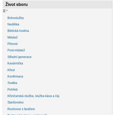
Život sboru
☰
˟
Bohoslužby
Nedělka
Biblická hodina
Mládež
Přerost
Post-mládež
Střední generace
Kavárnička
Křest
Konfirmace
Svatba
Pohřeb
Křesťanská služba, služba káva a čaj
Staršovstvo
Rozhovor s farářem