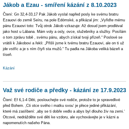
Jákob a Ezau - smíření kázání z 8.10.2023
Čtení: Gn 32,4-33,17 Pak Jákob vyslal napřed posly ke svému bratru
Ezauovi do země Seíru, na pole Edómské, a přikázal jim: „Vyřiďte mému
pánu Ezauovi toto: Tvůj otrok Jákob vzkazuje: Až dosud jsem prodléval
jako host u Lábana. Mám voly a osly, ovce, služebníky a služky. Posílám
o tom zprávu tobě , svému pánu, abych získal tvoji přízeň.“ Poslové se
vrátili k Jákobovi a řekli: „Přišli jsme k tvému bratru Ezauovi, ale on ti už
jde vstříc a je s ním čtyři sta mužů.“ Tu padla na Jákoba veliká bázeň a
tíseň.
Kázání
Važ své rodiče a předky - kázání ze 17.9.2023
Čtení: Ef 6,1-4 Děti, poslouchejte své rodiče, protože to je spravedlivé
před Bohem. ‚Cti otce svého i matku svou‘ je přece jediné přikázání,
které má zaslíbení: ‚aby se ti dobře vedlo a abys byl dlouho živ na zemi.‘
Otcové, nedrážděte své děti ke vzdoru, ale vychovávejte je v kázni a
napomenutích našeho Pána.