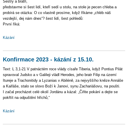
Sestry a bratři,
představme si šest lidí, kteří sedí u stolu, na stole je pecen chleba a
probírá se otázka: O co vlastně prosíme, když říkáme „chléb náš
vezdejší, dej nám dnes“? šest lidí, šest pohledů:
První říká:
Kázání
Konfirmace 2023 - kázání z 15.10.
Text: L 3,1-21 V patnáctém roce vlády císaře Tiberia, když Pontius Pilát
spravoval Judsko a v Galileji vládl Herodes, jeho bratr Filip na území
Itureje a Trachonitidy a Lyzanias v Abiléně, za nejvyššího kněze Annáše
a Kaifáše, stalo se slovo Boží k Janovi, synu Zachariášovu, na poušti.
I začal procházet celé okolí Jordánu a kázal: „Čiňte pokání a dejte se
pokřtít na odpuštění hříchů,“
Kázání