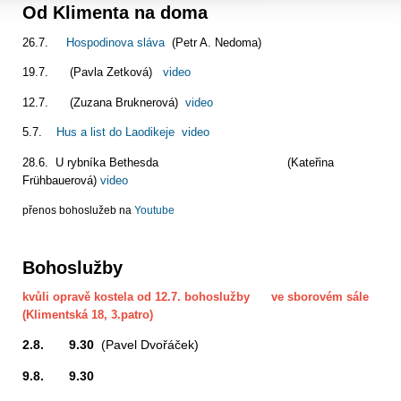
Od Klimenta na doma
26.7.
Hospodinova sláva
(Petr A. Nedoma)
19.7. (Pavla Zetková)
video
12.7. (Zuzana Bruknerová)
video
5.7.
Hus a list do Laodikeje
video
28.6. U rybníka Bethesda (Kateřina
Frühbauerová)
video
přenos bohoslužeb na
Youtube
Bohoslužby
kvůli opravě kostela od 12.7. bohoslužby ve sborovém sále
(Klimentská 18, 3.patro)
2.8. 9.30
(Pavel Dvořáček)
9.8. 9.30