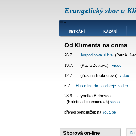
Přejít
Evangelický sbor u Kl
k
hlavnímu
obsahu
Hlavní
☰
˟
navigace
SETKÁNÍ
KÁZÁNÍ
Od Klimenta na doma
26.7.
Hospodinova sláva
(Petr A. Ne
19.7. (Pavla Zetková)
video
12.7. (Zuzana Bruknerová)
video
5.7.
Hus a list do Laodikeje
video
28.6. U rybníka Bet
(Kateřina Frühbauerová)
video
přenos bohoslužeb na
Youtube
D
Sborová on-line
Do