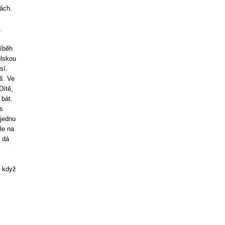
nách.
,
říběh
elskou
sí.
š. Ve
Dítě,
 bát.
s
jednu
le na
 dá
i když