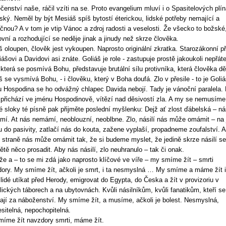
čenství naše, ráčil vzíti na se. Proto evangelium mluví i o Spasitelových plí
dský. Neměl by být Mesiáš spíš bytostí éterickou, lidské potřeby nemající a
čnou? A v tom je vtip Vánoc a zdroj radosti a veselosti. Že všecko to božské
vní a rozhodující se neděje jinak a jinudy než skrze člověka.
š oloupen, člověk jest vykoupen. Naprosto originální zkratka. Starozákonní p
iášovi a Davidovi asi znáte. Goliáš je role - zastupuje prostě jakoukoli nepřát
která se posmívá Bohu, představuje brutální sílu protivníka, která člověka dě
š se vysmívá Bohu, - i člověku, který v Boha doufá. Zlo v přesile - to je Goliá
 Hospodina se ho odvážný chlapec Davida nebojí. Tady je vánoční paralela. 
 přichází ve jménu Hospodinově, vítězí nad děsivostí zla. A my se nemusíme
é sloky té písně pak přijměte poslední myšlenku: Dejž ať zlost ďábelská – ná
í. At nás nemámí, neoblouzní, neoblbne. Zlo, násilí nás může omámit – na 
u do pasivity, zatlačí nás do kouta, zažene vyplaší, propadneme zoufalství. A
 straně nás může omámit tak, že si budeme myslet, že jedině skrze násilí se
ětě něco prosadit. Aby nás násilí, zlo neuhranulo – tak či onak.
že a – to se mi zdá jako naprosto klíčové ve víře – my smíme žít – smrti
ory. My smíme žít, ačkoli je smrt, i ta nesmyslná … My smíme a máme žít 
lidé utíkat před Herody, emigrovat do Egypta, do Česka a žít v provizoriu v
lických táborech a na ubytovnách. Kvůli násilníkům, kvůli fanatikům, kteří se
ají za náboženství. My smíme žít, a musíme, ačkoli je bolest. Nesmyslná,
sitelná, nepochopitelná.
íme žít navzdory smrti, máme žít.