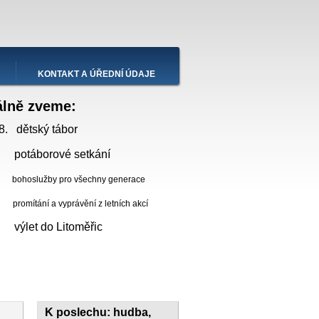
KONTAKT A ÚŘEDNÍ ÚDAJE
álně zveme:
8. dětský tábor
 potáborové setkání
bohoslužby pro všechny generace
ní a vyprávění z letních akcí
. výlet do Litoměřic
K poslechu: hudba,