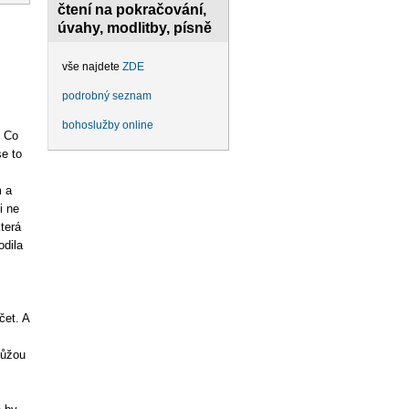
čtení na pokračování,
úvahy, modlitby, písně
vše najdete
ZDE
podrobný seznam
bohoslužby online
: Co
se to
m a
i ne
terá
odila
čet. A
můžou