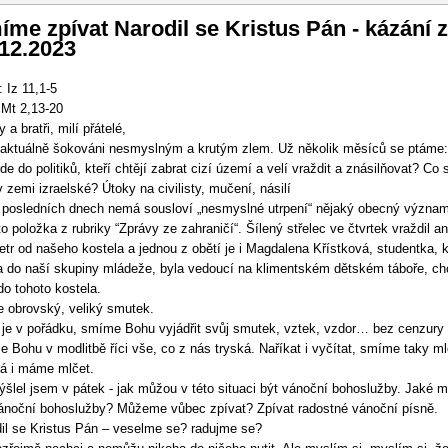
vigace
me zpívat Narodil se Kristus Pán - kázání z
12.2023
: Iz 11,1-5
 Mt 2,13-20
 a bratři, milí přátelé,
aktuálně šokováni nesmyslným a krutým zlem. Už několik měsíců se ptáme
ede do politiků, kteří chtějí zabrat cizí území a velí vraždit a znásilňovat? Co 
v zemi izraelské? Útoky na civilisty, mučení, násilí
 posledních dnech nemá sousloví „nesmyslné utrpení“ nějaký obecný význa
to položka z rubriky “Zprávy ze zahraničí“. Šílený střelec ve čtvrtek vraždil an
etr od našeho kostela a jednou z obětí je i Magdalena Křístková, studentka, k
la do naší skupiny mládeže, byla vedoucí na klimentském dětském táboře, ch
do tohoto kostela.
obrovský, veliký smutek.
 je v pořádku, smíme Bohu vyjádřit svůj smutek, vztek, vzdor… bez cenzury
 Bohu v modlitbě říci vše, co z nás tryská. Naříkat i vyčítat, smíme taky ml
á i máme mlčet.
šlel jsem v pátek - jak můžou v této situaci být vánoční bohoslužby. Jaké 
ánoční bohoslužby? Můžeme vůbec zpívat? Zpívat radostné vánoční písně.
il se Kristus Pán – veselme se? radujme se?