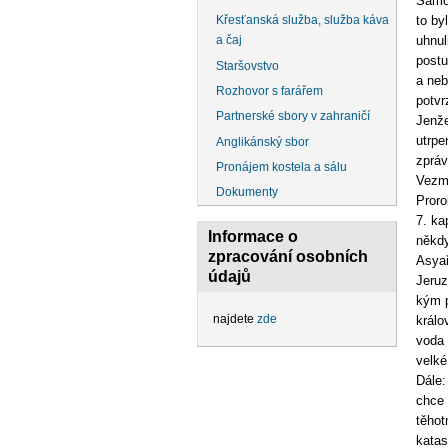
Samoz
to by
Křesťanská služba, služba káva
uhnul
a čaj
postu
Staršovstvo
a neb
Rozhovor s farářem
potvr
Partnerské sbory v zahraničí
Jenže
utrpe
Anglikánský sbor
zpráv
Pronájem kostela a sálu
Vezm
Dokumenty
Proro
7. ka
Informace o
někdy
zpracování osobních
Asyař
údajů
Jeruz
kým p
najdete
zde
králo
voda 
velké 
Dále:
chce 
těhot
katas