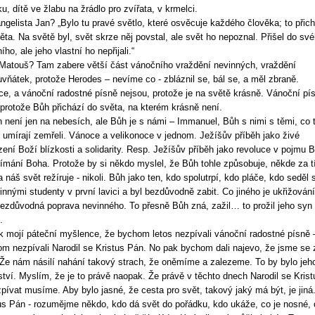
ku, dítě ve žlabu na žrádlo pro zvířata, v krmelci.
ngelista Jan? „Bylo tu pravé světlo, které osvěcuje každého člověka; to přic
ěta. Na světě byl, svět skrze něj povstal, ale svět ho nepoznal. Přišel do sv
ího, ale jeho vlastní ho nepřijali.“
Matouš? Tam zabere větší část vánočního vraždění nevinných, vraždění
vňátek, protože Herodes – nevíme co - zbláznil se, bál se, a měl zbraně.
e, a vánoční radostné písně nejsou, protože je na světě krásně. Vánoční pí
 protože Bůh přichází do světa, na kterém krásně není.
 není jen na nebesích, ale Bůh je s námi – Immanuel, Bůh s nimi s těmi, co t
i, umírají zemřeli. Vánoce a velikonoce v jednom. Ježíšův příběh jako živé
zení Boží blízkosti a solidarity. Resp. Ježíšův příběh jako revoluce v pojmu 
ímání Boha. Protože by si někdo myslel, že Bůh tohle způsobuje, někde za 
 a náš svět režíruje - nikoli. Bůh jako ten, kdo spolutrpí, kdo pláče, kdo seděl 
innými studenty v první lavici a byl bezdůvodně zabit. Co jiného je ukřižování
ezdůvodná poprava nevinného. To přesně Bůh zná, zažil… to prožil jeho syn
.
k mojí páteční myšlence, že bychom letos nezpívali vánoční radostné písně 
m nezpívali Narodil se Kristus Pán. No pak bychom dali najevo, že jsme se 
. Že nám násilí nahání takový strach, že oněmíme a zalezeme. To by bylo jeh
ství. Myslím, že je to právě naopak. Že právě v těchto dnech Narodil se Krist
pívat musíme. Aby bylo jasné, že cesta pro svět, takový jaký má být, je jiná
us Pán - rozumějme někdo, kdo dá svět do pořádku, kdo ukáže, co je nosné, 