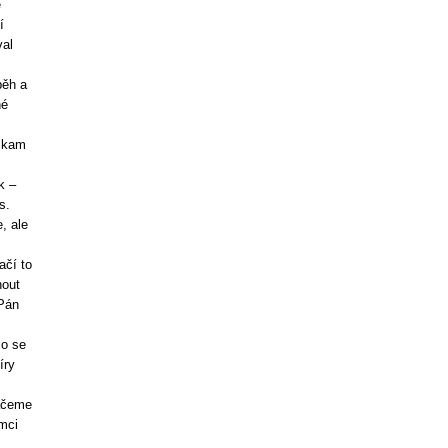
e
í
val
běh a
né
 kam
k –
s.
, ale
ačí to
nout
 Pán
co se
íry
láčeme
mci