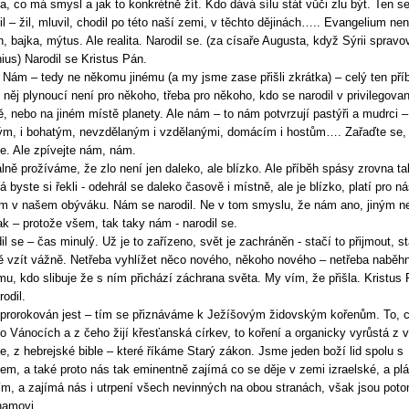
a, co má smysl a jak to konkrétně žít. Kdo dává sílu stát vůči zlu být. Ten s
il – žil, mluvil, chodil po této naší zemi, v těchto dějinách….. Evangelium nen
, bajka, mýtus. Ale realita. Narodil se. (za císaře Augusta, když Sýrii spravo
nius) Narodil se Kristus Pán.
Nám – tedy ne někomu jinému (a my jsme zase přišli zkrátka) – celý ten pří
z něj plynoucí není pro někoho, třeba pro někoho, kdo se narodil v privilegova
ě, nebo na jiném místě planety. Ale nám – to nám potvrzují pastýři a mudrci –
m, i bohatým, nevzdělaným i vzdělanými, domácím i hostům…. Zařaďte se,
e. Ale zpívejte nám, nám.
lně prožíváme, že zlo není jen daleko, ale blízko. Ale příběh spásy zrovna ta
 byste si řekli - odehrál se daleko časově i místně, ale je blízko, platí pro ná
m v našem obýváku. Nám se narodil. Ne v tom smyslu, že nám ano, jiným ne
k – protože všem, tak taky nám - narodil se.
il se – čas minulý. Už je to zařízeno, svět je zachráněn - stačí to přijmout, st
ě vzít vážně. Netřeba vyhlížet něco nového, někoho nového – netřeba naběh
u, kdo slibuje že s ním přichází záchrana světa. My vím, že přišla. Kristus
rodil.
prorokován jest – tím se přiznáváme k Ježíšovým židovským kořenům. To, 
 o Vánocích a z čeho žijí křesťanská církev, to koření a organicky vyrůstá z v
le, z hebrejské bible – které říkáme Starý zákon. Jsme jeden boží lid spolu s
lem, a také proto nás tak eminentně zajímá co se děje v zemi izraelské, a p
ím, a zajímá nás i utrpení všech nevinných na obou stranách, však jsou poto
hamovi.