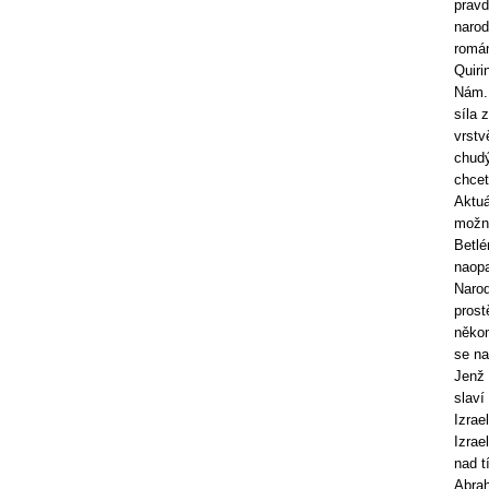
pravd
narod
román
Quiri
Nám. 
síla 
vrstv
chudý
chcet
Aktuá
možná
Betlé
naopa
Narod
prost
někom
se na
Jenž 
slaví
Izrae
Izrae
nad t
Abra