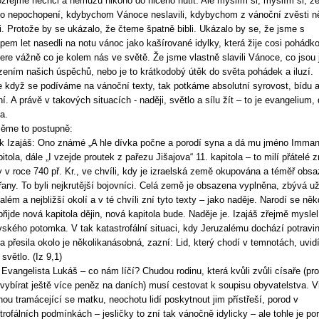
řejmě nechci a nemůžu nikoho do ničeho nutit. Ale myslím si, myslím si, ž
lo nepochopení, kdybychom Vánoce neslavili, kdybychom z vánoční zvěsti n
i. Protože by se ukázalo, že čteme špatně bibli. Ukázalo by se, že jsme s
pem let nasedli na notu vánoc jako kašírované idylky, která žije cosi pohádk
ere vážně co je kolem nás ve světě. Že jsme vlastně slavili Vánoce, co jsou 
zením našich úspěchů, nebo je to krátkodobý útěk do světa pohádek a iluzí.
 když se podíváme na vánoční texty, tak potkáme absolutní syrovost, bídu 
ní. A právě v takových situacích - naději, světlo a sílu žít – to je evangelium,
a.
ěme to postupně:
k Izajáš: Ono známé „A hle dívka počne a porodí syna a dá mu jméno Imman
pitola, dále „I vzejde proutek z pařezu Jišajova“ 11. kapitola – to milí přátelé z
 v roce 740 př. Kr., ve chvíli, kdy je izraelská země okupována a téměř obs
any. To byli nejkrutější bojovníci. Celá země je obsazena vyplněna, zbývá už
além a nejbližší okolí a v té chvíli zní tyto texty – jako naděje. Narodí se něk
řijde nová kapitola dějin, nová kapitola bude. Naděje je. Izajáš zřejmě myslel
vského potomka. V tak katastrofální situaci, kdy Jeruzalému dochází potravin
a přesila okolo je několikanásobná, zazní: Lid, který chodí v temnotách, uvid
světlo. (Iz 9,1)
 Evangelista Lukáš – co nám líčí? Chudou rodinu, která kvůli zvůli císaře (pr
vybírat ještě více peněz na daních) musí cestovat k soupisu obyvatelstva. 
nou tramácející se matku, neochotu lidí poskytnout jim přístřeší, porod v
trofálních podmínkách – jesličky to zní tak vánočně idylicky – ale tohle je po