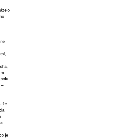
házelo
ého
sně
rpí,
Boha,
tím
spolu
 –
– že
zla
o
us
.
co je