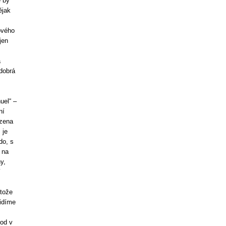
e by
ějak
ového
jen
a
 dobrá
uel“ –
ní
azena
 je
do, s
 na
y,
í
otože
Vidíme
rod v