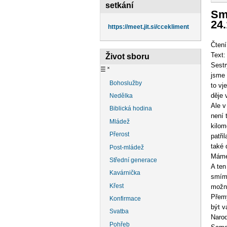
na
setkání
Smí
24.
https://meet.jit.si/ccekliment
Čtení
Text:
Život sboru
Sestry
☰
˟
jsme 
Bohoslužby
to vj
děje 
Nedělka
Ale v
Biblická hodina
není 
Mládež
kilom
Přerost
patři
také 
Post-mládež
Máme 
Střední generace
A ten
Kavárnička
smíme
Křest
možn
Přemý
Konfirmace
být v
Svatba
Narod
Pohřeb