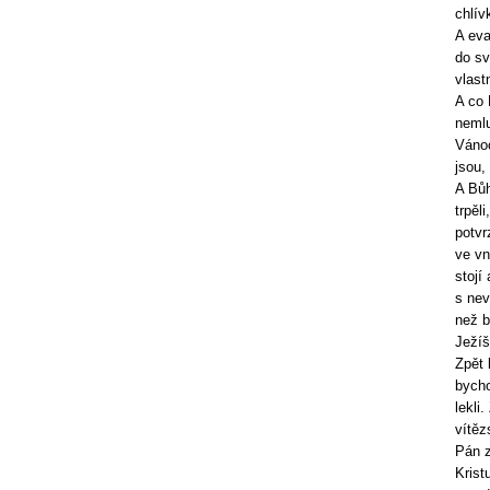
chlív
A eva
do sv
vlastn
A co 
nemlu
Vánoc
jsou,
A Bůh
trpěl
potvr
ve vn
stojí
s nev
než b
Ježíš
Zpět 
bycho
lekli
vítěz
Pán z
Krist