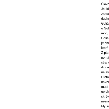
Člově
Je li
zázra
ducho
Goliá
o Gol
moc, 
Goliá
jménu
které
Z pát
nemám
stran
druhé
na sv
Proto
navzd
musí 
uprch
skrýv
nesne
My sm