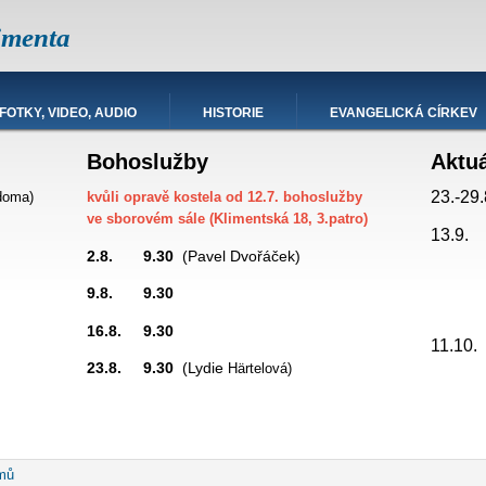
imenta
FOTKY, VIDEO, AUDIO
HISTORIE
EVANGELICKÁ CÍRKEV
Bohoslužby
Aktu
23.-29.
doma)
kvůli opravě kostela od 12.7. bohoslužby
ve sborovém sále (Klimentská 18, 3.patro)
13.9.
2.8. 9.30
(Pavel Dvořáček)
9.8. 9.30
promítá
16.8. 9.30
hesda
11.10
23.8. 9.30
(Lydie
Härtelová)
robečková
mů