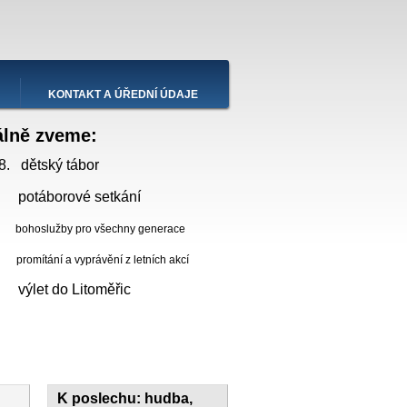
KONTAKT A ÚŘEDNÍ ÚDAJE
álně zveme:
8. dětský tábor
 potáborové setkání
bohoslužby pro všechny generace
ní a vyprávění z letních akcí
. výlet do Litoměřic
K poslechu: hudba,