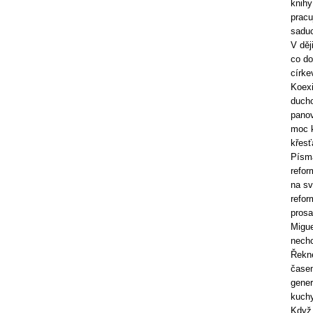
knihy
pracu
saduc
V děj
co do
círke
Koexi
ducho
panov
moc k
křesť
Písma
refor
na sv
refor
prosa
Migue
nechc
Řekne
časem
gener
kuchy
Když 