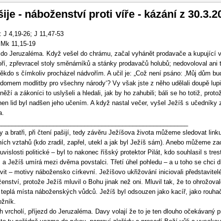
vigace
ije - náboženství proti víře - kázání z 30.3.2
: J 4,19-26; J 11,47-53
 Mk 11,15-19
i do Jeruzaléma. Když vešel do chrámu, začal vyhánět prodavače a kupující 
ří, zpřevracel stoly směnárníků a stánky prodavačů holubů; nedovoloval ani t
ěkdo s čímkoliv procházel nádvořím. A učil je: „Což není psáno: ‚Můj dům bu
domem modlitby pro všechny národy‘? Vy však jste z něho udělali doupě lupi
něží a zákoníci to uslyšeli a hledali, jak by ho zahubili; báli se ho totiž, proto
en lid byl nadšen jeho učením. A když nastal večer, vyšel Ježíš s učedníky 
a.
_______________________________________________________
y a bratři, při čtení pašijí, tedy závěru Ježíšova života můžeme sledovat link
ích vztahů (kdo zradil, zapřel, utekl a jak byl Ježíš sám). Anebo můžeme zao
uvislosti politické – byl to nakonec říšský protektor Pilát, kdo souhlasil s tre
, a Ježíš umírá mezi dvěma povstalci. Třetí úhel pohledu – a u toho se chci 
vit – motivy nábožensko církevní. Ježíšovo ukřižování iniciovali představitel
enství, protože Ježíš mluvil o Bohu jinak než oni. Mluvil tak, že to ohrožoval
h teplá místa náboženských vůdců. Ježíš byl odsouzen jako kacíř, jako rouha
žník.
h vrcholí, příjezd do Jeruzaléma. Davy volají že to je ten dlouho očekávaný p