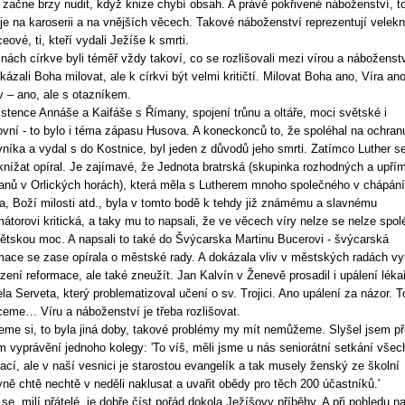
 začne brzy nudit, když knize chybí obsah. A právě pokřivené náboženství, t
je na karoserii a na vnějších věcech. Takové náboženství reprezentují velekn
eové, ti, kteří vydali Ježíše k smrti.
inách církve byli téměř vždy takoví, co se rozlišovali mezi vírou a náboženst
kázali Boha milovat, ale k církvi být velmi kritičtí. Milovat Boha ano, Víra ano
v – ano, ale s otazníkem.
stence Annáše a Kaifáše s Římany, spojení trůnu a oltáře, moci světské i
vní - to bylo i téma zápasu Husova. A koneckonců to, že spoléhal na ochran
níka a vydal s do Kostnice, byl jeden z důvodů jeho smrti. Zatímco Luther s
nížat opíral. Je zajímavé, že Jednota bratrská (skupinka rozhodných a upří
anů v Orlických horách), která měla s Lutherem mnoho společného v chápání
, Boží milosti atd., byla v tomto bodě k tehdy již známému a slavnému
mátorovi kritická, a taky mu to napsali, že ve věcech víry nelze se nelze spol
ětskou moc. A napsali to také do Švýcarska Martinu Bucerovi - švýcarská
mace se zase opírala o městské rady. A dokázala vliv v městských radách vy
zení reformace, ale také zneužít. Jan Kalvín v Ženevě prosadil i upálení léka
la Serveta, který problematizoval učení o sv. Trojici. Ano upálení za názor. T
eme… Víru a náboženství je třeba rozlišovat.
me si, to byla jiná doby, takové problémy my mít nemůžeme. Slyšel jsem p
 vyprávění jednoho kolegy: 'To víš, měli jsme u nás seniorátní setkání všec
ací, ale v naší vesnici je starostou evangelík a tak musely ženský ze školní
ně chtě nechtě v neděli naklusat a uvařit obědy pro těch 200 účastníků.'
se, milí přátelé, je dobře číst pořád dokola Ježíšovy příběhy. A při pohledu n