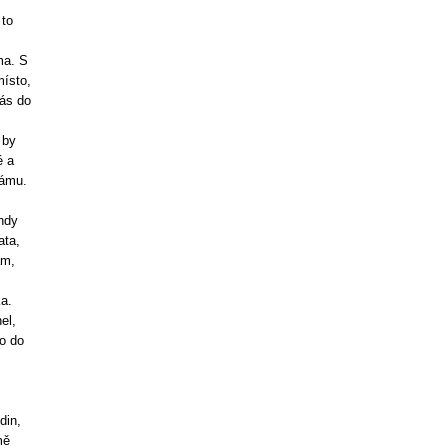
 to
ma. S
místo,
nás do
 by
é a
rámu.
ehdy
ata,
am,
a.
el,
ho do
din,
mě