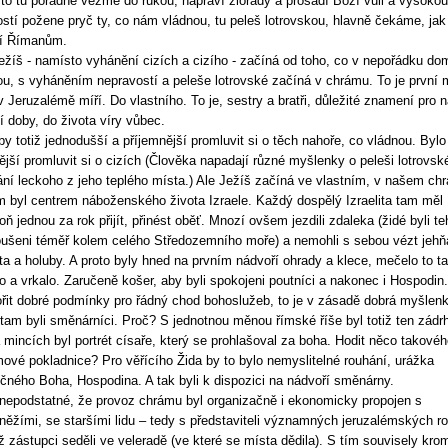
 to tu pořádně vezme do rukou, napraví zlořády a prosadí Boží vůli a vysokou
ostí požene pryč ty, co nám vládnou, tu peleš lotrovskou, hlavně čekáme, jak
lí Římanům.
ežíš - namísto vyhánění cizích a cizího - začíná od toho, co v nepořádku do
ou, s vyháněním nepravostí a peleše lotrovské začíná v chrámu. To je první 
 Jeruzalémě míří. Do vlastního. To je, sestry a bratři, důležité znamení pro 
í doby, do života víry vůbec.
by totiž jednodušší a příjemnější promluvit si o těch nahoře, co vládnou. Bylo
ější promluvit si o cizích (Člověka napadají různé myšlenky o peleši lotrovsk
ní leckoho z jeho teplého místa.) Ale Ježíš začíná ve vlastním, v našem ch
 byl centrem náboženského života Izraele. Každý dospělý Izraelita tam měl
oň jednou za rok přijít, přinést oběť. Mnozí ovšem jezdili zdaleka (židé byli t
oušeni téměř kolem celého Středozemního moře) a nemohli s sebou vézt jehň
ta a holuby. A proto byly hned na prvním nádvoří ohrady a klece, mečelo to t
o a vrkalo. Zaručeně košer, aby byli spokojeni poutníci a nakonec i Hospodin.
řit dobré podmínky pro řádný chod bohoslužeb, to je v zásadě dobrá myšlenk
tam byli směnárníci. Proč? S jednotnou měnou římské říše byl totiž ten zádrh
 mincích byl portrét císaře, který se prohlašoval za boha. Hodit něco takové
ové pokladnice? Pro věřícího Žida by to bylo nemyslitelné rouhání, urážka
čného Boha, Hospodina. A tak byli k dispozici na nádvoří směnárny.
nepodstatné, že provoz chrámu byl organizačně i ekonomicky propojen s
něžími, se staršími lidu – tedy s představiteli významných jeruzalémských ro
hž zástupci seděli ve veleradě (ve které se místa dědila). S tím souvisely kro