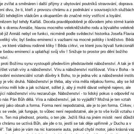
je zvířat a směnáren i další příjmy z ubytování poutníků stravování, doprava 
ení divu, že ti, kteří z provozu chrámu a z podnikání v souvisejících službách 
vůči tehdejším vládcům a okupantům do značné míry vstřícní a loyální.
nězem byl tehdy Kaifáš. Docela pravděpodobně je důvodem jeho strmé karié
k s dcerou Annáše, hlavou mocného velekněžského rodu a bývalého velekně
bě již Annáš nebyl ve funkci, nicméně podle svědectví historika Josefa Flavi
 veliký vliv, byl šedou eminencí s vazbami na mocné politiky i kněžstvo. Běd
i, ve které vládnou rodinné kliky ! Běda církvi, ve které jsou bývalí funkcionáři
e šedou eminencí a uplatňují svůj vliv ! Snižuje to prostor pro dění božího
vství.
 proti Božímu synu vystoupili především představitelé náboženství. A tak je t
šlet vztah víry a náboženství. Víru a náboženství rozlišovat. Víra v Boha - t
osobní existenciální vztah důvěry k Bohu, to je jedna věc a náboženské instit
y je věc druhá. Náboženství je třeba, aby víra měla nějakou formu, aby se lid
í vírou měli kde a jak scházet, sdílet ji, aby ji mohli dávat veřejně najevo, ale
jící náboženství víru nezaručuje. Náboženství - to lidský pokus o odpověď na
o nás Pán Bůh dělá. Víra a náboženství, jak to vyjádřit? Možná je ten vztah
ný jako obsah a forma. Forma není nepodstatná, ale je to jen forma. Církev, 
ak se vede, jak funguje, to vůbec není nepodstatné, ale je to vše kvůli vztahu 
. Ten má přednost, prioritu, o ten jde. Ježíš říká na jiném místě: není důleži
 chrámu se uctívá Bůh, ale jde o to, jestli se tak děje upřímně „v Duchu a v
ě“. Tak jako je vám na nic karoserie auta, pokud chybí motor, jako krásná va