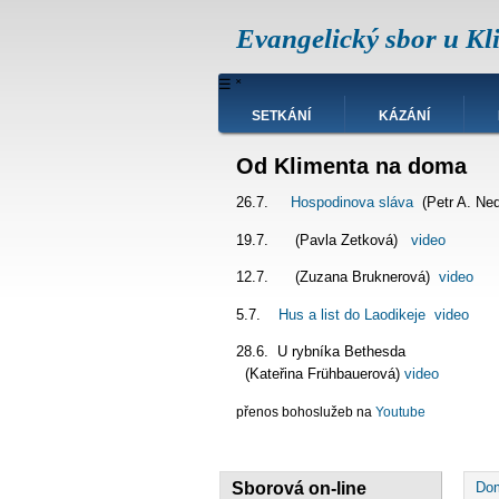
Přejít
Evangelický sbor u Kl
k
hlavnímu
obsahu
Hlavní
☰
˟
navigace
SETKÁNÍ
KÁZÁNÍ
Od Klimenta na doma
26.7.
Hospodinova sláva
(Petr A. Ne
19.7. (Pavla Zetková)
video
12.7. (Zuzana Bruknerová)
video
5.7.
Hus a list do Laodikeje
video
28.6. U rybníka Bet
(Kateřina Frühbauerová)
video
přenos bohoslužeb na
Youtube
D
Sborová on-line
Do