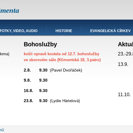
imenta
FOTKY, VIDEO, AUDIO
HISTORIE
EVANGELICKÁ CÍRKEV
Bohoslužby
Aktu
23.-29.
doma)
kvůli opravě kostela od 12.7. bohoslužby
ve sborovém sále (Klimentská 18, 3.patro)
13.9.
2.8. 9.30
(Pavel Dvořáček)
9.8. 9.30
promítá
16.8. 9.30
hesda
11.10
23.8. 9.30
(Lydie
Härtelová)
robečková
mů