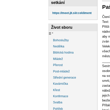
na
setkání
Paš
https://meet.jit.si/ccekliment
Čtení
Text:
Přišl
Život sboru
nádvo
☰
˟
aby n
Bohoslužby
zván 
Velek
Nedělka
všech
Biblická hodina
měst
Mládež
____
Přerost
Sestr
osobn
Post-mládež
na so
Střední generace
smrti
Kavárnička
zasta
Křest
nábož
jejic
Konfirmace
bezbo
Svatba
Příbě
Pohřeb