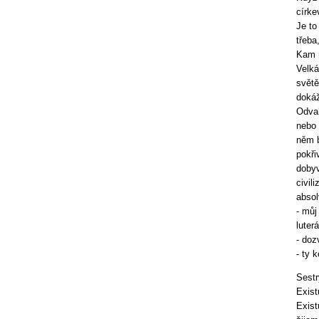
círke
Je to
třeba
Kam n
Velká
světě
dokáž
Odvah
nebo 
něm b
pokři
dobyv
civil
absol
- můj
luter
- doz
- ty 
Sestr
Exist
Exist