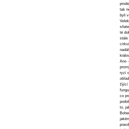
prode
tak n
byli 
Velek
sňate
té do
stále
církv
nadál
králo
Ano -
promý
ryzí 
obřad
žijíc
fungu
co pr
podob
to, j
Bohem
jakém
pravd