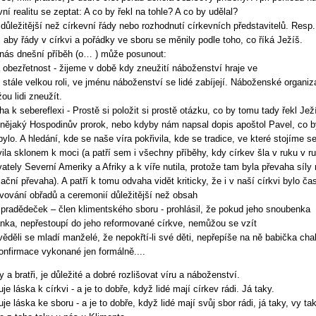
vní realitu se zeptat: A co by řekl na tohle? A co by udělal?
 důležitější než církevní řády nebo rozhodnutí církevních představitelů. Resp.
, aby řády v církvi a pořádky ve sboru se měnily podle toho, co říká Ježíš.
ás dnešní příběh (o… ) může posunout:
 obezřetnost - žijeme v době kdy zneužití náboženství hraje ve
 stále velkou roli, ve jménu náboženství se lidé zabíjejí. Náboženské organiz
ou lidi zneužít.
a k sebereflexi - Prostě si položit si prostě otázku, co by tomu tady řekl Jež
nějaký Hospodinův prorok, nebo kdyby nám napsal dopis apoštol Pavel, co b
ylo. A hledání, kde se naše víra pokřivila, kde se tradice, ve které stojíme s
vila sklonem k moci (a patří sem i všechny příběhy, kdy církev šla v ruku v r
ately Severní Ameriky a Afriky a k víře nutila, protože tam byla převaha síly
izační převaha). A patří k tomu odvaha vidět kriticky, že i v naší církvi bylo ča
vování obřadů a ceremonií důležitější než obsah
 pradědeček – člen klimentského sboru - prohlásil, že pokud jeho snoubenka
ánka, nepřestoupí do jeho reformované církve, nemůžou se vzít
věděli se mladí manželé, že nepokřtí-li své děti, nepřepíše na ně babička cha
konfirmace vykonané jen formálně....
y a bratři, je důležité a dobré rozlišovat víru a náboženství.
uje láska k církvi - a je to dobře, když lidé mají církev rádi. Já taky.
uje láska ke sboru - a je to dobře, když lidé mají svůj sbor rádi, já taky, vy tak