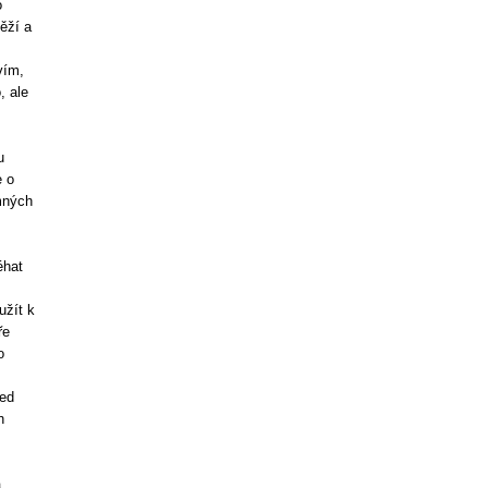
o
ěží a
vím,
, ale
u
e o
mných
éhat
užít k
ře
o
řed
h
a