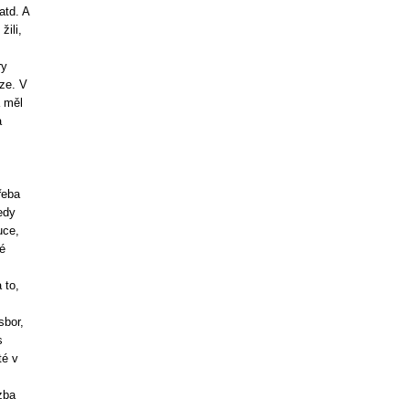
atd. A
žili,
ry
ze. V
a měl
a
řeba
edy
uce,
é
 to,
sbor,
s
té v
zba