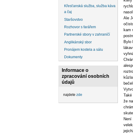
který
rychl
Křesťanská služba, služba káva
naso
a čaj
Ale J
Staršovstvo
očist
Rozhovor s farářem
kam v
Partnerské sbory v zahraničí
postn
Bylo 
Anglikánský sbor
lákav
Pronájem kostela a sálu
vyhná
Dokumenty
Chrám
alesp
Informace o
roztr
zpracování osobních
kůzla
údajů
bečel
Vytvo
najdete
zde
Také 
že na
chrám
skute
Není 
velek
jejic