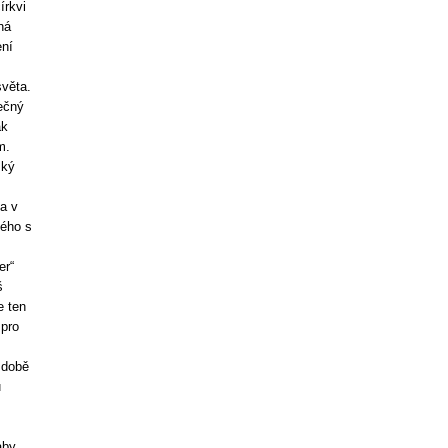
írkvi
ná
ení
věta.
tečný
ak
m.
ský
ka v
ného s
er“
š
e ten
 pro
 době
u
aby