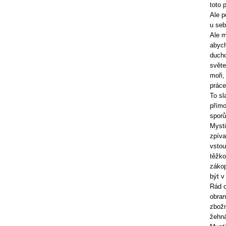
toto 
Ale p
u seb
Ale m
abych
ducho
světe
moři,
práce
To sl
přímo
sporů
Mysti
zpíva
vstou
těžko
zákop
být v 
Rád c
obran
zbožn
žehná