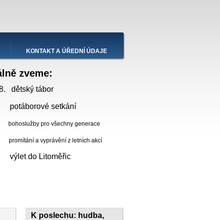
KONTAKT A ÚŘEDNÍ ÚDAJE
álně zveme:
8. dětský tábor
 potáborové setkání
bohoslužby pro všechny generace
ní a vyprávění z letních akcí
. výlet do Litoměřic
K poslechu: hudba,