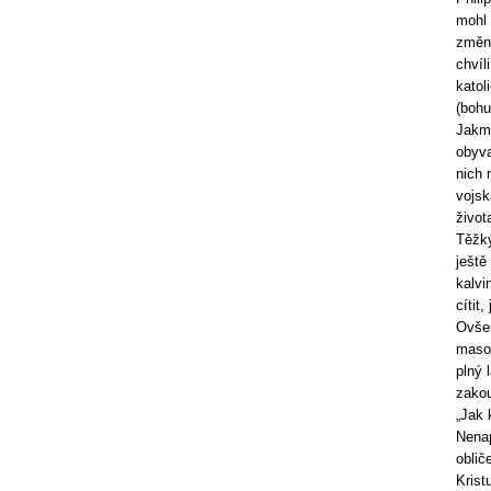
mohl 
změni
chvíl
katol
(bohu
Jakmi
obyva
nich 
vojsk
život
Těžký
ještě
kalvi
cítit
Ovšem
masov
plný 
zakou
„Jak 
Nenap
oblič
Krist