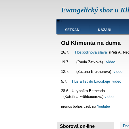
Přejít
Evangelický sbor u Kl
k
hlavnímu
obsahu
Hlavní
☰
˟
navigace
SETKÁNÍ
KÁZÁNÍ
Od Klimenta na doma
26.7.
Hospodinova sláva
(Petr A. Ne
19.7. (Pavla Zetková)
video
12.7. (Zuzana Bruknerová)
video
5.7.
Hus a list do Laodikeje
video
28.6. U rybníka Bet
(Kateřina Frühbauerová)
video
přenos bohoslužeb na
Youtube
D
Sborová on-line
Do