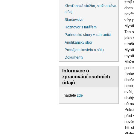
stojí
Křesťanská služba, služba káva
dnes 
a čaj
nevěs
Staršovstvo
víry 
Mysti
Rozhovor s farářem
Ten s
Partnerské sbory v zahraničí
jako 
Anglikánský sbor
straš
Mysti
Pronájem kostela a sálu
mysti
Dokumenty
Možná
posle
Informace o
fanta
zpracování osobních
dnešn
údajů
nebo 
svět,
najdete
zde
druhý
ně rea
Pokud
před 
nevěs
16. s
Phili