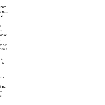
jenom
ranu….
it
m
ím
rocké
.
tence,
honu a
 a
. A
t a
čí na
ní
ní