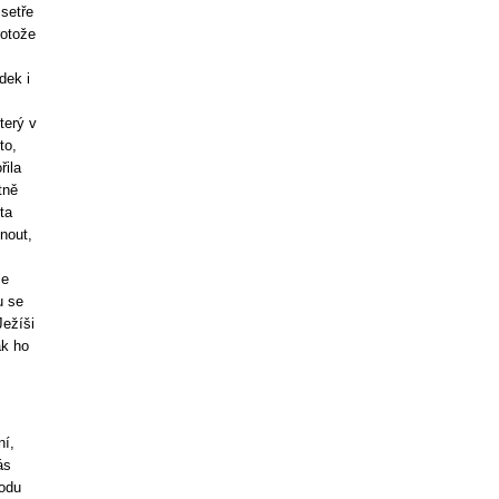
 setře
rotože
dek i
terý v
to,
řila
tně
ta
nout,
le
u se
Ježíši
ak ho
ní,
ás
odu