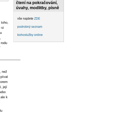
čtení na pokračování,
úvahy, modlitby, písně
vše najdete
ZDE
 toho,
podrobný seznam
 si
ou
bohoslužby online
,
 rodu
ť
____________
, než
zpívat
utorem
 její
nebo
ale k
lu