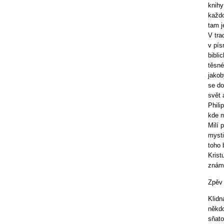
knihy
každo
tam j
V tra
v pís
bibli
těsné
jakob
se do
svět 
Phili
kde m
Milí 
mysti
toho 
Krist
znám
Zpěv 
Klidn
někdo
sňato