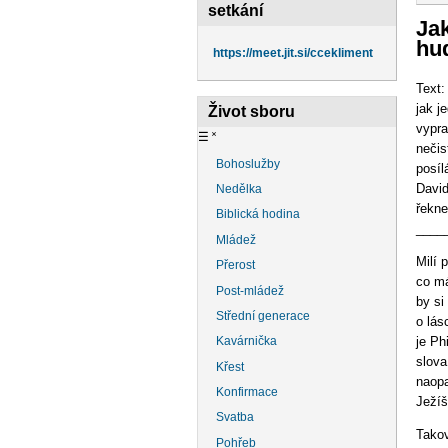
na
setkání
Jak
hu
https://meet.jit.si/ccekliment
Text:
jak j
Život sboru
vypra
☰
˟
nečis
Bohoslužby
posíl
David
Nedělka
řekne
Biblická hodina
____
Mládež
Milí p
Přerost
co má
Post-mládež
by si
Střední generace
o lás
je Ph
Kavárnička
slova
Křest
naopa
Konfirmace
Ježíš
Svatba
Takov
Pohřeb