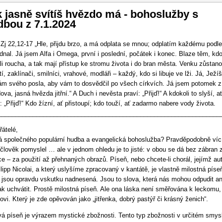
vigace
 jasně svítíš hvězdo má - bohoslužby s
dbou z 7.1.2024
 Zj 22,12-17 „Hle, přijdu brzo, a má odplata se mnou; odplatím každému podle
ednal. Já jsem Alfa i Omega, první i poslední, počátek i konec. Blaze těm, kdo
li roucha, a tak mají přístup ke stromu života i do bran města. Venku zůstan
tí, zaklínači, smilníci, vrahové, modláři – každý, kdo si libuje ve lži. Já, Ježíš
ám svého posla, aby vám to dosvědčil po všech církvích. Já jsem potomek z
ova, jasná hvězda jitřní.“ A Duch i nevěsta praví: „Přijď!“ A kdokoli to slyší, a
: „Přijď!“ Kdo žízní, ať přistoupí; kdo touží, ať zadarmo nabere vody života.
________________________________________________________________
řátelé,
 společného populární hudba a evangelická bohoslužba? Pravděpodobně víc
 člověk pomyslel … ale v jednom ohledu je to jisté: v obou se dá bez zábran 
ce – za použití až přehnaných obrazů. Píseň, nebo chcete-li chorál, jejímž a
ilipp Nicolai, a který uslyšíme zpracovaný v kantátě, je vlastně milostná píseň,
 jsou opravdu vskutku nadnesená. Jsou to slova, která nás mohou odpudit a
k uchvátit. Prostě milostná píseň. Ale ona láska není směřována k leckomu, 
ovi. Který je zde opěvován jako „jitřenka, dobrý pastýř či krásný ženich“.
á píseň je výrazem mystické zbožnosti. Tento typ zbožnosti v určitém smys