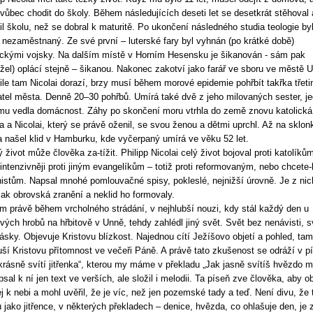
vůbec chodit do školy. Během následujících deseti let se desetkrát stěhoval 
l školu, než se dobral k maturitě. Po ukončení následného studia teologie by
i nezaměstnaný. Ze své první – luterské fary byl vyhnán (po krátké době)
ickými vojsky. Na dalším místě v Horním Hesensku je šikanován - sám pak
žel) oplácí stejně – šikanou. Nakonec zakotví jako farář ve sboru ve městě 
le tam Nicolai dorazí, brzy musí během morové epidemie pohřbít takřka třeti
tel města. Denně 20–30 pohřbů. Umírá také dvě z jeho milovaných sester, j
mu vedla domácnost. Záhy po skončení moru vtrhla do země znovu katolická
a a Nicolai, který se právě oženil, se svou ženou a dětmi uprchl. Až na sklon
a našel klid v Hamburku, kde vyčerpaný umírá ve věku 52 let.
 život může člověka za-tížit. Philipp Nicolai celý život bojoval proti katolíkům
 intenzivněji proti jiným evangelíkům – totiž proti reformovaným, nebo chcete-l
nistům. Napsal mnohé pomlouvačné spisy, pokleslé, nejnižší úrovně. Je z nic
, jak obrovská zranění a neklid ho formovaly.
 právě během vrcholného strádání, v nejhlubší nouzi, kdy stál každý den u
ých hrobů na hřbitově v Unně, tehdy zahlédl jiný svět. Svět bez nenávisti, s
lásky. Objevuje Kristovu blízkost. Najednou cítí Ježíšovo objetí a pohled, tam
ší Kristovu přítomnost ve večeři Páně. A právě tato zkušenost se odráží v pí
krásně svítí jitřenka“, kterou my máme v překladu „Jak jasně svítíš hvězdo m
sal k ní jen text ve verších, ale složil i melodii. Ta píseň zve člověka, aby ob
ej k nebi a mohl uvěřil, že je víc, než jen pozemské tady a teď. Není divu, že 
u jako jitřence, v některých překladech – denice, hvězda, co ohlašuje den, je 