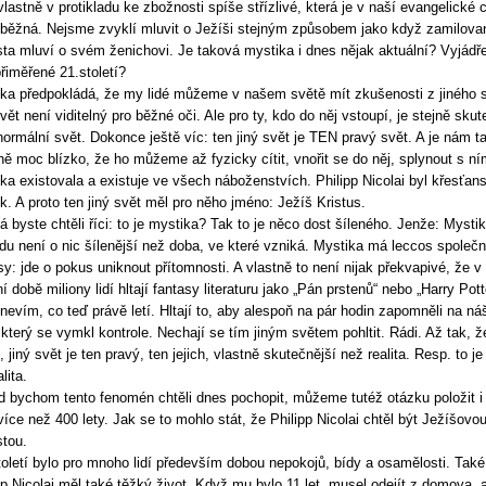
 vlastně v protikladu ke zbožnosti spíše střízlivé, která je v naší evangelické c
běžná. Nejsme zvyklí mluvit o Ježíši stejným způsobem jako když zamilova
ta mluví o svém ženichovi. Je taková mystika i dnes nějak aktuální? Vyjádř
přiměřené 21.století?
ka předpokládá, že my lidé můžeme v našem světě mít zkušenosti z jiného s
vět není viditelný pro běžné oči. Ale pro ty, kdo do něj vstoupí, je stejně sku
normální svět. Dokonce ještě víc: ten jiný svět je TEN pravý svět. A je nám t
ně moc blízko, že ho můžeme až fyzicky cítit, vnořit se do něj, splynout s ní
ka existovala a existuje ve všech náboženstvích. Philipp Nicolai byl křesťan
k. A proto ten jiný svět měl pro něho jméno: Ježíš Kristus.
 byste chtěli říci: to je mystika? Tak to je něco dost šíleného. Jenže: Mysti
du není o nic šílenější než doba, ve které vzniká. Mystika má leccos společ
sy: jde o pokus uniknout přítomnosti. A vlastně to není nijak překvapivé, že v
í době miliony lidí hltají fantasy literaturu jako „Pán prstenů“ nebo „Harry Pott
nevím, co teď právě letí. Hltají to, aby alespoň na pár hodin zapomněli na ná
 který se vymkl kontrole. Nechají se tím jiným světem pohltit. Rádi. Až tak, ž
, jiný svět je ten pravý, ten jejich, vlastně skutečnější než realita. Resp. to je
lita.
 bychom tento fenomén chtěli dnes pochopit, můžeme tutéž otázku položit i
více než 400 lety. Jak se to mohlo stát, že Philipp Nicolai chtěl být Ježíšovo
tou.
toletí bylo pro mnoho lidí především dobou nepokojů, bídy a osamělosti. Také
pp Nicolai měl také těžký život. Když mu bylo 11 let, musel odejít z domova, 