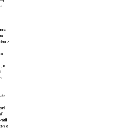
a
l
Unna.
nu
edna z
ku
, a
i
h
vět
sni
á“.
rátil
ten o
z