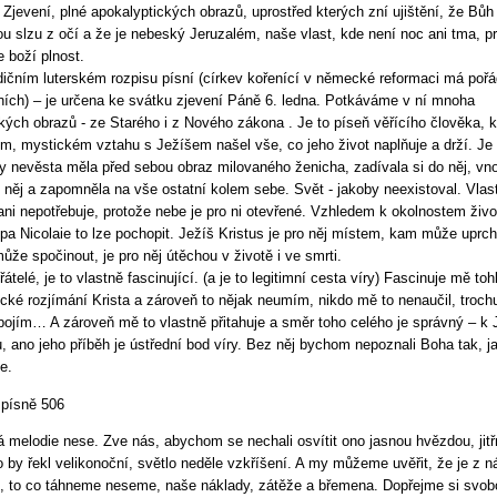
 Zjevení, plné apokalyptických obrazů, uprostřed kterých zní ujištění, že Bůh
u slzu z očí a že je nebeský Jeruzalém, naše vlast, kde není noc ani tma, p
e boží plnost.
dičním luterském rozpisu písní (církev kořenící v německé reformaci má pořá
ních) – je určena ke svátku zjevení Páně 6. ledna. Potkáváme v ní mnoha
ckých obrazů - ze Starého i z Nového zákona . Je to píseň věřícího člověka, k
m, mystickém vztahu s Ježíšem našel vše, co jeho život naplňuje a drží. Je 
y nevěsta měla před sebou obraz milovaného ženicha, zadívala si do něj, vno
 něj a zapomněla na vše ostatní kolem sebe. Svět - jakoby neexistoval. Vlas
ani nepotřebuje, protože nebe je pro ni otevřené. Vzhledem k okolnostem živo
ppa Nicolaie to lze pochopit. Ježíš Kristus je pro něj místem, kam může uprch
ůže spočinout, je pro něj útěchou v životě i ve smrti.
přátelé, je to vlastně fascinující. (a je to legitimní cesta víry) Fascinuje mě toh
cké rozjímání Krista a zároveň to nějak neumím, nikdo mě to nenaučil, troch
bojím… A zároveň mě to vlastně přitahuje a směr toho celého je správný – k 
u, ano jeho příběh je ústřední bod víry. Bez něj bychom nepoznali Boha tak, j
e.
písně 506
á melodie nese. Zve nás, abychom se nechali osvítit ono jasnou hvězdou, jitř
 by řekl velikonoční, světlo neděle vzkříšení. A my můžeme uvěřit, že je z n
, to co táhneme neseme, naše náklady, zátěže a břemena. Dopřejme si svob