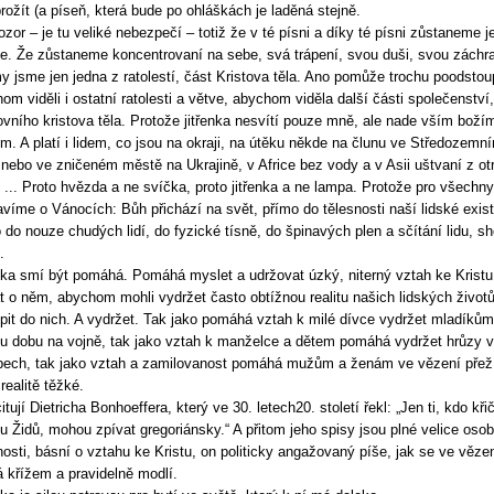
prožít (a píseň, která bude po ohláškách je laděná stejně.
ozor – je tu veliké nebezpečí – totiž že v té písni a díky té písni zůstaneme 
e. Že zůstaneme koncentrovaní na sebe, svá trápení, svou duši, svou zách
y jsme jen jedna z ratolestí, část Kristova těla. Ano pomůže trochu poodstoup
om viděli i ostatní ratolesti a větve, abychom viděla další části společenství,
vního kristova těla. Protože jitřenka nesvítí pouze mně, ale nade vším boží
m. A platí i lidem, co jsou na okraji, na útěku někde na člunu ve Středozemn
 nebo ve zničeném městě na Ukrajině, v Africe bez vody a v Asii uštvaní z ot
 ... Proto hvězda a ne svíčka, proto jitřenka a ne lampa. Protože pro všechny
avíme o Vánocích: Bůh přichází na svět, přímo do tělesnosti naší lidské exis
 do nouze chudých lidí, do fyzické tísně, do špinavých plen a sčítání lidu, s
.
ka smí být pomáhá. Pomáhá myslet a udržovat úzký, niterný vztah ke Kristu
t o něm, abychom mohli vydržet často obtížnou realitu našich lidských životů
pit do nich. A vydržet. Tak jako pomáhá vztah k milé dívce vydržet mladíkům
u dobu na vojně, tak jako vztah k manželce a dětem pomáhá vydržet hrůzy v
ech, tak jako vztah a zamilovanost pomáhá mužům a ženám ve vězení přeží
realitě těžké.
itují Dietricha Bonhoeffera, který ve 30. letech20. století řekl: „Jen ti, kdo kři
u Židů, mohou zpívat gregoriánsky.“ A přitom jeho spisy jsou plné velice osob
osti, básní o vztahu ke Kristu, on politicky angažovaný píše, jak se ve věze
 křížem a pravidelně modlí.