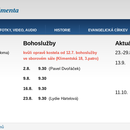
imenta
FOTKY, VIDEO, AUDIO
HISTORIE
EVANGELICKÁ CÍRKEV
Bohoslužby
Aktu
23.-29.
doma)
kvůli opravě kostela od 12.7. bohoslužby
ve sborovém sále (Klimentská 18, 3.patro)
13.9.
2.8. 9.30
(Pavel Dvořáček)
9.8. 9.30
promítá
16.8. 9.30
hesda
11.10
23.8. 9.30
(Lydie
Härtelová)
robečková
mů