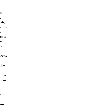
je
o
sti,
oru. V
K
hoda,
 v
dé
lech?
 aby
zině.
eprve
ý
n
Tam