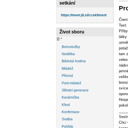
na
setkání
Pro
https://meet.jit.si/ccekliment
Čtení
Text:
Příby
Život sboru
látky
☰
˟
umně 
Bohoslužby
potaž
tam z
Nedělka
veles
Biblická hodina
nádvo
Mládež
jemně
Přerost
veške
bronz
Post-mládež
svíce
Střední generace
opono
Kavárnička
Hospo
Křest
pokol
____
Konfirmace
Sestry
Svatba
Chci 
Pohřeb