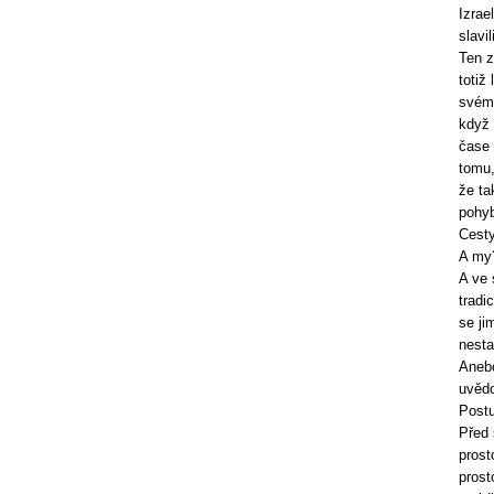
Izrae
slavi
Ten z
totiž
svém 
když 
čase 
tomu,
že ta
pohyb
Cesty
A my?
A ve 
tradi
se ji
nesta
Anebo
uvědo
Postu
Před 
prost
prost