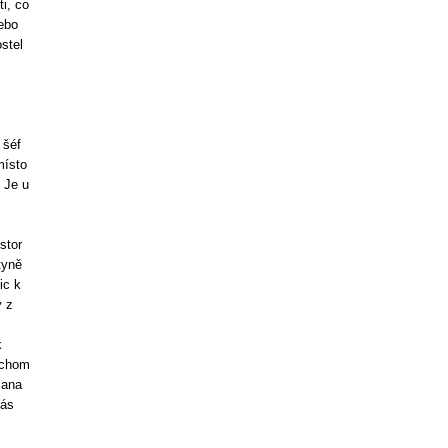
i, co
ebo
stel
 šéf
místo
 Je u
stor
tyně
ic k
y z
k
ychom
mana
nás