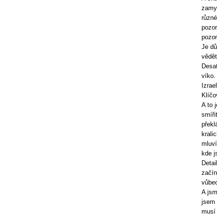
zamys
různé
pozor
pozor
Je dů
vědět
Desat
víko.
Izrae
Klíčo
A to 
smíři
překl
krali
mluví
kde j
Detai
začín
vůbec
A jsm
jsem 
musí 