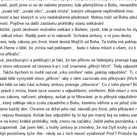
leli, jestli jsme si se do našeho prostoru, kde přemýšlíme o Bohu, nenastěho
 „svaté lidi“, „svaté věci“, „svatá místa“, kterým věnujeme nepřiměřeně moc
nosti a bez kterých si víru nedokážeme představit. Mohou totiž od Boha odv
nost. Pojďme na další zastávku prohlídky stanu setkávání.
ležité, zjistit okolnosti možného setkání s Bohem, zjistit, kde je možno ho sl
 odkud mluví. Raději jsem si to nakreslil. Schrána úmluvy, v ní jsou desky
era, tedy zákony pro život, které dostal Mojžíš od Boha. Ta truhla má poklop
 A čteme v bibli, že „místa nad poklopem… budu s tebou mluvit o všem, co ti
lce přikážu“.
vé, povzbuzující a potěšující je fakt, že ten příkrov se hebrejsky jmenuje kap
je slovo odvozené od slovesa k-p-r, což znamená „přikrýt hřích“. Tedy odpustit
t. Takže bychom to mohli nazvat „víko smíření“ nebo „poklop odpuštění“. Ti, 
ádali bibli vymysleli slovo „příkrov“ -aby v něm zaznívalo ono přikrývání (hřích
cké bibli se tato část schrány úmluvy jmenuje „slitovnice“. Co z toho plyne? B
 právě z místa, které úzce souvisí s odpuštěním, smířením. Bůh mluví z mís
sou zákony, nařízení, předpisy, avšak je to filtrováné, je to přikryté odpuštění
l, který sděluje něco zcela zásadního o Bohu, kterému věříme a ve jehož síle
áme každý den. Chceme se držet jeho rad, návodů pro život, jeho přikázání
 nejsou lhostejná. Avšak bez odpuštění by to byl jen marný boj se sebou s
e na konci krátké prohlídky, tedy znovu na začátku. Ještě jedna poznámka, 
zapomněl. Jak jsem řekl, u truhly úmluvy je zmíněno, že má čtyři kruhy a sk
být prostrčeny tyče. Ale - nikdy se z nich nesmí vytáhnout! Proč? Protože b