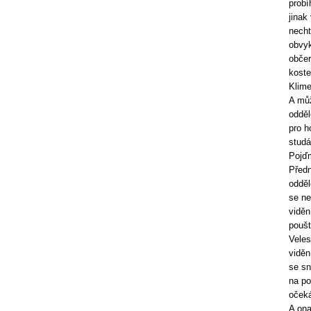
probí
jinak
necht
obvyk
občer
koste
Klime
A můž
odděl
pro h
studá
Pojďm
Předn
odděl
se ne
viděn
poušt
Veles
viděn
se sn
na po
očeká
A ona