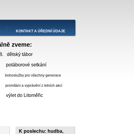
KONTAKT A ÚŘEDNÍ ÚDAJE
álně zveme:
8. dětský tábor
 potáborové setkání
bohoslužby pro všechny generace
ní a vyprávění z letních akcí
. výlet do Litoměřic
K poslechu: hudba,