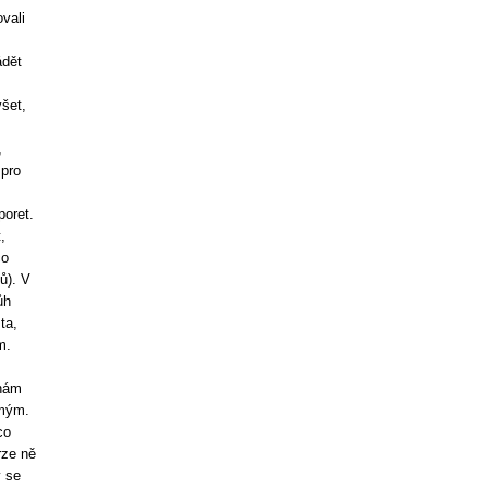
vali
ádět
yšet,
,
 pro
poret.
,
co
ů). V
ůh
ta,
m.
 nám
amým.
co
rze ně
y se