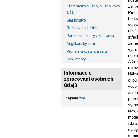
koste
zalíb
Křesťanská služba, služba káva
Předn
a čaj
budov
Staršovstvo
vypov
Rozhovor s farářem
návšt
Partnerské sbory v zahraničí
střec
země,
Anglikánský sbor
výraz
Pronájem kostela a sálu
nepra
Dokumenty
A že 
takov
Informace o
Někte
zpracování osobních
či pů
údajů
večeř
zasta
najdete
zde
prohl
symbo
těm, 
moder
Ale z
svaty
stran