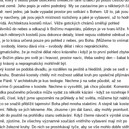
la, který s sebou podle biblického svědectví táhli Izraelci po poušti cestou do
ené země. Jeho popis je velmi podrobný. My se zastavíme jen u některých čá
ě: není jedno, jak bude vypadat prostor pro setkání s Bohem. Už to, jak jsou
y navrženy, jak jsou jejich místnosti rozloženy a jaké je vybavení, už to hod
ídá. Architektura kostelů mluví. Věže gotických chrámů směřují pohled
ěvníků do nebes a odkazují k Božímu majestátu, půdorys je ve tvaru kříže. 
hách některých kostelů jsou dokonce detaily, které nejsou viditelné odnikud z
 je to krása určená pouze pro pohled z nebes, pro Boha. (Můžeme to vnímat 
 svobody, kterou dává víra – svobody dělat i něco nepraktického,
gmatického, že je možné dělat něco krásného i když je to první pohled zbyte
v Božím plánu pro svět je i hravost, prostor navíc, třeba sedmý den – šabat 
ý krásný a nepragmatický mohl/měl být.
rý kostel se podobá divadlu, je rozdělen na jeviště a hlediště, jinde se sedí v
lkruhu. Bratrské kostely chtěly mít možnost udělat kruh pro společné přijímán
e Páně. V architektuře je kus teologie. Nechme ji na sebe působit, až se
víme či posadíme v kostele. Nechme si vysvětlit, jak chce působit. Koment
ídka poučeného průvodce může vydat za několik kázání - když se rozehraje ř
lů, čísel, když jsme upozorněni na průhledy a řeč světla, můžeme být nablí
co se snažili přiblížit tajemství Boha před mnoha staletími. A stejně tak koste
ní. Někdy se jich lekneme. Ale, zkusme i jim dát šanci, aby mohly promluvi
pět do pouště na prohlídku stanu setkávání. Když čteme návod k výrobě izra
ně, zjistíme, že všechny významné součásti vnitřního vybavení mají mít po
ách železné kruhy. Do nich se prostrkávají tyče, aby se vše mohlo dobře stěh