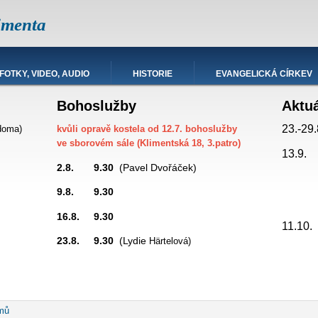
imenta
FOTKY, VIDEO, AUDIO
HISTORIE
EVANGELICKÁ CÍRKEV
Bohoslužby
Aktu
23.-29.
doma)
kvůli opravě kostela od 12.7. bohoslužby
ve sborovém sále (Klimentská 18, 3.patro)
13.9.
2.8. 9.30
(Pavel Dvořáček)
9.8. 9.30
promítá
16.8. 9.30
hesda
11.10
23.8. 9.30
(Lydie
Härtelová)
robečková
mů