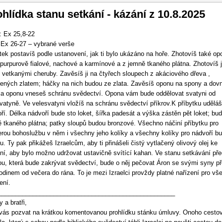
vigace
hlídka stanu setkání - kázání z 10.8.2025
: Ex 25,8-22
 Ex 26-27 – vybrané verše
tek postavíš podle ustanovení, jak ti bylo ukázáno na hoře. Zhotovíš také op
 purpurově fialové, nachové a karmínové a z jemně tkaného plátna. Zhotovíš j
vetkanými cheruby. Zavěsíš ji na čtyřech sloupech z akáciového dřeva ,
ených zlatem; háčky na nich budou ze zlata. Zavěsíš oponu na spony a dovn
a oponu vneseš schránu svědectví. Opona vám bude oddělovat svatyni od
vatyně. Ve velesvatyni vložíš na schránu svědectví příkrov.K příbytku uděláš
ří. Délka nádvoří bude sto loket, šířka padesát a výška zástěn pět loket; bu
 tkaného plátna; patky sloupů budou bronzové. Všechno náčiní příbytku pro
rou bohoslužbu v něm i všechny jeho kolíky a všechny kolíky pro nádvoří b
u. Ty pak přikážeš Izraelcům, aby ti přinášeli čistý vytlačený olivový olej ke
ní, aby bylo možno udržovat ustavičně svítící kahan. Ve stanu setkávání pře
u, která bude zakrývat svědectví, bude o něj pečovat Áron se svými syny p
dinem od večera do rána. To je mezi Izraelci provždy platné nařízení pro vš
ení.
___________________________________________________
 a bratři,
vás pozvat na krátkou komentovanou prohlídku stánku úmluvy. Onoho cesto