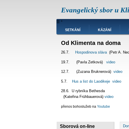
Přejít
Evangelický sbor u Kl
k
hlavnímu
obsahu
Hlavní
☰
˟
navigace
SETKÁNÍ
KÁZÁNÍ
Od Klimenta na doma
26.7.
Hospodinova sláva
(Petr A. Ne
19.7. (Pavla Zetková)
video
12.7. (Zuzana Bruknerová)
video
5.7.
Hus a list do Laodikeje
video
28.6. U rybníka Bet
(Kateřina Frühbauerová)
video
přenos bohoslužeb na
Youtube
D
Sborová on-line
Do