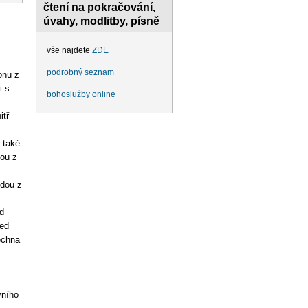
čtení na pokračování,
úvahy, modlitby, písně
vše najdete
ZDE
podrobný seznam
onu z
i s
bohoslužby online
itř
 také
dou z
udou z
d
řed
echna
vního