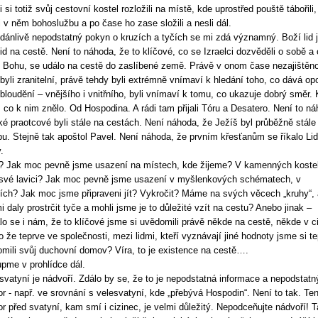
li si totiž svůj cestovní kostel rozložili na místě, kde uprostřed pouště tábořili,
li v něm bohoslužbu a po čase ho zase složili a nesli dál.
dánlivě nepodstatný pokyn o kruzích a tyčích se mi zdá významný. Boží lid 
 lid na cestě. Není to náhoda, že to klíčové, co se Izraelci dozvěděli o sobě a 
Bohu, se událo na cestě do zaslíbené země. Právě v onom čase nezajištěno
byli zranitelní, právě tehdy byli extrémně vnímaví k hledání toho, co dává op
bloudění – vnějšího i vnitřního, byli vnímaví k tomu, co ukazuje dobrý směr. 
 co k nim znělo. Od Hospodina. A rádi tam přijali Tóru a Desatero. Není to ná
ké praotcové byli stále na cestách. Není náhoda, že Ježíš byl průběžně stále
u. Stejně tak apoštol Pavel. Není náhoda, že prvním křesťanům se říkalo Li
.
 Jak moc pevně jsme usazení na místech, kde žijeme? V kamenných koste
své lavici? Jak moc pevně jsme usazení v myšlenkových schématech, v
cích? Jak moc jsme připraveni jít? Vykročit? Máme na svých věcech „kruhy“,
mi daly prostrčit tyče a mohli jsme je to důležité vzít na cestu? Anebo jinak –
lo se i nám, že to klíčové jsme si uvědomili právě někde na cestě, někde v ci
 že teprve ve společnosti, mezi lidmi, kteří vyznávají jiné hodnoty jsme si t
mili svůj duchovní domov? Víra, to je existence na cestě….
pme v prohlídce dál.
svatyní je nádvoří. Zdálo by se, že to je nepodstatná informace a nepodstatn
or - např. ve srovnání s velesvatyní, kde „přebývá Hospodin“. Není to tak. Te
or před svatyní, kam smí i cizinec, je velmi důležitý. Nepodceňujte nádvoří! 