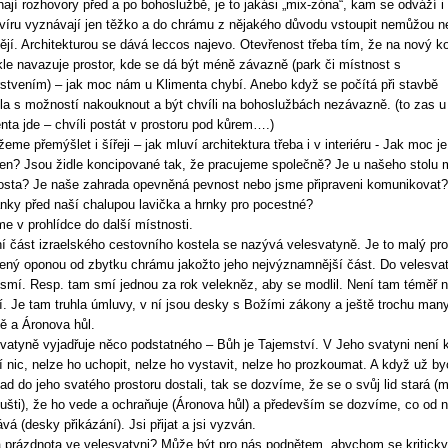
hají rozhovory před a po bohoslužbě, je to jakási „mix-zóna“, kam se odváží i t
 víru vyznávají jen těžko a do chrámu z nějakého důvodu vstoupit nemůžou n
ějí. Architekturou se dává leccos najevo. Otevřenost třeba tím, že na nový ko
le navazuje prostor, kde se dá být méně závazně (park či místnost s
stvením) – jak moc nám u Klimenta chybí. Anebo když se počítá při stavbě
la s možností nakouknout a být chvíli na bohoslužbách nezávazně. (to zas u
nta jde – chvíli postát v prostoru pod kůrem….)
eme přemýšlet i šířeji – jak mluví architektura třeba i v interiéru - Jak moc je
en? Jsou židle koncipované tak, že pracujeme společně? Je u našeho stolu 
osta? Je naše zahrada opevněná pevnost nebo jsme připraveni komunikovat?
nky před naší chalupou lavička a hrnky pro pocestné?
e v prohlídce do další místnosti.
í část izraelského cestovního kostela se nazývá velesvatyně. Je to malý pro
ený oponou od zbytku chrámu jakožto jeho nejvýznamnější část. Do velesva
smí. Resp. tam smí jednou za rok velekněz, aby se modlil. Není tam téměř n
í. Je tam truhla úmluvy, v ní jsou desky s Božími zákony a ještě trochu man
ě a Áronova hůl.
vatyně vyjadřuje něco podstatného – Bůh je Tajemství. V Jeho svatyni není 
í nic, nelze ho uchopit, nelze ho vystavit, nelze ho prozkoumat. A když už b
ad do jeho svatého prostoru dostali, tak se dozvíme, že se o svůj lid stará (
ušti), že ho vede a ochraňuje (Áronova hůl) a především se dozvíme, co od 
vá (desky přikázání). Jsi přijat a jsi vyzván.
 prázdnota ve velesvatyni? Může být pro nás podnětem, abychom se kriticky