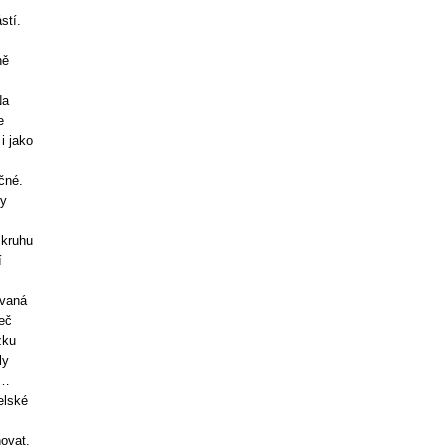
stí.
ně
Na
e
i jako
čné.
by
 kruhu
í
ovaná
eč
zku
ly
t…
elské
ovat.