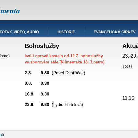
imenta
FOTKY, VIDEO, AUDIO
HISTORIE
EVANGELICKÁ CÍRKEV
Bohoslužby
Aktu
23.-29.
doma)
kvůli opravě kostela od 12.7. bohoslužby
ve sborovém sále (Klimentská 18, 3.patro)
13.9.
2.8. 9.30
(Pavel Dvořáček)
9.8. 9.30
promítá
16.8. 9.30
hesda
11.10
23.8. 9.30
(Lydie
Härtelová)
robečková
mů