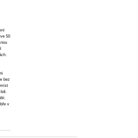
ení
rve 50
snou
l
ách.
ni
se bez
 míst
idi.
ěti.
bře v