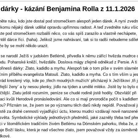
vigace
 dárky - kázání Benjamina Rolla z 11.1.2026
ěte ruku, kdo jste dostal pod stromečkem alespoň jeden dárek. A nyní zvedn
 komu nějaký dárek udělal opravdu upřímnou radost. A teď zvedněte ruku všic
ste pod stromečkem rozbalili něco, co vás spíš zarazilo a vlastně nechápete,
htěl dárce říci. (haha). Jelikož jsme nahrávaní, tak si to radši nebudeme sdílet
že by se mohl někdo urazit.
se narodil Ježíš v judském Betlémě, přivedla k němu zářící hvězda mudrce 
du. Pohanské kněží, hvězdáře. Doslova mágy zřejmě odněkud z Persie. A ti
přinesli dárky: Zlato, kadidlo a myrhu. Alespoň tak o tom píše v svém slavné
ním příběhu evangelista Matouš. Zlato, kadidlo a myrha. Co s tím vším u jes
ád kreslený vtip, kde po ‚třech moudrých mužích‘ přicházejí k Ježíškovi ‚tři 
ejší ženy‘ a ty nesou plenky, jídlo na týden a umělé mléko. Jistě by to bylo 
ičtější. Zlatu ještě rozumím, peníze se chudé rodině jistě hodily. Obzvlášť při
aci kvůli Herodově pronásledování. Ale co si mají prvorodiče počít s kadidle
u? Přiznám se, že jsem se po významu těch darů nikdy nepídil. Považoval 
ostě za drahé cennosti vyjadřující úctu, kterou mudrci vzdávají nově narozen
 světa. Symbolické výklady jednotlivých předmětů, jaké zazněly třeba teď pře
i v litoměřickém tradičním živém Betlému na Dómském pahorku, třeba že, z
je Boží lásku, která je nad všechno zlato, jsem považoval vždy za úsměvně
dkové.