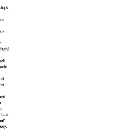
lej k
Je
a k
y
řadní
yli
aele
sti
ych
ově
n
ou
 Tuto
i!“
udy.