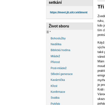
na
setkání
Tři
https://meet.jit.si/ccekliment
Zvedn
ruku,
kdo j
Život sboru
tím c
☰
˟
proto
Bohoslužby
Když 
Nedělka
výcho
Biblická hodina
také 
Mládež
vánoč
Mám r
Přerost
moudř
Post-mládež
prakt
Střední generace
emigr
myrho
Kavárnička
je pr
Křest
Králi
Konfirmace
Vánoc
Svatba
ukazu
pohá
Pohřeb