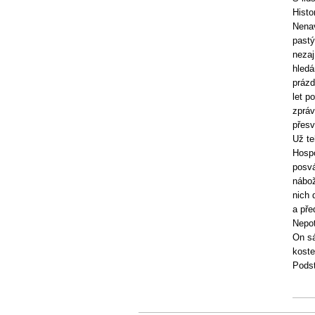
Histo
Nenav
pastý
nezaj
hledá
prázd
let p
zpráv
přesv
Už te
Hospo
posvá
nábož
nich 
a pře
Nepot
On sá
koste
Podst