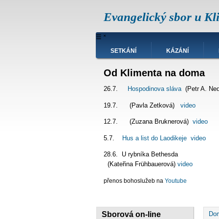
Přejít
Evangelický sbor u Kl
k
hlavnímu
obsahu
Hlavní
☰
˟
navigace
SETKÁNÍ
KÁZÁNÍ
Od Klimenta na doma
26.7.
Hospodinova sláva
(Petr A. Ne
19.7. (Pavla Zetková)
video
12.7. (Zuzana Bruknerová)
video
5.7.
Hus a list do Laodikeje
video
28.6. U rybníka Bet
(Kateřina Frühbauerová)
video
přenos bohoslužeb na
Youtube
D
Sborová on-line
Do