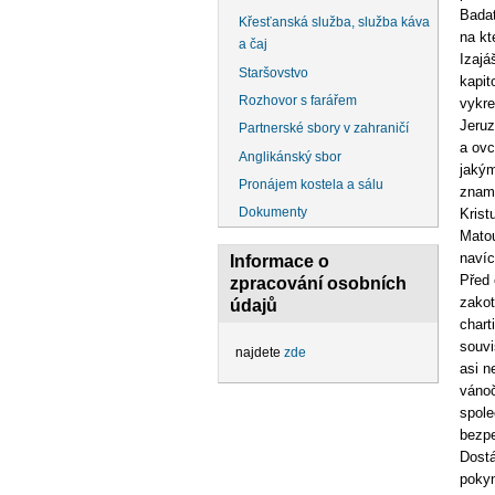
Badat
Křesťanská služba, služba káva
na kt
a čaj
Izajá
Staršovstvo
kapit
Rozhovor s farářem
vykre
Jeruz
Partnerské sbory v zahraničí
a ovc
Anglikánský sbor
jakým
Pronájem kostela a sálu
zname
Dokumenty
Krist
Matou
navíc
Informace o
Před 
zpracování osobních
zakot
údajů
chart
souvi
najdete
zde
asi n
vánoč
spole
bezpe
Dostá
pokyn