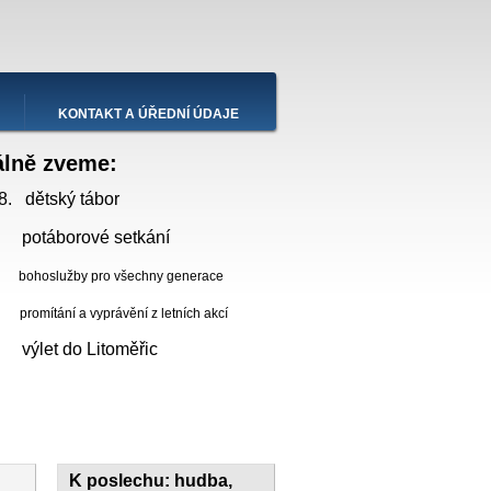
KONTAKT A ÚŘEDNÍ ÚDAJE
álně zveme:
8. dětský tábor
 potáborové setkání
bohoslužby pro všechny generace
ní a vyprávění z letních akcí
. výlet do Litoměřic
K poslechu: hudba,