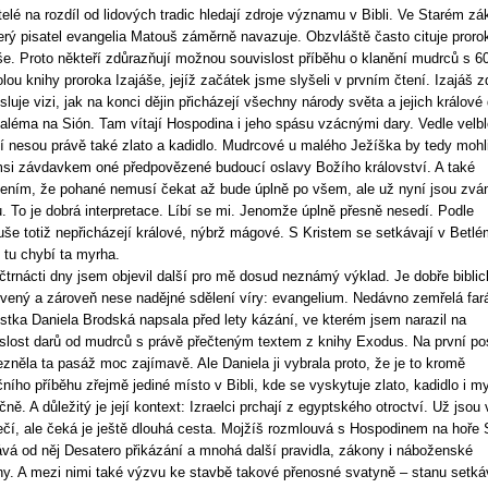
elé na rozdíl od lidových tradic hledají zdroje významu v Bibli. Ve Starém zá
erý pisatel evangelia Matouš záměrně navazuje. Obzvláště často cituje proro
še. Proto někteří zdůrazňují možnou souvislost příběhu o klanění mudrců s 60
olou knihy proroka Izajáše, jejíž začátek jsme slyšeli v prvním čtení. Izajáš z
sluje vizi, jak na konci dějin přicházejí všechny národy světa a jejich králové
aléma na Sión. Tam vítají Hospodina i jeho spásu vzácnými dary. Vedle velb
í nesou právě také zlato a kadidlo. Mudrcové u malého Ježíška by tedy mohli
si závdavkem oné předpovězené budoucí oslavy Božího království. A také
ním, že pohané nemusí čekat až bude úplně po všem, ale už nyní jsou zván
u. To je dobrá interpretace. Líbí se mi. Jenomže úplně přesně nesedí. Podle
še totiž nepřicházejí králové, nýbrž mágové. S Kristem se setkávají v Betlé
 tu chybí ta myrha.
čtrnácti dny jsem objevil další pro mě dosud neznámý výklad. Je dobře biblic
vený a zároveň nese nadějné sdělení víry: evangelium. Nedávno zemřelá far
istka Daniela Brodská napsala před lety kázání, ve kterém jsem narazil na
slost darů od mudrců s právě přečteným textem z knihy Exodus. Na první po
ezněla ta pasáž moc zajímavě. Ale Daniela ji vybrala proto, že je to kromě
ního příběhu zřejmě jediné místo v Bibli, kde se vyskytuje zlato, kadidlo i m
čně. A důležitý je její kontext: Izraelci prchají z egyptského otroctví. Už jsou 
čí, ale čeká je ještě dlouhá cesta. Mojžíš rozmlouvá s Hospodinem na hoře S
vá od něj Desatero přikázání a mnohá další pravidla, zákony i náboženské
y. A mezi nimi také výzvu ke stavbě takové přenosné svatyně – stanu setká