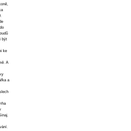
koně,
ka
.
de
 do
loudů
 být
i ke
mě. A
ky
ářka a
slech
yrha
v
inaj.
vání.