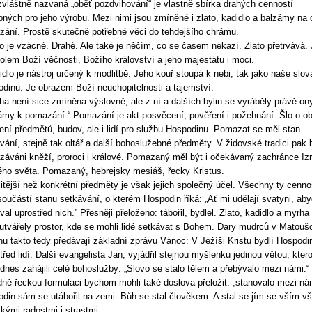
vláštně nazvaná „oběť pozdvihování“ je vlastně sbírka drahých cenností
bných pro jeho výrobu. Mezi nimi jsou zmíněné i zlato, kadidlo a balzámy na o
ání. Prostě skutečně potřebné věci do tehdejšího chrámu.
to je vzácné. Drahé. Ale také je něčím, co se časem nekazí. Zlato přetrvává. 
lem Boží věčnosti, Božího království a jeho majestátu i moci.
idlo je nástroj určený k modlitbě. Jeho kouř stoupá k nebi, tak jako naše slov
dinu. Je obrazem Boží neuchopitelnosti a tajemství.
ha není sice zmíněna výslovně, ale z ní a dalších bylin se vyráběly právě on
ámy k pomazání.“ Pomazání je akt posvěcení, pověření i požehnání. Šlo o ob
ení předmětů, budov, ale i lidí pro službu Hospodinu. Pomazat se měl stan
vání, stejně tak oltář a další bohoslužebné předměty. V židovské tradici pak b
áváni kněží, proroci i králové. Pomazaný měl být i očekávaný zachránce Izr
ého světa. Pomazaný, hebrejsky mesiáš, řecky Kristus.
itější než konkrétní předměty je však jejich společný účel. Všechny ty cenno
součástí stanu setkávání, o kterém Hospodin říká: „Ať mi udělají svatyni, ab
val uprostřed nich.” Přesněji přeloženo: tábořil, bydlel. Zlato, kadidlo a myrha
utvářely prostor, kde se mohli lidé setkávat s Bohem. Dary mudrců v Matouš
hu takto tedy předávají základní zprávu Vánoc: V Ježíši Kristu bydlí Hospodi
třed lidí. Další evangelista Jan, vyjádřil stejnou myšlenku jedinou větou, kter
dnes zahájili celé bohoslužby: „Slovo se stalo tělem a přebývalo mezi námi.“
ně řeckou formulaci bychom mohli také doslova přeložit: „stanovalo mezi nám
din sám se utábořil na zemi. Bůh se stal člověkem. A stal se jím se vším vš
skými radostmi i strastmi.