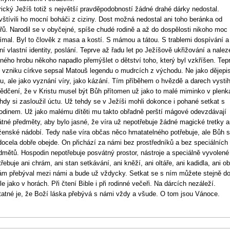
rický Ježíš totiž s největší pravděpodobností žádné drahé dárky nedostal.
štívili ho mocní boháči z ciziny. Dost možná nedostal ani toho beránka od
řů. Narodil se v obyčejné, spíše chudé rodině a až do dospělosti nikoho moc
ímal. Byl to člověk z masa a kostí. S mámou a tátou. S trablemi dospívání a
ní vlastní identity, poslání. Teprve až řadu let po Ježíšově ukřižování a nalez
ného hrobu někoho napadlo přemýšlet o dětství toho, který byl vzkříšen. Tep
o vzniku církve sepsal Matouš legendu o mudrcích z východu. Ne jako dějepi
u, ale jako vyznání víry, jako kázání. Tím příběhem o hvězdě a darech vystih
ědčení, že v Kristu musel být Bůh přítomen už jako to malé miminko v plenk
hdy si zasloužil úctu. Už tehdy se v Ježíši mohli dokonce i pohané setkat s
dinem. Už jako malému dítěti mu takto obřadně perští mágové odevzdávají
tné předměty, aby bylo jasné, že víra už nepotřebuje žádné magické tretky a
enské nádobí. Tedy naše víra občas něco hmatatelného potřebuje, ale Bůh 
docela dobře obejde. On přichází za námi bez prostředníků a bez speciálních
dmětů. Hospodin nepotřebuje posvátný prostor, nástroje a speciálně vyvolené l
řebuje ani chrám, ani stan setkávání, ani kněží, ani oltáře, ani kadidla, ani ob
m přebýval mezi námi a bude už vždycky. Setkat se s ním můžete stejně do
le jako v horách. Při čtení Bible i při rodinné večeři. Na dárcích nezáleží.
atné je, že Boží láska přebývá s námi vždy a všude. O tom jsou Vánoce.