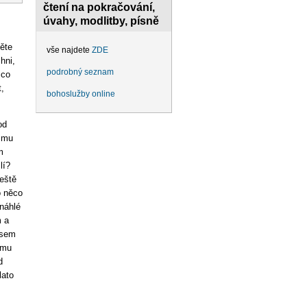
čtení na pokračování,
úvahy, modlitby, písně
ěte
vše najdete
ZDE
hni,
podrobný seznam
 co
,
bohoslužby online
od
 mu
m
lí?
ještě
o něco
 náhlé
m a
jsem
ému
d
lato