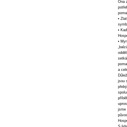
Ona z
potře
pomaz
• Zla
symbo
• Kad
Hospo
• Myr
„balz
odděl
setká
pomaz
a cel
Důlež
jsou 
přebý
spolu
příbě
upros
jsme 
původ
Hospo
S lid