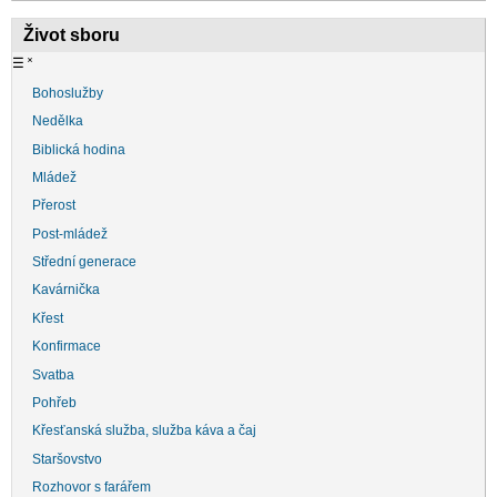
Život sboru
☰
˟
Bohoslužby
Nedělka
Biblická hodina
Mládež
Přerost
Post-mládež
Střední generace
Kavárnička
Křest
Konfirmace
Svatba
Pohřeb
Křesťanská služba, služba káva a čaj
Staršovstvo
Rozhovor s farářem