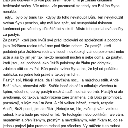
žlab pro dobytek - to vše pod širým nebem. To je základ originální
betlémské scény. Víc místa, víc pozornosti se tehdy pro Božího Syna
nenašlo.
Tedy… bylo by tomu tak, kdyby do toho nevstoupil Bůh. Ten nevykouzlil
svému Synu penzion, aby měl kde spát, ani neuspořádal tiskovou
konferenci pro všechny důležité lidi v okolí. Místo toho poslal své anděly
za pastýři.
Za pastýři, kteří jsou kvůli své práci izolováni od společnosti a podobně
jako Ježíšova rodina tráví noc pod širým nebem. Za pastýři, kteří
podobně jako Ježíšova rodina v lidech nevzbuzují valnou pozornost nebo
úctu a asi by jim jen tak někdo nenabídl nocleh u sebe doma. Za pastýři,
kteří jsou, asi podobně jako Ježíš položený do žlabu pro dobytek,
zdaleka cítit od zvířat. Bůh poslal svého Syna tak, že byl od počátku
nablízku, na jedné lodi právě s takovými lidmi.
Pastýři spí, hlídají stáda, další obyčejná noc… a najednou střih. Anděl,
Boží sláva, obrovská záře. Světlo bodá do očí a odhaluje všechnu tu
špínu, všechno, co by pastýři možná radši nechali ve tmě. Pastýři si ale
uvědomují, co taková nadpřirozená záře znamená, cítí Boží přítomnost,
poznávají, s kým mají tu čest. A cítí velkou bázeň, strach, respekt.
Anděl, Boží posel, jim ale říká: „Nebojte se, hle, zvěstuji vám velikou
radost, která bude pro všechen lid. Ne teologům nebo politikům, ale vám,
nepatrným a přehlíženým, prostým a nevzdělaným, vám říkám to, co se
jednou projeví jako pramen radosti pro všechny. Vy můžete tuto radost