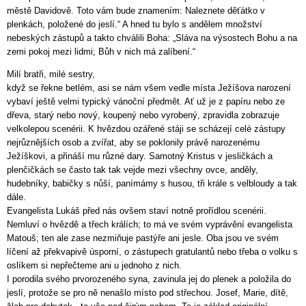
městě Davidově. Toto vám bude znamením: Naleznete děťátko v
plenkách, položené do jeslí.“ A hned tu bylo s andělem množství
nebeských zástupů a takto chválili Boha: „Sláva na výsostech Bohu a na
zemi pokoj mezi lidmi; Bůh v nich má zalíbení.“
Milí bratři, milé sestry,
když se řekne betlém, asi se nám všem vedle místa Ježíšova narození
vybaví ještě velmi typický vánoční předmět. Ať už je z papíru nebo ze
dřeva, starý nebo nový, koupený nebo vyrobený, zpravidla zobrazuje
velkolepou scenérii. K hvězdou ozářené stáji se scházejí celé zástupy
nejrůznějších osob a zvířat, aby se poklonily právě narozenému
Ježíškovi, a přináší mu různé dary. Samotný Kristus v jesličkách a
plenčičkách se často tak tak vejde mezi všechny ovce, anděly,
hudebníky, babičky s nůší, panímámy s husou, tři krále s velbloudy a tak
dále.
Evangelista Lukáš před nás ovšem staví notně prořídlou scenérii.
Nemluví o hvězdě a třech králích; to má ve svém vyprávění evangelista
Matouš; ten ale zase nezmiňuje pastýře ani jesle. Oba jsou ve svém
líčení až překvapivě úsporní, o zástupech gratulantů nebo třeba o volku s
oslíkem si nepřečteme ani u jednoho z nich.
I porodila svého prvorozeného syna, zavinula jej do plenek a položila do
jeslí, protože se pro ně nenašlo místo pod střechou. Josef, Marie, dítě,