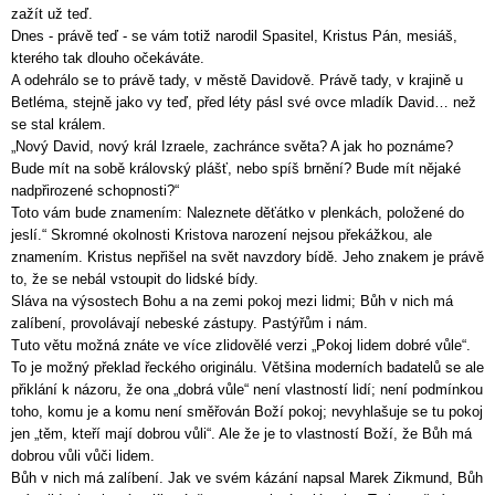
zažít už teď.
Dnes - právě teď - se vám totiž narodil Spasitel, Kristus Pán, mesiáš,
kterého tak dlouho očekáváte.
A odehrálo se to právě tady, v městě Davidově. Právě tady, v krajině u
Betléma, stejně jako vy teď, před léty pásl své ovce mladík David… než
se stal králem.
„Nový David, nový král Izraele, zachránce světa? A jak ho poznáme?
Bude mít na sobě královský plášť, nebo spíš brnění? Bude mít nějaké
nadpřirozené schopnosti?“
Toto vám bude znamením: Naleznete děťátko v plenkách, položené do
jeslí.“ Skromné okolnosti Kristova narození nejsou překážkou, ale
znamením. Kristus nepřišel na svět navzdory bídě. Jeho znakem je právě
to, že se nebál vstoupit do lidské bídy.
Sláva na výsostech Bohu a na zemi pokoj mezi lidmi; Bůh v nich má
zalíbení, provolávají nebeské zástupy. Pastýřům i nám.
Tuto větu možná znáte ve více zlidovělé verzi „Pokoj lidem dobré vůle“.
To je možný překlad řeckého originálu. Většina moderních badatelů se ale
přiklání k názoru, že ona „dobrá vůle“ není vlastností lidí; není podmínkou
toho, komu je a komu není směřován Boží pokoj; nevyhlašuje se tu pokoj
jen „těm, kteří mají dobrou vůli“. Ale že je to vlastností Boží, že Bůh má
dobrou vůli vůči lidem.
Bůh v nich má zalíbení. Jak ve svém kázání napsal Marek Zikmund, Bůh