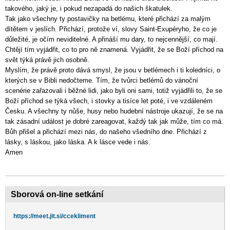
takového, jaký je, i pokud nezapadá do našich škatulek.
Tak jako všechny ty postavičky na betlému, které přichází za malým
dítětem v jeslích. Přichází, protože ví, slovy Saint-Exupéryho, že co je
důležité, je očím neviditelné. A přináší mu dary, to nejcennější, co mají.
Chtějí tím vyjádřit, co to pro ně znamená. Vyjádřit, že se Boží příchod na
svět týká právě jich osobně.
Myslím, že právě proto dává smysl, že jsou v betlémech i ti koledníci, o
kterých se v Bibli nedočteme. Tím, že tvůrci betlémů do vánoční
scenérie zařazovali i běžné lidi, jako byli oni sami, totiž vyjádřili to, že se
Boží příchod se týká všech, i stovky a tisíce let poté, i ve vzdáleném
Česku. A všechny ty nůše, husy nebo hudební nástroje ukazují, že se na
tak zásadní událost je dobré zareagovat, každý tak jak může, tím co má.
Bůh přišel a přichází mezi nás, do našeho všedního dne. Přichází z
lásky, s láskou, jako láska. A k lásce vede i nás.
Amen
Sborová on-line setkání
https://meet.jit.si/ccekliment