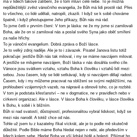
má v lidech takové zalíbení, že o tom mluví celé nebe. To je možná
nejdůležitější zvěst vánočního evangelia, že Bůh má lidi prostě rád. Přes
to všechno, co lidé udělali, natropili, zkazili. I když se k sobě chováme
špatně, i když přestupujeme Jeho příkazy, Bůh nás má rád.
To jsme četli v prvním čtení: V tom je láska: ne že my jsme si zamilovali
Boha, ale že on si zamiloval nás a poslal svého Syna jako oběť smíření
za naše hříchy.
To je vánoční evangelium. Dobrá zpráva o Boží lásce.
Je to velký zdroj naděje. Ale je to i závazek. Pisatel Janova listu totiž
pokračuje: jestliže Bůh nás tak miloval, i my se máme navzájem milovat.
A jestliže se milujeme navzájem, Boží láska v nás dosáhla svého cíle.
Vánoce jsou svátkem vztahu, vztahu Boha k člověku i vztahů lidí mezi
sebou. Jsou časem, kdy se lidé setkávají, kdy si navzájem dělají radost.
Časem, kdy i my můžeme pracovat na sblížení se svými nejbližšími, na
prohloubení vzájemných vazeb, na nápravě a obnově toho, co je rozbité.
V tom je podstata křesťanství – ne v dogmatice, ne v pravidlech nebo v
církevní organizaci. Ale v lásce. V lásce Boha k člověku, v lásce člověka
k Bohu, k sobě i k bližním.
Bůh si nad svatostí, důstojností, profesionalitou vybral lidskost, když se
mezi nás narodil. A totéž chce od nás.
Tohle už jsem tu z kazatelny říkal víckrát, ale je to podle mě skutečně
důležité. Podle Bible máme Boha hledat nejen v nebi, ale především v
lidech kolem sebe. Hledat Boha ve vší lidské bídě a bolesti. Přijímat ho