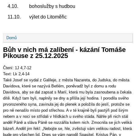
4.10. bohoslužby s hudbou
11.10. výlet do Litoměřic
Drobečková
Domů
navigace
Bůh v nich má zalíbení - kázání Tomáše
Pikouse z 25.12.2025
Čtení: 1J 4,7-12
Text: Lk 2,4-14
Také Josef se vydal z Galileje, z města Nazareta, do Judska, do města
Davidova, které se nazývá Betlém, poněvadž byl z domu a rodu
Davidova, aby se dal zapsat s Marií, která mu byla zasnoubena a čekala
dítě. Když tam byli, naplnily se dny a přišla její hodina. I porodila svého
prvorozeného syna, zavinula jej do plenek a položila do jeslí, protože se
pro ně nenašlo místo pod střechou. A v té krajině byli pastýři pod širým
nebem a v noci se střídali v hlídkách u svého stáda. Náhle při nich stál
anděl Páně a sláva Páně se rozzářila kolem nich. Zmocnila se jich veliká
bázeň. Anděl jim řekl: „Nebojte se, hle, zvěstuji vám velikou radost, která
bude pro všechen lid. Dnes se vám narodil Spasitel, Kristus Pán, v