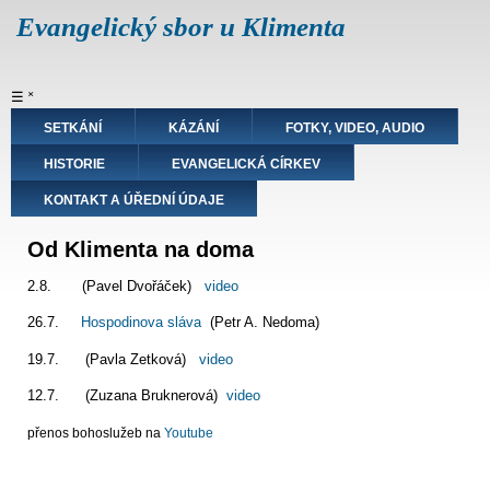
Přejít
Evangelický sbor u Klimenta
k
hlavnímu
obsahu
Hlavní
☰
˟
navigace
SETKÁNÍ
KÁZÁNÍ
FOTKY, VIDEO, AUDIO
HISTORIE
EVANGELICKÁ CÍRKEV
KONTAKT A ÚŘEDNÍ ÚDAJE
Od Klimenta na doma
2.8. (Pavel Dvořáček)
video
26.7.
Hospodinova sláva
(Petr A. Nedoma)
19.7. (Pavla Zetková)
video
12.7. (Zuzana Bruknerová)
video
přenos bohoslužeb na
Youtube