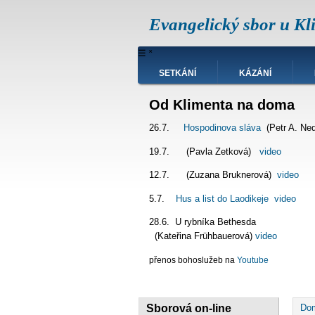
Přejít
Evangelický sbor u Kl
k
hlavnímu
obsahu
Hlavní
☰
˟
navigace
SETKÁNÍ
KÁZÁNÍ
Od Klimenta na doma
26.7.
Hospodinova sláva
(Petr A. Ne
19.7. (Pavla Zetková)
video
12.7. (Zuzana Bruknerová)
video
5.7.
Hus a list do Laodikeje
video
28.6. U rybníka Bet
(Kateřina Frühbauerová)
video
přenos bohoslužeb na
Youtube
D
Sborová on-line
Do