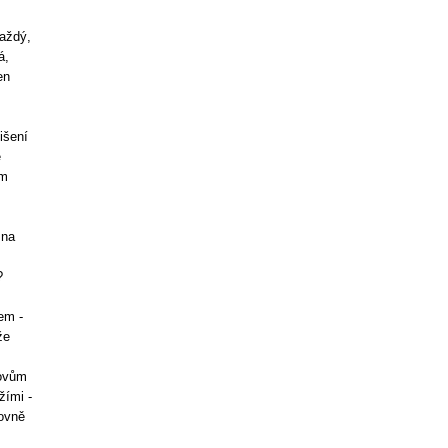
Každý,
á,
en
išení
é
om
 na
?
em -
že
lovům
žími -
lovně