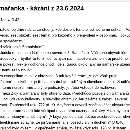
vigace
ařanka - kázání z 23.6.2024
 Jan 4, 3-42
přátelé, pojďme nabrat ze studny, kde došlo k tomuto jedinečnému setkání. A
věder, šest otázek, šest témat pro každého k přemýšlení – osobnímu, i pokud
e společenství
l však projít Samařskem“
Judskem na jihu a Galileou na severu leží Samařsko. Vůči jeho obyvatelům 
předsudky – bydleli tu totiž lidé různých ras i náboženství, ten kraj prostě ne
u pověst. Někteří dokonce chodili delší trasou okolo, aby na samařské územ
 nemuseli vstoupit.
o evangelium mluví v obrazech. A tak když čteme: „Musel však projít
skem“ … slyšíme: je třeba se s druhým, odlišným člověkem setkat. S odlišn
, komu nerozumíme a prý je podezřelý, je třeba vstoupit do rozhovoru.
 mezi Židy a Samařany byly starého data. Předchůdci pozdějších Samařanů
ili od judského království a hlavního chrámu v Jeruzalémě a založili severní
vství. To přemohli roku 722 př. Kr. Asyřané a odvedli značnou část obyvatelst
 nich se tam usadili lidé všelijací s vlastními názory a božstvy. A tak byli pro
dem smíšeným a nečistým“. (A když jednou chtěli Ježíše zdiskreditovat, obvin
Neřekli jsme správně, že jsi Samařan a jsi posedlý zlým duchem?“ (J 8,48)
telství bylo ovšem i v opačneém směru, zvláště když roku 128 př. Kristem