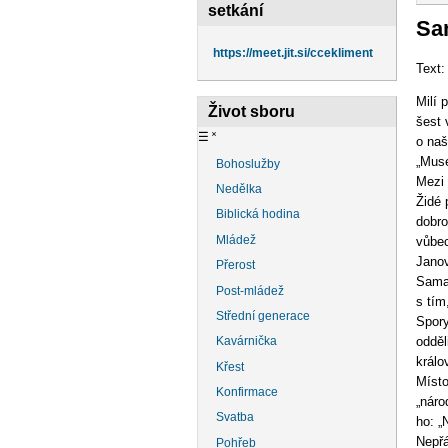
na
setkání
Sam
https://meet.jit.si/ccekliment
Text:
Milí 
Život sboru
šest 
☰
˟
o naš
„Muse
Bohoslužby
Mezi 
Nedělka
Židé 
Biblická hodina
dobro
Mládež
vůbec
Janov
Přerost
Samař
Post-mládež
s tím
Střední generace
Spory
odděl
Kavárnička
králo
Křest
Místo
Konfirmace
„náro
Svatba
ho: „
Nepřá
Pohřeb