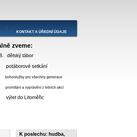
KONTAKT A ÚŘEDNÍ ÚDAJE
álně zveme:
8. dětský tábor
 potáborové setkání
bohoslužby pro všechny generace
ní a vyprávění z letních akcí
. výlet do Litoměřic
K poslechu: hudba,