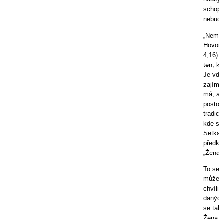
schop
nebud
„Nem
Hovor
4,16)
ten, 
Je vd
zajím
má, a
posto
tradi
kde s
Setká
předk
„Žena
To se
může 
chvíl
danýc
se ta
Žena 