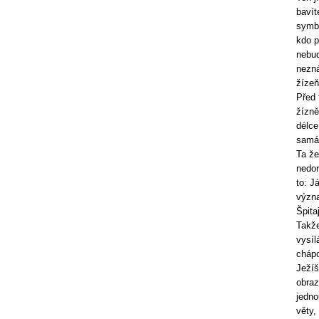
bavít
symbo
kdo p
nebud
nezná
žízeň
Před 
žízně
délce
samá 
Ta že
nedor
to: J
význa
Špita
Takže
vysíl
chápo
Ježíš
obraz
jedno
věty,