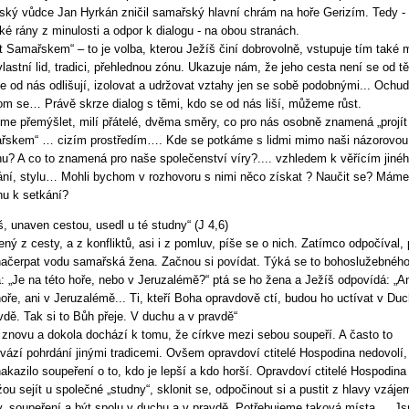
ský vůdce Jan Hyrkán zničil samařský hlavní chrám na hoře Gerizím. Tedy -
ké rány z minulosti a odpor k dialogu - na obou stranách.
ít Samařskem“ – to je volba, kterou Ježíš činí dobrovolně, vstupuje tím také
vlastní lid, tradici, přehlednou zónu. Ukazuje nám, že jeho cesta není se od t
e od nás odlišují, izolovat a udržovat vztahy jen se sobě podobnými... Ochudi
m se… Právě skrze dialog s těmi, kdo se od nás liší, můžeme růst.
e přemýšlet, milí přátelé, dvěma směry, co pro nás osobně znamená „projít
skem“ … cizím prostředím…. Kde se potkáme s lidmi mimo naši názorovou
nu? A co to znamená pro naše společenství víry?.... vzhledem k věřícím jiné
ní, stylu… Mohli bychom v rozhovoru s nimi něco získat ? Naučit se? Máme
u k setkání?
š, unaven cestou, usedl u té studny“ (J 4,6)
ný z cesty, a z konfliktů, asi i z pomluv, píše se o nich. Zatímco odpočíval, p
ačerpat vodu samařská žena. Začnou si povídat. Týká se to bohoslužebnéh
: „Je na této hoře, nebo v Jeruzalémě?“ ptá se ho žena a Ježíš odpovídá: „An
hoře, ani v Jeruzalémě... Ti, kteří Boha opravdově ctí, budou ho uctívat v Du
vdě. Tak si to Bůh přeje. V duchu a v pravdě“
 znovu a dokola dochází k tomu, že církve mezi sebou soupeří. A často to
vází pohrdání jinými tradicemi. Ovšem opravdoví ctitelé Hospodina nedovolí,
nakazilo soupeření o to, kdo je lepší a kdo horší. Opravdoví ctitelé Hospodina
ou sejít u společné „studny“, sklonit se, odpočinout si a pustit z hlavy vzáj
, soupeření a být spolu v duchu a v pravdě. Potřebujeme taková místa … J