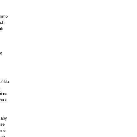
 mimo
ěch,
li
ho
řišla
o
i na
chu a
 aby
 se
emné
sme