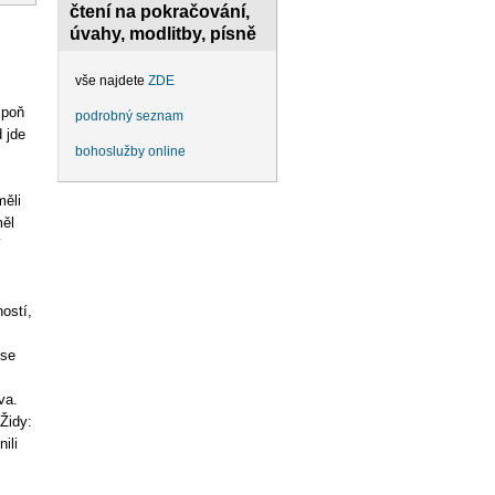
čtení na pokračování,
úvahy, modlitby, písně
vše najdete
ZDE
spoň
podrobný seznam
 jde
bohoslužby online
měli
měl
í
ostí,
 se
va.
 Židy:
ili