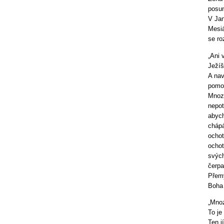
posun
V Jan
Mesiá
se ro
„Ani 
Ježíš
A nav
pomo
Mnozí
nepot
abych
chápá
ochot
ochot
svých
čerpa
Přemý
Boha 
„Mnoz
To je
Ten j