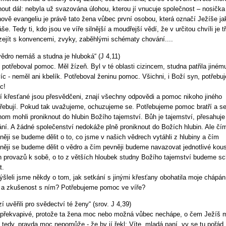
out dál: nebyla už svazována úlohou, kterou jí vnucuje společnost – nosička
ově evangeliu je právě tato žena vůbec první osobou, která označí Ježíše ja
še. Tedy ti, kdo jsou ve víře silnější a moudřejší vědí, že v určitou chvíli je t
zejít s konvencemi, zvyky, zaběhlými schématy chování....
vědro nemáš a studna je hluboká“ (J 4,11)
 potřeboval pomoc. Měl žízeň. Byl v té oblasti cizincem, studna patřila jinému
íc - neměl ani kbelík. Potřeboval ženinu pomoc. Všichni, i Boží syn, potřebu
c!
 křesťané jsou přesvědčeni, znají všechny odpovědi a pomoc nikoho jiného
řebují. Pokud tak uvažujeme, ochuzujeme se. Potřebujeme pomoc bratří a se
om mohli proniknout do hlubin Božího tajemství. Bůh je tajemství, přesahuje
ní. A žádné společenství nedokáže plně proniknout do Božích hlubin. Ale čí
něji se budeme dělit o to, co jsme v našich vědrech vytáhli z hlubiny a čím
něji se budeme dělit o vědro a čím pevněji budeme navazovat jednotlivé kou
 provazů k sobě, o to z větších hloubek studny Božího tajemství budeme sc
t.
šleli jsme někdy o tom, jak setkání s jinými křesťany obohatila moje chápán
a zkušenost s ním? Potřebujeme pomoc ve víře?
í uvěřili pro svědectví té ženy“ (srov. J 4,39)
 překvapivé, protože ta žena moc nebo možná vůbec nechápe, o čem Ježíš m
í tedy, pravda moc nepomůže - že by jí řekl: Víte, mladá paní, vy se tu pořád