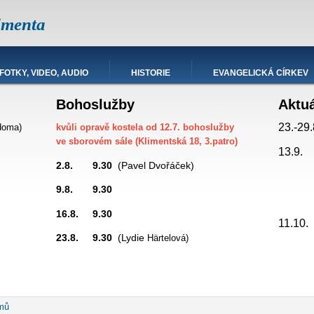
imenta
FOTKY, VIDEO, AUDIO
HISTORIE
EVANGELICKÁ CÍRKEV
Bohoslužby
Aktu
23.-29.
doma)
kvůli opravě kostela od 12.7. bohoslužby
ve sborovém sále (Klimentská 18, 3.patro)
13.9.
2.8. 9.30
(Pavel Dvořáček)
9.8. 9.30
promítá
16.8. 9.30
hesda
11.10
23.8. 9.30
(Lydie
Härtelová)
robečková
mů