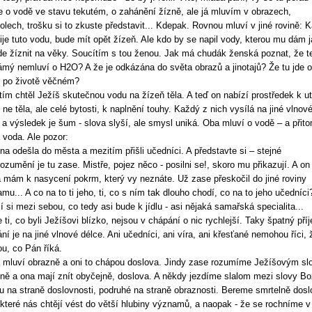
e o vodě ve stavu tekutém, o zahánění žízně, ale já mluvím v obrazech,
lech, trošku si to zkuste představit... Kdepak. Rovnou mluví v jiné rovině: 
ije tuto vodu, bude mít opět žízeň. Ale kdo by se napil vody, kterou mu dám j
e žíznit na věky. Soucítím s tou ženou. Jak má chudák ženská poznat, že t
mý nemluví o H2O? A že je odkázána do světa obrazů a jinotajů? Že tu jde o
 po životě věčném?
tím chtěl Ježíš skutečnou vodu na žízeň těla. A teď on nabízí prostředek k ut
 ne těla, ale celé bytosti, k naplnění touhy. Každý z nich vysílá na jiné vlnov
 a výsledek je šum - slova slyší, ale smysl uniká. Oba mluví o vodě – a přit
voda. Ale pozor:
na odešla do města a mezitím přišli učedníci. A představte si – stejné
ozumění je tu zase. Mistře, pojez něco - posilni se!, skoro mu přikazují. A on
á mám k nasycení pokrm, který vy neznáte. Už zase přeskočil do jiné roviny
mu... A co na to ti jeho, ti, co s ním tak dlouho chodí, co na to jeho učedníci
jí si mezi sebou, co tedy asi bude k jídlu - asi nějaká samařská specialita...
 ti, co byli Ježíšovi blízko, nejsou v chápání o nic rychlejší. Taky špatný příj
ání je na jiné vlnové délce. Ani učedníci, ani víra, ani křesťané nemohou říci, 
u, co Pán říká.
 mluví obrazně a oni to chápou doslova. Jindy zase rozumíme Ježíšovým s
ně a ona mají znít obyčejně, doslova. A někdy jezdíme slalom mezi slovy Bo
u na straně doslovnosti, podruhé na straně obraznosti. Bereme smrtelně dos
 které nás chtějí vést do větší hlubiny významů, a naopak - že se rochníme v