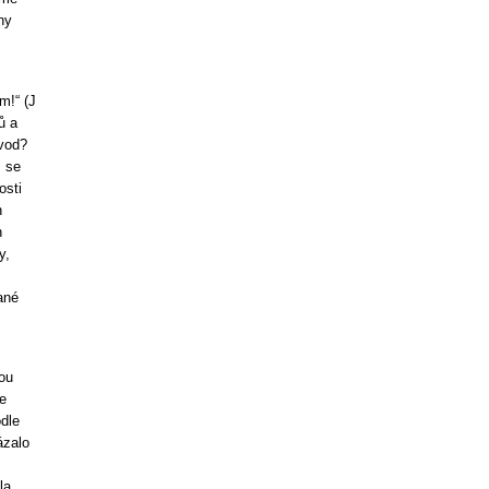
ny
m!“ (J
ů a
zvod?
 se
osti
n
h
y,
ané
ou
e
dle
ázalo
la