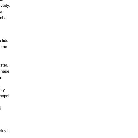
 vody.
ko
řeba
 lidu.
jeme
ster,
 naše
m
sky
hopni
í
luví.