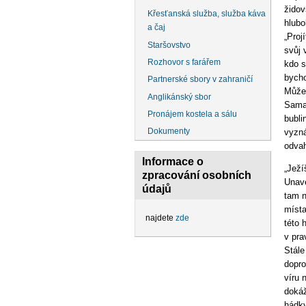
židov
Křesťanská služba, služba káva
hlubo
a čaj
„Proj
Staršovstvo
svůj 
Rozhovor s farářem
kdo s
bycho
Partnerské sbory v zahraničí
Můžem
Anglikánský sbor
Samař
Pronájem kostela a sálu
bubli
Dokumenty
vyzná
odvah
Informace o
„Ježí
zpracování osobních
Unave
údajů
tam n
místa
najdete
zde
této 
v pra
Stále
dopro
víru 
dokáž
hádky