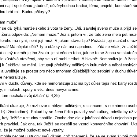
ni najít společnou „studnu“, důvěryhodnou tradici, téma, projekt, kde staré rá
ou hrát roli. Budou přikryty?
ám muže“
 se dál týká manželského života té ženy. „Jdi, zavolej svého muže a přijď se
. Žena odpovídá: „Nemám muže.“ Ježíš přitom ví, že tato žena měla pět muž
kterého má nyní, není její muž. V jakém stavu žije? Požádal její manžel o ro
ova? Má nějaké děti? Tyto otázky nás asi napadnou… Zdá se však, že Ježíš
á o jiný rozměr jejího života: je si vědom toho, jak se to se ženou ve skutečn
le zůstává otevřený, aby se s ní mohl setkat. A hlavně: Nemoralizuje. A ženi
j k Ježíšovi se mění. Ustupují překážky odlišných kulturních a náboženskýc
c a uvolňuje se prostor pro něco mnohem důležitějšího: setkání v duchu důvěr
e nemoralizuje.
ní v duchu důvěry, kde se nemoralizuje začíná být důležitější než karty rozd
y, minulostí, spory o věci dnes nevýznamné.
 tam nechala svůj džbán“ (J 4,28)
tkání ukazuje, že rozhovor s někým odlišným, s cizincem, s neznámou osob
být životodárný. Pokud by se žena řídila pravidly své kultury, odešla by už v
i, kdy Ježíše u studny spatřila. Onoho dne ale z jakéhosi důvodu nejednala po
h pravidel. Jak ona, tak Ježíš se rozešli se vzorci konvenčního chování. Uk
k, že je možné budovat nové vztahy.
mohla nechat u studny svůj džbán, což znamená, že se ve svém životě moh