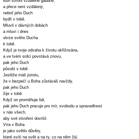
Bůh stvořil vzdálené galaxie,
a přece není vzdálený,
neboť jeho Duch
bydlí v tobě.
Mluvil v dávných dobách
a mluví i dnes
skrze svého Ducha
k tobě.
Když je tvoje odvaha k životu ukřižována,
a ve tvém srdci povstává znovu,
pak jeho Duch
působí v tobě.
Jestliže máš jistotu,
že v bezpečí u Boha zůstáváš navždy,
pak jeho Duch
žije v tobě.
Když on proměňuje lidi,
pak jeho Duch pracuje pro mír, svobodu a spravedlnost
v nás všech,
aby své stvoření dovršil.
Víra v Boha
je jako světlo důvěry,
které svítí na svět a na ty, co na něm žijí.