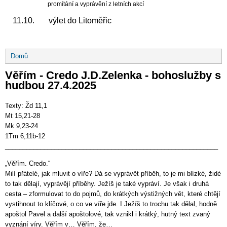
promítání a vyprávění z letních akcí
11.10. výlet do Litoměřic
Drobečková
Domů
navigace
Věřím - Credo J.D.Zelenka - bohoslužby s
hudbou 27.4.2025
Texty: Žd 11,1
Mt 15,21-28
Mk 9,23-24
1Tm 6,11b-12
____________________________________________________________
„Věřím. Credo.“
Milí přátelé, jak mluvit o víře? Dá se vyprávět příběh, to je mi blízké, židé
to tak dělají, vyprávějí příběhy. Ježíš je také vypráví. Je však i druhá
cesta – zformulovat to do pojmů, do krátkých výstižných vět, které chtějí
vystihnout to klíčové, o co ve víře jde. I Ježíš to trochu tak dělal, hodně
apoštol Pavel a další apoštolové, tak vznikl i krátký, hutný text zvaný
vyznání víry. Věřím v… Věřím, že…