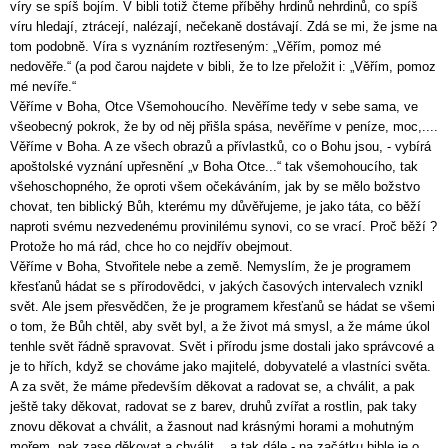
víry se spíš bojím. V bibli totiž čteme příběhy hrdinů nehrdinů, co spíš
víru hledají, ztrácejí, nalézají, nečekaně dostávají. Zdá se mi, že jsme na
tom podobně. Víra s vyznáním roztřeseným: „Věřím, pomoz mé
nedověře.“ (a pod čarou najdete v bibli, že to lze přeložit i: „Věřím, pomoz
mé nevíře.“
Věříme v Boha, Otce Všemohoucího. Nevěříme tedy v sebe sama, ve
všeobecný pokrok, že by od něj přišla spása, nevěříme v peníze, moc,....
Věříme v Boha. A ze všech obrazů a přívlastků, co o Bohu jsou, - vybírá
apoštolské vyznání upřesnění „v Boha Otce...“ tak všemohoucího, tak
všehoschopného, že oproti všem očekáváním, jak by se mělo božstvo
chovat, ten biblický Bůh, kterému my důvěřujeme, je jako táta, co běží
naproti svému nezvedenému provinilému synovi, co se vrací. Proč běží ?
Protože ho má rád, chce ho co nejdřív obejmout.
Věříme v Boha, Stvořitele nebe a země. Nemyslím, že je programem
křesťanů hádat se s přírodovědci, v jakých časových intervalech vznikl
svět. Ale jsem přesvědčen, že je programem křesťanů se hádat se všemi
o tom, že Bůh chtěl, aby svět byl, a že život má smysl, a že máme úkol
tenhle svět řádně spravovat. Svět i přírodu jsme dostali jako správcové a
je to hřích, když se chováme jako majitelé, dobyvatelé a vlastníci světa.
A za svět, že máme především děkovat a radovat se, a chválit, a pak
ještě taky děkovat, radovat se z barev, druhů zvířat a rostlin, pak taky
znovu děkovat a chválit, a žasnout nad krásnými horami a mohutným
mořem, pak zase děkovat a chválit... a tak dále - na začátku bible je o