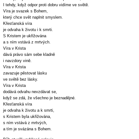
I tehdy, když odpor proti dobru vidíme ve světě.
Víra je svazek s Bohem,
který chce svět naplnit smyslem.
Křesťanská víra
je odvaha k životu i k smrti.
S Kristem je ukřižována
a s ním vstává z mrtvých.
Víra v Krista
dává právo sám sebe kladně
i navzdory vině.
Víra v Krista
zavazuje pěstovat lásku
ve světě bez lásky.
Víra v Krista
dodává odvahu nevzdávat se,
když se zdá, že všechno je beznadějné.
Křesťanská víra
je odvaha k životu a k smrti,
s Kristem byla ukřižována,
s ním vstává z mrtvých,
a tím je svázána s Bohem.