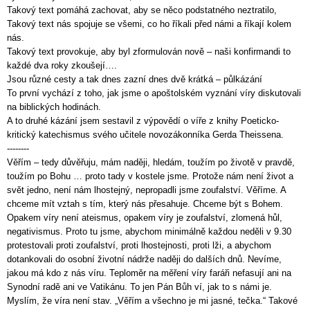
Takový text pomáhá zachovat, aby se něco podstatného neztratilo,
Takový text nás spojuje se všemi, co ho říkali před námi a říkají kolem
nás.
Takový text provokuje, aby byl zformulován nově – naši konfirmandi to
každé dva roky zkoušejí….
Jsou různé cesty a tak dnes zazní dnes dvě krátká – půlkázání
To první vychází z toho, jak jsme o apoštolském vyznání víry diskutovali
na biblických hodinách.
A to druhé kázání jsem sestavil z výpovědí o víře z knihy Poeticko-
kritický katechismus svého učitele novozákonníka Gerda Theissena.
--------
Věřím – tedy důvěřuju, mám naději, hledám, toužím po životě v pravdě,
toužím po Bohu … proto tady v kostele jsme. Protože nám není život a
svět jedno, není nám lhostejný, nepropadli jsme zoufalství. Věříme. A
chceme mít vztah s tím, který nás přesahuje. Chceme být s Bohem.
Opakem víry není ateismus, opakem víry je zoufalství, zlomená hůl,
negativismus. Proto tu jsme, abychom minimálně každou neděli v 9.30
protestovali proti zoufalství, proti lhostejnosti, proti lži, a abychom
dotankovali do osobní životní nádrže naději do dalších dnů. Nevíme,
jakou má kdo z nás víru. Teploměr na měření víry faráři nefasují ani na
Synodní radě ani ve Vatikánu. To jen Pán Bůh ví, jak to s námi je.
Myslím, že víra není stav. „Věřím a všechno je mi jasné, tečka.“ Takové