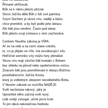
Římané ukřižovali,
Bůh se k němu přesto přiznal.
Skrze Ježíše dělá Bůh z lidí své partnery.
Svým Duchem je skrze víru, naději a lásku
chce proměnit, a by byli podle jeho obrazu.
Ale lidé jsou nevěrní. Často pod obraz.
Bůh přesto svoji smlouvu s nimi zachovává.
Centrem Nového zákona je VÍRA:
Ať se na nebi a na zemi stane cokoliv,
to, co je přijato ve víře, má osvobozující sílu.
Hořčičné semínko víry může hory přenášet.
Skrze víru mají všichni lidé kontakt s Bohem
bez ohledu na původ nebo společenskou vrstvu.
Ztracení lidé jsou proměňováni k obrazu Božímu
prostřednictvím Ježíše Krista,
který je viditelným obrazem neviditelného Boha.
V Novém zákoně se rozšířila NADĚJE:
Svět nezůstane takový, jaký je.
Uprostřed něho začíná svět nový.
Lidé smějí vstoupit, učinit první krok.
To jim dává nekonečnou hodnotu