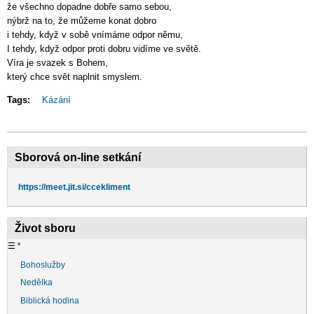
že všechno dopadne dobře samo sebou,
nýbrž na to, že můžeme konat dobro
i tehdy, když v sobě vnímáme odpor němu,
I tehdy, když odpor proti dobru vidíme ve světě.
Víra je svazek s Bohem,
který chce svět naplnit smyslem.
Tags:
Kázání
Sborová on-line setkání
https://meet.jit.si/ccekliment
Život sboru
☰
˟
Bohoslužby
Nedělka
Biblická hodina