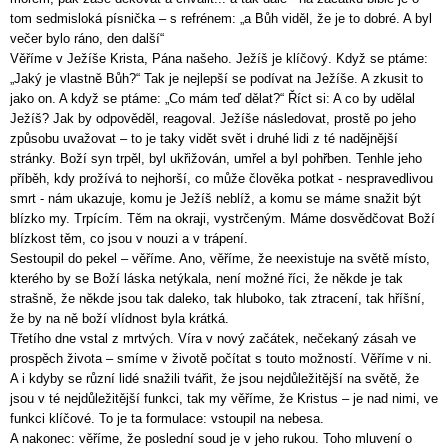
tom sedmisloká písnička – s refrénem: „a Bůh viděl, že je to dobré. A byl
večer bylo ráno, den další“
Věříme v Ježíše Krista, Pána našeho. Ježíš je klíčový. Když se ptáme:
„Jaký je vlastně Bůh?“ Tak je nejlepší se podívat na Ježíše. A zkusit to
jako on. A když se ptáme: „Co mám teď dělat?“ Říct si: A co by udělal
Ježíš? Jak by odpověděl, reagoval. Ježíše následovat, prostě po jeho
způsobu uvažovat – to je taky vidět svět i druhé lidi z té nadějnější
stránky. Boží syn trpěl, byl ukřižován, umřel a byl pohřben. Tenhle jeho
příběh, kdy prožívá to nejhorší, co může člověka potkat - nespravedlivou
smrt - nám ukazuje, komu je Ježíš neblíž, a komu se máme snažit být
blízko my. Trpícím. Těm na okraji, vystrčeným. Máme dosvědčovat Boží
blízkost těm, co jsou v nouzi a v trápení.
Sestoupil do pekel – věříme. Ano, věříme, že neexistuje na světě místo,
kterého by se Boží láska netýkala, není možné říci, že někde je tak
strašně, že někde jsou tak daleko, tak hluboko, tak ztracení, tak hříšní,
že by na ně boží vlídnost byla krátká.
Třetího dne vstal z mrtvých. Víra v nový začátek, nečekaný zásah ve
prospěch života – smíme v životě počítat s touto možností. Věříme v ni.
A i kdyby se různí lidé snažili tvářit, že jsou nejdůležitější na světě, že
jsou v té nejdůležitější funkci, tak my věříme, že Kristus – je nad nimi, ve
funkci klíčové. To je ta formulace: vstoupil na nebesa.
A nakonec: věříme, že poslední soud je v jeho rukou. Toho mluvení o