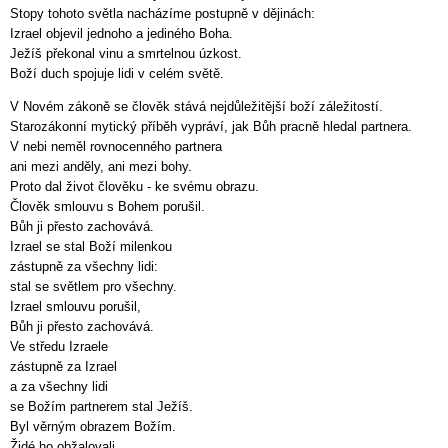
Stopy tohoto světla nacházíme postupně v dějinách:
Izrael objevil jednoho a jediného Boha.
Ježíš překonal vinu a smrtelnou úzkost.
Boží duch spojuje lidi v celém světě.
V Novém zákoně se člověk stává nejdůležitější boží záležitostí.
Starozákonní mytický příběh vypráví, jak Bůh pracně hledal partnera.
V nebi neměl rovnocenného partnera
ani mezi anděly, ani mezi bohy.
Proto dal život člověku - ke svému obrazu.
Člověk smlouvu s Bohem porušil.
Bůh ji přesto zachovává.
Izrael se stal Boží milenkou
zástupně za všechny lidi:
stal se světlem pro všechny.
Izrael smlouvu porušil,
Bůh ji přesto zachovává.
Ve středu Izraele
zástupně za Izrael
a za všechny lidi
se Božím partnerem stal Ježíš.
Byl věrným obrazem Božím.
Židé ho obžalovali,