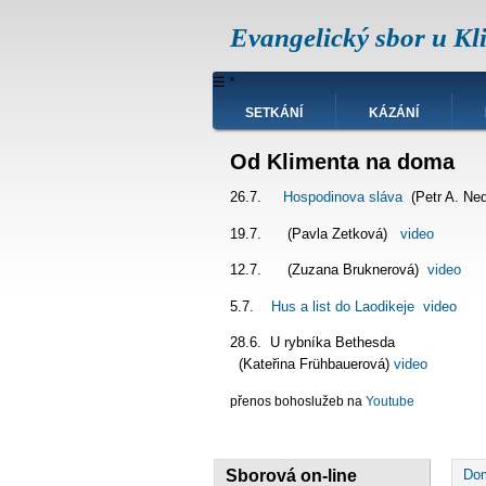
Přejít
Evangelický sbor u Kl
k
hlavnímu
obsahu
Hlavní
☰
˟
navigace
SETKÁNÍ
KÁZÁNÍ
Od Klimenta na doma
26.7.
Hospodinova sláva
(Petr A. Ne
19.7. (Pavla Zetková)
video
12.7. (Zuzana Bruknerová)
video
5.7.
Hus a list do Laodikeje
video
28.6. U rybníka Bet
(Kateřina Frühbauerová)
video
přenos bohoslužeb na
Youtube
D
Sborová on-line
Do