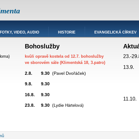
imenta
FOTKY, VIDEO, AUDIO
HISTORIE
EVANGELICKÁ CÍRKEV
Bohoslužby
Aktu
23.-29.
doma)
kvůli opravě kostela od 12.7. bohoslužby
ve sborovém sále (Klimentská 18, 3.patro)
13.9.
2.8. 9.30
(Pavel Dvořáček)
9.8. 9.30
promítá
16.8. 9.30
hesda
11.10
23.8. 9.30
(Lydie
Härtelová)
robečková
mů