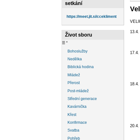
na
setkání
Ve
https://meet.jit.si/ccekliment
VEL
13.4
Život sboru
9.30
☰
˟
Bohoslužby
17.4.
Nedělka
18.0
Biblická hodina
přih
Mládež
Přerost
18.4.
Post-mládež
9.30
Střední generace
18.0
Kavárnička
Křest
se s
Konfirmace
20.4.
Svatba
9.30
Pohřeb