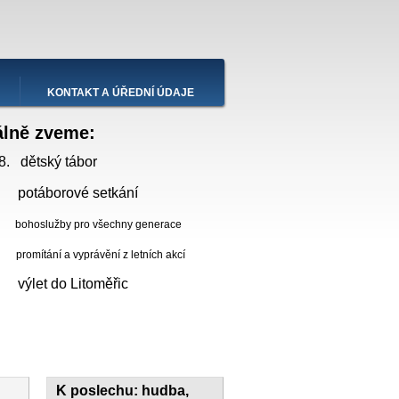
KONTAKT A ÚŘEDNÍ ÚDAJE
álně zveme:
8. dětský tábor
 potáborové setkání
bohoslužby pro všechny generace
ní a vyprávění z letních akcí
. výlet do Litoměřic
K poslechu: hudba,