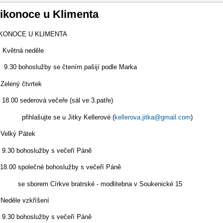
vigace
likonoce u Klimenta
IKONOCE U KLIMENTA
. Květná neděle
 bohoslužby se čtením pašijí podle Marka
 Zelený čtvrtek
0 sederová večeře (sál ve 3.patře)
lašujte se u Jitky Kellerové (
kellerova.jitka@gmail.com
)
 Velký Pátek
 bohoslužby s večeří Páně
0 společné bohoslužby s večeří Páně
borem Církve bratrské - modlitebna v Soukenické 15
 Neděle vzkříšení
 bohoslužby s večeří Páně