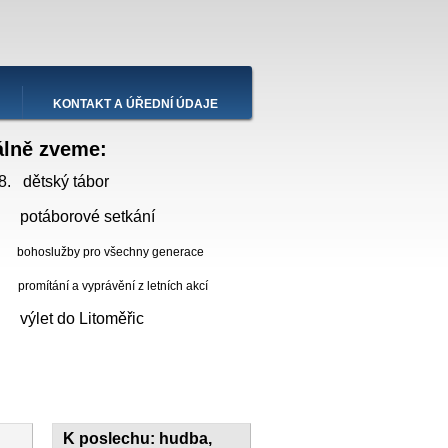
KONTAKT A ÚŘEDNÍ ÚDAJE
álně zveme:
8. dětský tábor
 potáborové setkání
bohoslužby pro všechny generace
ní a vyprávění z letních akcí
. výlet do Litoměřic
K poslechu: hudba,