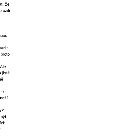
t, že
rožili
ůbec
vrdit
 proto
 Ale
 jistě
ně
etr
 naší
e?“
 být
ci:
ý