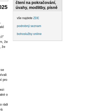
čtení na pokračování,
025
úvahy, modlitby, písně
vše najdete
ZDE
,
podrobný seznam
ekl
bohoslužby online
í!“
ím, že
, že
 se
ívali
í pro
ezi
také o
o rádi
vá