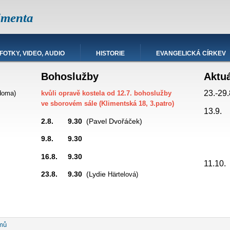
imenta
FOTKY, VIDEO, AUDIO
HISTORIE
EVANGELICKÁ CÍRKEV
Bohoslužby
Aktu
23.-29.
doma)
kvůli opravě kostela od 12.7. bohoslužby
ve sborovém sále (Klimentská 18, 3.patro)
13.9.
2.8. 9.30
(Pavel Dvořáček)
9.8. 9.30
promítá
16.8. 9.30
hesda
11.10
23.8. 9.30
(Lydie
Härtelová)
robečková
mů