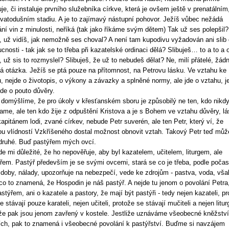
uje, či instaluje prvního služebníka církve, která je ovšem ještě v prenatálním,
vatodušním stadiu. A je to zajímavý nástupní pohovor. Ježíš vůbec nežádá
ní vin z minulosti, neříká (tak jako říkáme svým dětem) Tak už ses polepšil?
, už vidíš, jak nemožně ses choval? A není tam kupodivu vyžadován ani slib
cnosti - tak jak se to třeba při kazatelské ordinaci dělá? Slibuješ… to a to a 
, už sis to rozmyslel? Slibuješ, že už to nebudeš dělat? Ne, milí přátelé, žád
á otázka. Ježíš se ptá pouze na přítomnost, na Petrovu lásku. Ve vztahu ke
u, nejde o životopis, o výkony a závazky a splněné normy, ale jde o vztahu, j
 jde o pouto důvěry.
domýšlíme, že pro úkoly v křesťanském sboru je způsobilý ne ten, kdo nikd
ame, ale ten kdo žije z odpuštění Kristova a je s Bohem ve vztahu důvěry, lá
apitánem lodi, zvané církev, nebude Petr suverén, ale ten Petr, který ví, že
u vlídností Vzkříšeného dostal možnost obnovit vztah. Takový Petr teď můž
druhé. Buď pastýřem mých ovcí.
jde mi důležité, že ho nepověřuje, aby byl kazatelem, učitelem, liturgem, ale
řem. Pastýř především je se svými ovcemi, stará se co je třeba, podle počas
 doby, nálady, upozorňuje na nebezpečí, vede ke zdrojům - pastva, voda, vša
 co to znamená, že Hospodin je náš pastýř. A nejde tu jenom o povolání Petra
astýřem, ani o kazatele a pastory, že mají být pastýři - tedy nejen kazateli, p
e stávají pouze karateli, nejen učiteli, protože se stávají mučiteli a nejen litur
že pak jsou jenom zavřený v kostele. Jestliže uznáváme všeobecné kněžství
ích, pak to znamená i všeobecné povolání k pastýřství. Buďme si navzájem