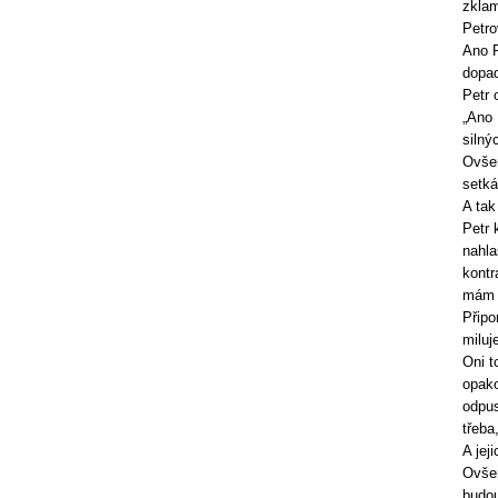
zklam
Petro
Ano P
dopad
Petr 
„Ano 
silný
Ovšem
setká
A tak
Petr 
nahla
kontr
mám t
Připo
miluj
Oni t
opako
odpus
třeba
A jej
Ovšem
budou