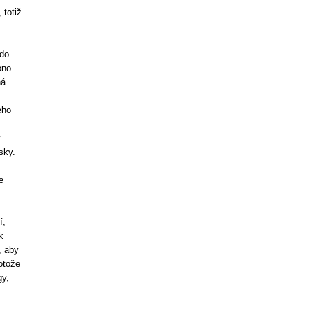
 totiž
 do
ono.
ná
eho
y
sky.
e
í,
k
, aby
rotože
gy,