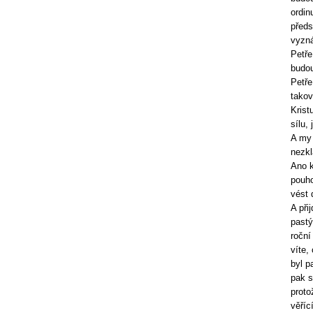
ordin
předs
vyzná
Petře
budou
Petře
takov
Krist
sílu,
A my 
nezkl
Ano k
pouho
vést 
A při
pastý
roční
víte,
byl p
pak s
proto
věříc