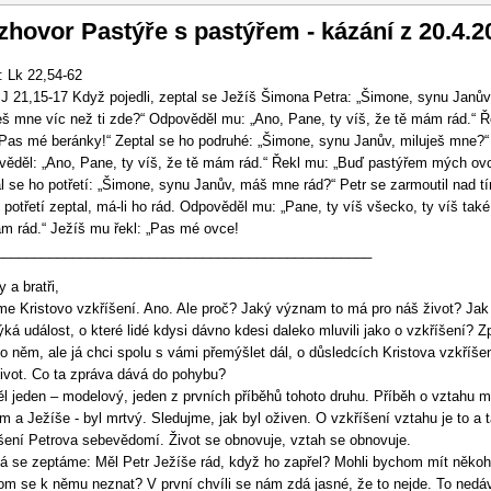
vigace
hovor Pastýře s pastýřem - kázání z 20.4.2
: Lk 22,54-62
 J 21,15-17 Když pojedli, zeptal se Ježíš Šimona Petra: „Šimone, synu Janův
eš mne víc než ti zde?“ Odpověděl mu: „Ano, Pane, ty víš, že tě mám rád.“ Ř
Pas mé beránky!“ Zeptal se ho podruhé: „Šimone, synu Janův, miluješ mne?“
ěděl: „Ano, Pane, ty víš, že tě mám rád.“ Řekl mu: „Buď pastýřem mých ovc
l se ho potřetí: „Šimone, synu Janův, máš mne rád?“ Petr se zarmoutil nad t
 potřetí zeptal, má-li ho rád. Odpověděl mu: „Pane, ty víš všecko, ty víš také
m rád.“ Ježíš mu řekl: „Pas mé ovce!
_________________________________________________
 a bratři,
me Kristovo vzkříšení. Ano. Ale proč? Jaký význam to má pro náš život? Jak
ýká událost, o které lidé kdysi dávno kdesi daleko mluvili jako o vzkříšení? Zp
o něm, ale já chci spolu s vámi přemýšlet dál, o důsledcích Kristova vzkříšen
ivot. Co ta zpráva dává do pohybu?
l jeden – modelový, jeden z prvních příběhů tohoto druhu. Příběh o vztahu m
m a Ježíše - byl mrtvý. Sledujme, jak byl oživen. O vzkříšení vztahu je to a 
šení Petrova sebevědomí. Život se obnovuje, vztah se obnovuje.
 se zeptáme: Měl Petr Ježíše rád, když ho zapřel? Mohli bychom mít někoh
tom se k němu neznat? V první chvíli se nám zdá jasné, že to nejde. To nedá