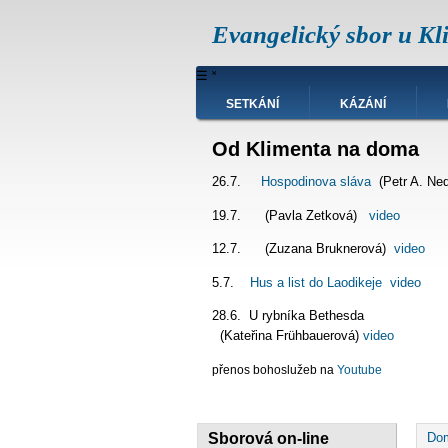
Přejít
Evangelický sbor u Kl
k
hlavnímu
obsahu
Hlavní
☰
˟
navigace
SETKÁNÍ
KÁZÁNÍ
Od Klimenta na doma
26.7.
Hospodinova sláva
(Petr A. Ne
19.7. (Pavla Zetková)
video
12.7. (Zuzana Bruknerová)
video
5.7.
Hus a list do Laodikeje
video
28.6. U rybníka Bet
(Kateřina Frühbauerová)
video
přenos bohoslužeb na
Youtube
D
Sborová on-line
Do