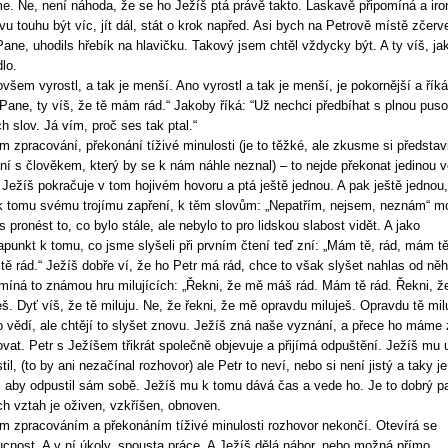
e. Ne, není náhoda, že se ho Ježíš ptá právě takto. Laskavě připomíná a iro
vu touhu být víc, jít dál, stát o krok napřed. Asi bych na Petrově místě zčerv
ane, uhodils hřebík na hlavičku. Takový jsem chtěl vždycky být. A ty víš, jak
lo.
ovšem vyrostl, a tak je menší. Ano vyrostl a tak je menší, je pokornější a říká
Pane, ty víš, že tě mám rád.“ Jakoby říká: “Už nechci předbíhat s plnou pus
ch slov. Já vím, proč ses tak ptal.“
 zpracování, překonání tíživé minulosti (je to těžké, ale zkusme si představi
ní s člověkem, který by se k nám náhle neznal) – to nejde překonat jedinou v
 Ježíš pokračuje v tom hojivém hovoru a ptá ještě jednou. A pak ještě jednou
k tomu svému trojímu zapření, k těm slovům: „Nepatřím, nejsem, neznám“ m
s pronést to, co bylo stále, ale nebylo to pro lidskou slabost vidět. A jako
apunkt k tomu, co jsme slyšeli při prvním čtení teď zní: „Mám tě, rád, mám tě
ě rád.“ Ježíš dobře ví, že ho Petr má rád, chce to však slyšet nahlas od něh
míná to známou hru milujících: „Řekni, že mě máš rád. Mám tě rád. Řekni, 
eš. Dyť víš, že tě miluju. Ne, že řekni, že mě opravdu miluješ. Opravdu tě milu
o vědí, ale chtějí to slyšet znovu. Ježíš zná naše vyznání, a přece ho máme
vat. Petr s Ježíšem třikrát společně objevuje a přijímá odpuštění. Ježíš mu 
til, (to by ani nezačínal rozhovor) ale Petr to neví, nebo si není jistý a taky je
, aby odpustil sám sobě. Ježíš mu k tomu dává čas a vede ho. Je to dobrý pa
ich vztah je oživen, vzkříšen, obnoven.
 zpracováním a překonáním tíživé minulosti rozhovor nekončí. Otevírá se
cnost. A v ní úkoly, spousta práce. A Ježíš dělá nábor, nebo možná přímo