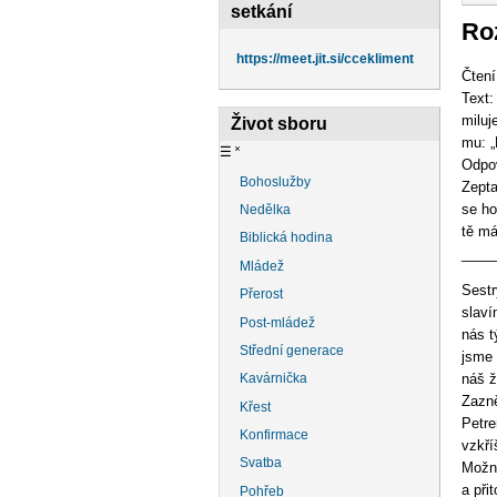
na
setkání
Roz
https://meet.jit.si/ccekliment
Čtení
Text:
miluj
Život sboru
mu: „
☰
˟
Odpov
Bohoslužby
Zepta
se ho
Nedělka
tě má
Biblická hodina
____
Mládež
Sestry
Přerost
slaví
Post-mládež
nás t
Střední generace
jsme 
náš ž
Kavárnička
Zazně
Křest
Petre
Konfirmace
vzkří
Svatba
Možná
a při
Pohřeb