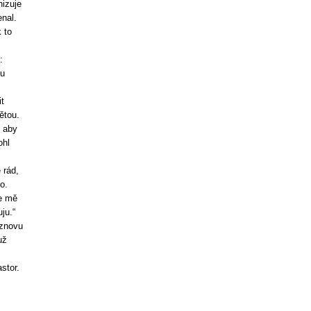
nizuje
enal.
 to
:
ou
t
ětou.
, aby
ohl
 rád,
o.
že mě
ju.“
 znovu
už
stor.