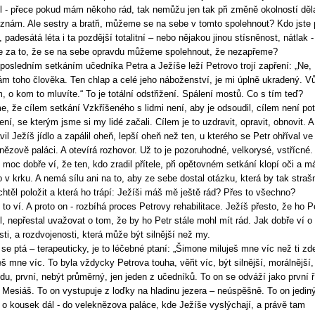
 - přece pokud mám někoho rád, tak nemůžu jen tak při změně okolností děla
znám. Ale sestry a bratři, můžeme se na sebe v tomto spolehnout? Kdo jste p
, padesátá léta i ta pozdější totalitní – nebo nějakou jinou stísněnost, nátlak -
za to, že se na sebe opravdu můžeme spolehnout, že nezapřeme?
posledním setkáním učedníka Petra a Ježíše leží Petrovo trojí zapření: „Ne,
m toho člověka. Ten chlap a celé jeho náboženství, je mi úplně ukradený. V
, o kom to mluvíte.“ To je totální odstřižení. Spálení mostů. Co s tím teď?
e, že cílem setkání Vzkříšeného s lidmi není, aby je odsoudil, cílem není pot
ení, se kterým jsme si my lidé začali. Cílem je to uzdravit, opravit, obnovit. A
avil Ježíš jídlo a zapálil oheň, lepší oheň než ten, u kterého se Petr ohříval ve
nězově paláci. A otevírá rozhovor. Už to je pozoruhodné, velkorysé, vstřícné.
 moc dobře ví, že ten, kdo zradil přítele, při opětovném setkání klopí oči a má
 v krku. A nemá sílu ani na to, aby ze sebe dostal otázku, která by tak straš
htěl položit a která ho trápí: Ježíši máš mě ještě rád? Přes to všechno?
 to ví. A proto on - rozbíhá proces Petrovy rehabilitace. Ježíš přesto, že ho P
l, nepřestal uvažovat o tom, že by ho Petr stále mohl mít rád. Jak dobře ví o
sti, a rozdvojenosti, která může být silnější než my.
 se ptá – terapeuticky, je to léčebné ptaní: „Šimone miluješ mne víc než ti zd
eš mne víc. To byla vždycky Petrova touha, věřit víc, být silnější, morálnější,
du, první, nebýt průměrný, jen jeden z učedníků. To on se odváží jako první ří
i Mesiáš. To on vystupuje z loďky na hladinu jezera – neúspěšně. To on jedin
 o kousek dál - do veleknězova paláce, kde Ježíše vyslýchají, a právě tam