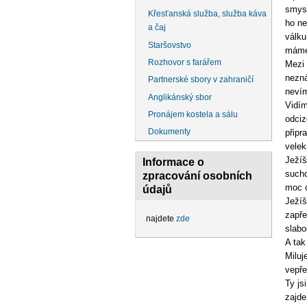
smysl
Křesťanská služba, služba káva
ho ne
a čaj
válku
Staršovstvo
máme 
Rozhovor s farářem
Mezi 
nezná
Partnerské sbory v zahraničí
nevím
Anglikánský sbor
Vidím
Pronájem kostela a sálu
odciz
Dokumenty
připr
velek
Ježíš
Informace o
sucho
zpracování osobních
moc c
údajů
Ježíš
zapře
najdete
zde
slabo
A tak
Miluj
vepře
Ty js
zajde