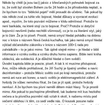
Někdo by chtěl (a jsou tací) jaksic z křesťanských pohnutek bojovat za
to, že svět byl stvořen Bohem za 6x 24 hodin a že přírodověda neplatí, a
že bychom to tzv. “biblické pojetí“ měli prosadit do učebnic. Tak pokud by
nás někdo zval za tuhle věc bojovat, hledat důkazy a vyvracet evoluci
apod., myslím, že toto pozvání můžeme v klidu odmítnout. Protože to
není barikáda, na které stojí za to bojovat. Proč? Protože si dotyční
bojovníci nevšimli (nebo nechtěli všimnout), co je to za literární styl, jaký
je to žánr. Že je to píseň. Prostě, nemá smysl hledat pohádku na dobrou
noc v knize s názvem Nová česká kuchařka, tak jako nemá smysl hledat
výklad občanského zákoníku v knize s názvem 100+1 rada pro
zahrádkáře – to je jaksi mimo. Tak úplně stejně mimo – je hledat v bibli
informace o vzniku světa a vzniku druhu homo sapiens. Bible není kniha
vědecká, ale svědecká. A je důležité hledat o čem svědčí.
Úvodní kapitola bible je poezie, píseň. A tak k ní musíme přistupovat.
Ano, může někdo prohlašovat, že Jiří Suchý je špatný umělec a navíc
dezinformátor – protože Měsíc světlo své po kraji nerozlévá, protože
nemá ani ruce ani konev, a navíc světlo je elektromagnetické záření. A
hvězdy že vůbec nemohou říkat, že čas je jít spát, protože hvězdy
nemluví. A že bychom tou písní neměli dětem mást hlavy. To je prostě
mimo. Ale pokud to pochopíme přiměřeně, tak budeme mít kus hezkého
večera a ta písnička pozmění náš vztah k okolí, k našemu místu pod
večerní oblohou i k těm, co sedí vedle nás. O kousek posune naše