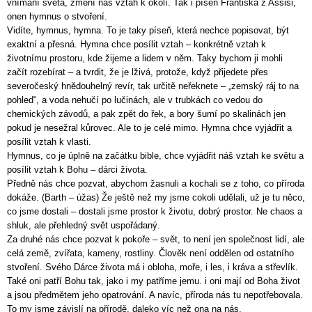
vnímání světa, změní náš vztah k okolí. Tak i píseň Františka z Assisi,
onen hymnus o stvoření.
Vidíte, hymnus, hymna. To je taky píseň, která nechce popisovat, být
exaktní a přesná. Hymna chce posílit vztah – konkrétně vztah k
životnímu prostoru, kde žijeme a lidem v něm. Taky bychom ji mohli
začít rozebírat – a tvrdit, že je lživá, protože, když přijedete přes
severočeský hnědouhelný revír, tak určitě neřeknete – „zemský ráj to na
pohled“, a voda nehučí po lučinách, ale v trubkách co vedou do
chemických závodů, a pak zpět do řek, a bory šumí po skalinách jen
pokud je nesežral kůrovec. Ale to je celé mimo. Hymna chce vyjádřit a
posílit vztah k vlasti.
Hymnus, co je úplně na začátku bible, chce vyjádřit náš vztah ke světu a
posílit vztah k Bohu – dárci života.
Předně nás chce pozvat, abychom žasnuli a kochali se z toho, co příroda
dokáže. (Barth – úžas) Že ještě než my jsme cokoli udělali, už je tu něco,
co jsme dostali – dostali jsme prostor k životu, dobrý prostor. Ne chaos a
shluk, ale přehledný svět uspořádaný.
Za druhé nás chce pozvat k pokoře – svět, to není jen společnost lidí, ale
celá země, zvířata, kameny, rostliny. Člověk není oddělen od ostatního
stvoření. Svého Dárce života má i obloha, moře, i les, i kráva a střevlík.
Také oni patří Bohu tak, jako i my patříme jemu. i oni mají od Boha život
a jsou předmětem jeho opatrování. A navíc, příroda nás tu nepotřebovala.
To my jsme závislí na přírodě, daleko víc než ona na nás.