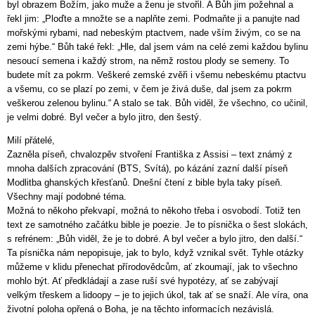
byl obrazem Božím, jako muže a ženu je stvořil. A Bůh jim požehnal a
řekl jim: „Ploďte a množte se a naplňte zemi. Podmaňte ji a panujte nad
mořskými rybami, nad nebeským ptactvem, nade vším živým, co se na
zemi hýbe.“ Bůh také řekl: „Hle, dal jsem vám na celé zemi každou bylinu
nesoucí semena i každý strom, na němž rostou plody se semeny. To
budete mít za pokrm. Veškeré zemské zvěři i všemu nebeskému ptactvu
a všemu, co se plazí po zemi, v čem je živá duše, dal jsem za pokrm
veškerou zelenou bylinu.“ A stalo se tak. Bůh viděl, že všechno, co učinil,
je velmi dobré. Byl večer a bylo jitro, den šestý.
Milí přátelé,
Zazněla píseň, chvalozpěv stvoření Františka z Assisi – text známý z
mnoha dalších zpracování (BTS, Svítá), po kázání zazní další píseň
Modlitba ghanských křesťanů. Dnešní čtení z bible byla taky píseň.
Všechny mají podobné téma.
Možná to někoho překvapí, možná to někoho třeba i osvobodí. Totiž ten
text ze samotného začátku bible je poezie. Je to písnička o šest slokách,
s refrénem: „Bůh viděl, že je to dobré. A byl večer a bylo jitro, den další.“
Ta písnička nám nepopisuje, jak to bylo, když vznikal svět. Tyhle otázky
můžeme v klidu přenechat přírodovědcům, ať zkoumají, jak to všechno
mohlo být. Ať předkládají a zase ruší své hypotézy, ať se zabývají
velkým třeskem a lidoopy – je to jejich úkol, tak ať se snaží. Ale víra, ona
životní poloha opřená o Boha, je na těchto informacích nezávislá.