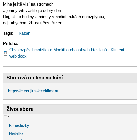
Mlha ještě visí na stromech
a jemný vítr zaslibuje dobrý den.
Dej, ať se hodiny a minuty v našich rukách nerozplynou,
dej, abychom žili tvůj čas. Amen
Tags:
Kázání
Příloha
Chvalozpěv Františka a Modlitba ghanských křesťanů - Kliment -
web.docx
Sborová on-line setkání
https://meet.jit.si/ccekliment
Život sboru
☰
˟
Bohoslužby
Nedělka