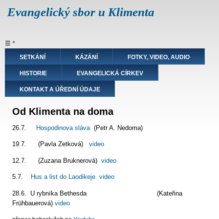
Přejít
Evangelický sbor u Klimenta
k
hlavnímu
obsahu
Hlavní
☰
˟
navigace
SETKÁNÍ
KÁZÁNÍ
FOTKY, VIDEO, AUDIO
HISTORIE
EVANGELICKÁ CÍRKEV
KONTAKT A ÚŘEDNÍ ÚDAJE
Od Klimenta na doma
26.7.
Hospodinova sláva
(Petr A. Nedoma)
19.7. (Pavla Zetková)
video
12.7. (Zuzana Bruknerová)
video
5.7.
Hus a list do Laodikeje
video
28.6. U rybníka Bethesda (Kateřina
Frühbauerová)
video