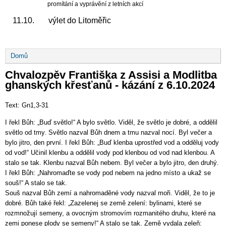
promítání a vyprávění z letních akcí
11.10. výlet do Litoměřic
Drobečková
Domů
navigace
Chvalozpěv Františka z Assisi a Modlitba
ghanských křesťanů - kázání z 6.10.2024
Text: Gn1,3-31
I řekl Bůh: „Buď světlo!“ A bylo světlo. Viděl, že světlo je dobré, a oddělil
světlo od tmy. Světlo nazval Bůh dnem a tmu nazval nocí. Byl večer a
bylo jitro, den první. I řekl Bůh: „Buď klenba uprostřed vod a odděluj vody
od vod!“ Učinil klenbu a oddělil vody pod klenbou od vod nad klenbou. A
stalo se tak. Klenbu nazval Bůh nebem. Byl večer a bylo jitro, den druhý.
I řekl Bůh: „Nahromaďte se vody pod nebem na jedno místo a ukaž se
souš!“ A stalo se tak.
Souš nazval Bůh zemí a nahromaděné vody nazval moři. Viděl, že to je
dobré. Bůh také řekl: „Zazelenej se země zelení: bylinami, které se
rozmnožují semeny, a ovocným stromovím rozmanitého druhu, které na
zemi ponese plody se semeny!“ A stalo se tak. Země vydala zeleň: