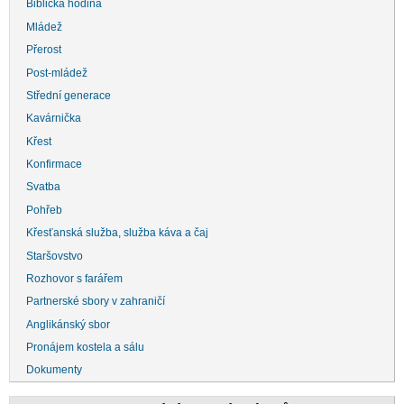
Biblická hodina
Mládež
Přerost
Post-mládež
Střední generace
Kavárnička
Křest
Konfirmace
Svatba
Pohřeb
Křesťanská služba, služba káva a čaj
Staršovstvo
Rozhovor s farářem
Partnerské sbory v zahraničí
Anglikánský sbor
Pronájem kostela a sálu
Dokumenty