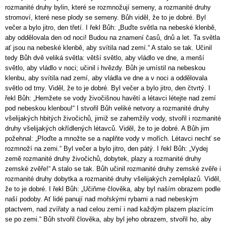
rozmanité druhy bylin, které se rozmnožují semeny, a rozmanité druhy
stromoví, které nese plody se semeny. Bůh viděl, že to je dobré. Byl
večer a bylo jitro, den třetí. I řekl Bůh: „Buďte světla na nebeské klenbě,
aby oddělovala den od noci! Budou na znamení časů, dnů a let. Ta světla
ať jsou na nebeské klenbě, aby svítila nad zemí.“ A stalo se tak. Učinil
tedy Bůh dvě veliká světla: větší světlo, aby vládlo ve dne, a menší
světlo, aby vládlo v noci; učinil i hvězdy. Bůh je umístil na nebeskou
klenbu, aby svítila nad zemí, aby vládla ve dne a v noci a oddělovala
světlo od tmy. Viděl, že to je dobré. Byl večer a bylo jitro, den čtvrtý. I
řekl Bůh: „Hemžete se vody živočišnou havětí a létavci létejte nad zemí
pod nebeskou klenbou!“ I stvořil Bůh veliké netvory a rozmanité druhy
všelijakých hbitých živočichů, jimiž se zahemžily vody, stvořil i rozmanité
druhy všelijakých okřídlených létavců. Viděl, že to je dobré. A Bůh jim
požehnal: „Ploďte a množte se a naplňte vody v mořích. Létavci nechť se
rozmnoží na zemi.“ Byl večer a bylo jitro, den pátý. I řekl Bůh: „Vydej
země rozmanité druhy živočichů, dobytek, plazy a rozmanité druhy
zemské zvěře!“ A stalo se tak. Bůh učinil rozmanité druhy zemské zvěře i
rozmanité druhy dobytka a rozmanité druhy všelijakých zeměplazů. Viděl,
že to je dobré. I řekl Bůh: „Učiňme člověka, aby byl naším obrazem podle
naší podoby. Ať lidé panují nad mořskými rybami a nad nebeským
ptactvem, nad zvířaty a nad celou zemí i nad každým plazem plazícím
se po zemi.“ Bůh stvořil člověka, aby byl jeho obrazem, stvořil ho, aby