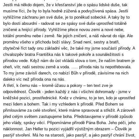
Jestli má někdo dojem, že v křesťanství jde o spásu lidské duše, tak
musíme říci, že by to byla hodně zúžená a podvyživená spása. Jestli
vyhlížíme záchranu jen své duše, je to poněkud sobecké. A taky by to
bylo dosti absurdní - radovat se ze spásy své duše uprostřed totálně
zničené a hnijící přírody. Vyhlížíme přece novou zemi a nové nebe,
totální proměnu nebe i země. Ne jejich zničení, a náš návrat do ráje. Ale
proměnu všeho v příchodu boží slávy. Snad není, sestry a bratři,
zbytečné říct tady onu základní věc, že také my jsme součástí přírody. A
chvalozpěv bratra Františka nás k takové pokoře a sounáležitosti s
přírodou vede. Když nám do úst vkládá slova o tom, že naším bratrem je
oheň, vítr, naši sestrou země a voda. ….. příroda nás tu nepotřebovala.
To my jsme závislí darech, co nabízí Bůh v přírodě, závisíme na nich
daleko víc než příroda ona na nás.
A třetí, k čemu nás – kromě úžasu a pokory – ten text zve je
odpovědnost. Člověk - jeden každý z nás i všichni dohromady - jsme v
kněžské pozici, prostřednické. Kněz v chrámu, to je ten, kdo je uprostřed
mezi lidem a bohem. Tak i my vzhledem k přírodě. Před Bohem se
přimlouváme za celé stvoření, které máme spravovat a střežit. A zároveň
před celým světem zastupujeme boha. Představujeme v přírodě způsob
jeho vlády, správy věcí. Připomínáme přírodě Pána Boha. Jeho péči, jeho
náklonnost. Jan Heller tu pozici vyjádřil výstižným obrazem – Člověk je
pastýř stvoření. Má ho na starosti, jako pastýř, a jako pastýř chrání život,