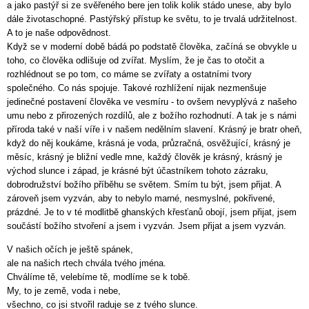
a jako pastýř si ze svěřeného bere jen tolik kolik stádo unese, aby bylo
dále životaschopné. Pastýřský přístup ke světu, to je trvalá udržitelnost.
A to je naše odpovědnost.
Když se v moderní době bádá po podstatě člověka, začíná se obvykle u
toho, co člověka odlišuje od zvířat. Myslím, že je čas to otočit a
rozhlédnout se po tom, co máme se zvířaty a ostatními tvory
společného. Co nás spojuje. Takové rozhlížení nijak nezmenšuje
jedinečné postavení člověka ve vesmíru - to ovšem nevyplývá z našeho
umu nebo z přirozených rozdílů, ale z božího rozhodnutí. A tak je s námi
příroda také v naší víře i v našem nedělním slavení. Krásný je bratr oheň,
když do něj koukáme, krásná je voda, průzračná, osvěžující, krásný je
měsíc, krásný je bližní vedle mne, každý člověk je krásný, krásný je
východ slunce i západ, je krásné být účastníkem tohoto zázraku,
dobrodružství božího příběhu se světem. Smím tu být, jsem přijat. A
zároveň jsem vyzván, aby to nebylo marné, nesmyslné, pokřivené,
prázdné. Je to v té modlitbě ghanských křesťanů obojí, jsem přijat, jsem
součástí božího stvoření a jsem i vyzván. Jsem přijat a jsem vyzván.
V našich očích je ještě spánek,
ale na našich rtech chvála tvého jména.
Chválíme tě, velebíme tě, modlíme se k tobě.
My, to je země, voda i nebe,
všechno, co jsi stvořil raduje se z tvého slunce.