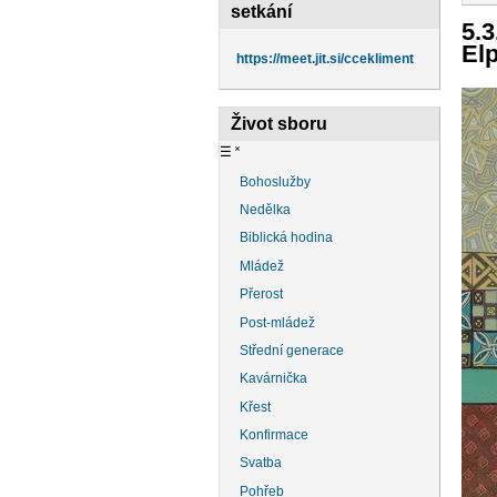
na
setkání
5.3
El
https://meet.jit.si/ccekliment
Život sboru
☰
˟
Bohoslužby
Nedělka
Biblická hodina
Mládež
Přerost
Post-mládež
Střední generace
Kavárnička
Křest
Konfirmace
Svatba
Pohřeb