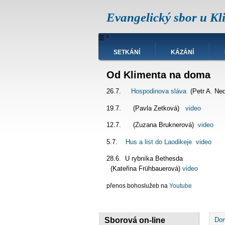
Přejít
Evangelický sbor u Kl
k
hlavnímu
obsahu
Hlavní
☰
˟
navigace
SETKÁNÍ
KÁZÁNÍ
Od Klimenta na doma
26.7.
Hospodinova sláva
(Petr A. Ne
19.7. (Pavla Zetková)
video
12.7. (Zuzana Bruknerová)
video
5.7.
Hus a list do Laodikeje
video
28.6. U rybníka Bet
(Kateřina Frühbauerová)
video
přenos bohoslužeb na
Youtube
D
Sborová on-line
Do