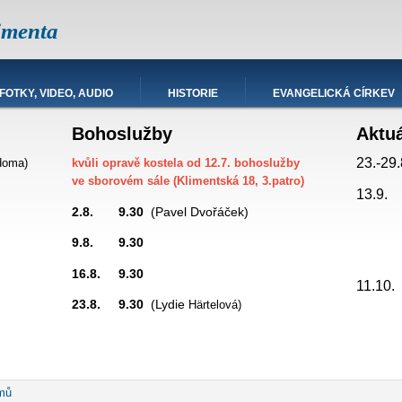
imenta
FOTKY, VIDEO, AUDIO
HISTORIE
EVANGELICKÁ CÍRKEV
Bohoslužby
Aktu
23.-29.
doma)
kvůli opravě kostela od 12.7. bohoslužby
ve sborovém sále (Klimentská 18, 3.patro)
13.9.
2.8. 9.30
(Pavel Dvořáček)
9.8. 9.30
promítá
16.8. 9.30
hesda
11.10
23.8. 9.30
(Lydie
Härtelová)
robečková
mů