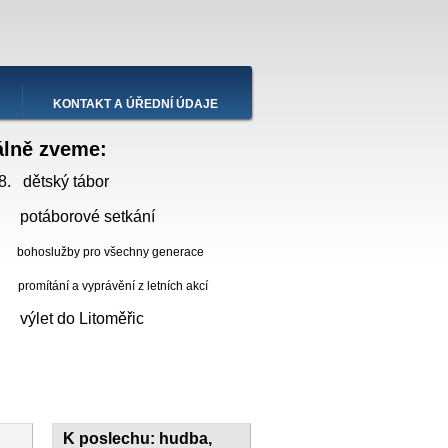
KONTAKT A ÚŘEDNÍ ÚDAJE
álně zveme:
8. dětský tábor
 potáborové setkání
bohoslužby pro všechny generace
ní a vyprávění z letních akcí
. výlet do Litoměřic
K poslechu: hudba,