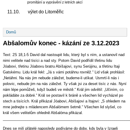
promítání a vyprávění z letních akcí
11.10. výlet do Litoměřic
Drobečková
Domů
navigace
Abšalomův konec - kázání ze 3.12.2023
Text: 2S 18,1-5 David dal nastoupit lidu, který byl s ním, a ustanovil nad
nimi velitele nad tisíci a nad sty. Potom David podřídil třetinu lidu
Jóabovi, třetinu Jóabovu bratru Abíšajovi, synu Serújinu, a třetinu Itaji
Gatskému. Lidu král řekl: „Já s vámi potáhnu rovněž.“ Lid však prohlásil:
„Netáhni. Na nás jim nebude záležet, budeme-li utíkat. Usmrtí-li nás i
polovic, nebude jim na nás záležet. Ty však jsi za deset tisíc z nás. Nyní
nám lépe pomůžeš, když budeš ve městě.“ Král jim odvětil: „Učiním, co
pokládáte za dobré.“ Král se postavil k bráně a všechen lid vycházel po
stech a tisících. Král přikázal Jóabovi, Abíšajovi a Itajovi: „S ohledem na
mne jednejte s mládencem Abšalómem šetrně.“ Všechen lid slyšel, co
král všem velitelům ohledně Abšalóma přikázal.
______________________________________________________________
Dnes se milí přátelé naposledy podíváme do doby, kdy byla v Izraeli