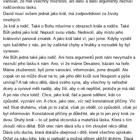
varován, že měl všechny možnosti, ani další a další argumenty nezruší
rodičovskou lásku.
David musí ovšem jednat jako král, má zodpovědnost za životy
mnohých.
Je král a rodič. Také o Bohu mluvíme v obrazech krále a rodiče. Také
Bůh jedná jako král. Nepustí svou vládu. Nedovolí, aby místo jeho
království panoval zmatek. A jako král také ví, jací jsme. Kdyby vytáhl
spis každého z nás, jen by zaškrtal chyby a hrubky a rozsudek by byl
vynesen.
Ale Bůh jedná také jako rodič. Ani hora argumentů proti nám nevymaže a
nezruší jeho lásku k nám. Ano, ví že máme Desatero, kázání na hoře.
Máme zkušenosti, byli jsme varování, informováni, jsme dospělí. Ale
copak on se může dívat na to, jak jeho děti kvůli své hlouposti a pýše
umírají? A tak něco dělá, dává svého syna, aby všechny ty nehodné
dcery a synové měli naději, aby žili, aby o ně nepřišel, protože je má rád.
A po nás chce totéž. Chce, jako král, řád a jasné sdělení, kdo co
způsobil, vyznání vin. A chce, jako otec, víc než konstatovat příčiny. Víc
než říkat druhému, však jsi to začal, však jsi věděl, co způsobíš, však jsi
byl informován. Konstatovat příčiny je důležité, ale je to jen prvý krok ze
dvou. Druhý krok – to už jedná otcovská a mateřská láska. Která s tím
zkouší něco dělat. Bůh otec nám dává sílu s tím zkoušet něco dělat.
Dává sílu ducha, která dokáže obejmout i dítě, které všechno spískalo.
Držet za ruku toho, kdo si natloukl a možná přitom ublížil druhým. Dává