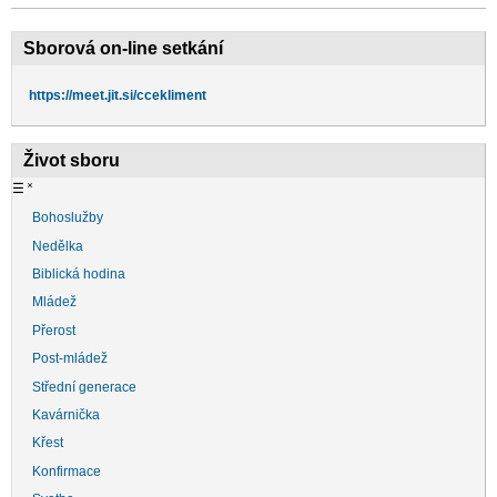
Sborová on-line setkání
https://meet.jit.si/ccekliment
Život sboru
☰
˟
Bohoslužby
Nedělka
Biblická hodina
Mládež
Přerost
Post-mládež
Střední generace
Kavárnička
Křest
Konfirmace