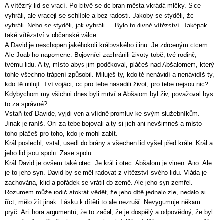
A vítězný lid se vrací. Po bitvě se do bran města vkrádá mlčky. Sice
vyhráli, ale vracejí se schlíple a bez radosti. Jakoby se styděli, že
vyhráli. Nebo se styděli, jak vyhráli … Bylo to divné vítězství. Jaképak
také vítězství v občanské válce…
A David je neschopen jakéhokoli královského činu. Je zdrceným otcem.
Ale Joab ho napomene: Bojovníci zachránili životy tobě, tvé rodině,
tvému lidu. A ty, místo abys jim poděkoval, pláčeš nad Abšalomem, který
tohle všechno trápení způsobil. Miluješ ty, kdo tě nenávidí a nenávidíš ty,
kdo tě milují. Tví vojáci, co pro tebe nasadili život, pro tebe nejsou nic?
Kdybychom my všichni dnes byli mrtví a Abšalom byl živ, považoval bys
to za správné?
Vstaň teď Davide, vyjdi ven a vlídně promluv ke svým služebníkům.
Jinak je raníš. Oni za tebe bojovali a ty si jich ani nevšimneš a místo
toho pláčeš pro toho, kdo je mohl zabít.
Král poslechl, vstal, usedl do brány a všechen lid vyšel před krále. Král a
jeho lid jsou spolu. Zase spolu.
Král David je ovšem také otec. Je král i otec. Abšalom je vinen. Ano. Ale
je to jeho syn. David by se měl radovat z vítězství svého lidu. Vláda je
zachována, klid a pořádek se vrátil do země. Ale jeho syn zemřel.
Rozumem může rodič stokrát vědět, že jeho dítě jednalo zle, nedalo si
říct, mělo žít jinak. Lásku k dítěti to ale nezruší. Nevygumuje někam
pryč. Ani hora argumentů, že to začal, že je dospělý a odpovědný, že byl