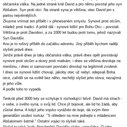
občanská válka. Na jedné straně král David a pro němu povstal jeho syn
Abšalom. Syn proti otci. Na straně syna je většina, otec David jen s
partou nejvěrnějších.
Zkusme vnímat ten příběh i v přeneseném smyslu. Synové proti otcům,
mládež proti tradici. A ještě dál - synové lidští pro Bohu Otci – povstali.
Většina je proti Davidovi, a za 1000 let budou proti tomu, jehož nazývali
Syn Davidův.
Ano je to rušivý příběh do začátku adventu. Jiný příběh bychom raději
slyšeli právě dnes.
Jenže právě dnes je taky občanská válka, právě dnes opět povstávají
synové proti otcům a dcery proti matkám, i dnes se většina dovoluje na
menšinu, i dnes si samozvaní povstalci dovolují na legitimně zvolené.
I dnes se synové lidští chovají, jakoby otec už nebyl, odepsali Boha
otce, zařídili se na světě bez něho, nechtějí slyšet jeho slova, nezajímá
je jeho vůle.
A podle toho to vypadá.
Tenkrát před 3000 lety se schyluje k rozhodující bitvě. David má strach -
o sebe, o svého syna, o svůj lid. Chce jít bojovat, ale lid ho žádá, aby
zůstal doma. A když jeho vojsko vyráželo do boje, dá svým třem
generálům osobní rozkaz: "S ohledem na mne jednejte s mládencem
Abšalomem šetrně." Ostatní vojáci to slyšeli také.
Slyšel to také Joab. Nejvěrnější Davidův sluha, vojevůdce. O jeho