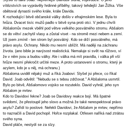
vítězstvích se vyprávěly hrdinné příběhy, takový tehdejší Jan Žižka. Vše
obětoval dynastii svého krále, krále Davida.
K rozhodující bitvě občanské války došlo v efrajimském lese. Byla to
hrůza. Dvacet tisíc mužů padlo v bitvě syna proti otci. V jednu chvíli
Abšalomův mezek vběhl pod větve velkého posvátného stromu. Abšalom
se do větví zachytil vlasy a zůstal viset - na stromě mezi nebem a zemí.
Už jsem zmínil - ten strom byl posvátný. Kdo se drží posvátného, má
právo asylu. Ochrany. Nikdo mu nesmí ublížit. Má naději na záchranu
života. (ano bible je navýsost realistická. Nemaluje si svět na růžovo, ví
že v něm jsou a budou války. Ale i válka má mít pravidla, i válka při vší
hrůze nesmí překročit určité meze. A proto ustanovení o stromu, který je
azylem, kdo je u něj, má ochranu.)
Abšaloma uviděl nějaký muž a říká Joabovi: Slyšel jsi přece, co říkal
David. Joab odvětil: "Nebudu se s tebou zdržovat." A Abšaloma usmrtil.
Bylo po bitvě, Abšalomovo vojsko se rozuteklo. David vyhrál, jeho syn
Abšalom je mrtev.
Kdo to Davidovi řekne? Joab se Davidovy reakce bojí. Má špatné
svědomí, že přestoupil jeho slovo a možná že také nerespektoval právo
asylu? Zařídí to poslové. Neřekli Davidovi, že Abšalom je mrtev, nepřímo
to naznačili a David pochopil. Hořce rozplakal. Otřesen naříká nad ztrátou
svého syna.
David pláče, nestydí se za slzy.