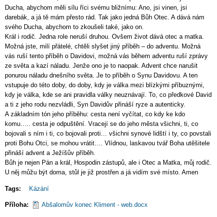
Ducha, abychom měli sílu říci svému bližnímu: Ano, jsi vinen, jsi
darebák, a já tě mám přesto rád. Tak jako jedná Bůh Otec. A dává nám
svého Ducha, abychom to zkoušeli také, jako on.
Král i rodič. Jedna role neruší druhou. Ovšem život dává otec a matka.
Možná jste, milí přátelé, chtěli slyšet jiný příběh – do adventu. Možná
vás ruší tento příběh o Davidovi, možná vás během adventu ruší zprávy
ze světa a kazí náladu. Jenže ono je to naopak. Advent chce narušit
ponurou náladu dnešního světa. Je to příběh o Synu Davidovu. A ten
vstupuje do této doby, do doby, kdy je válka mezi blízkými příbuznými,
kdy je válka, kde se ani pravidla války neuznávají. To, co předkové David
a ti z jeho rodu nezvládli, Syn Davidův přináší ryze a autenticky.
A základním tón jeho příběhu: cesta není vyčítat, co kdy ke kdo
komu….. cesta je odpuštění. Vracejí se do jeho města všichni, ti, co
bojovali s ním i ti, co bojovali proti… všichni synové lidští i ty, co povstali
proti Bohu Otci, se mohou vrátit…. Vlídnou, laskavou tvář Boha utěšitele
přináší advent a Ježíšův příběh.
Bůh je nejen Pán a král, Hospodin zástupů, ale i Otec a Matka, můj rodič.
U něj můžu být doma, stůl je již prostřen a já vidím své místo. Amen
Tags:
Kázání
Příloha
Abšalomův konec Kliment - web.docx