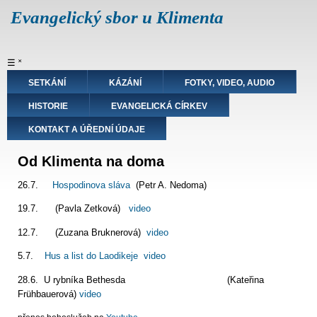
Přejít
Evangelický sbor u Klimenta
k
hlavnímu
obsahu
Hlavní
☰
˟
navigace
SETKÁNÍ
KÁZÁNÍ
FOTKY, VIDEO, AUDIO
HISTORIE
EVANGELICKÁ CÍRKEV
KONTAKT A ÚŘEDNÍ ÚDAJE
Od Klimenta na doma
26.7.
Hospodinova sláva
(Petr A. Nedoma)
19.7. (Pavla Zetková)
video
12.7. (Zuzana Bruknerová)
video
5.7.
Hus a list do Laodikeje
video
28.6. U rybníka Bethesda (Kateřina
Frühbauerová)
video