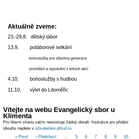
Aktuálně zveme:
23.-29.8. dětský tábor
13.9. potáborové setkání
bohoslužby pro všechny generace
promítání a vyprávění z letních akcí
4.10. bohoslužby s hudbou
11.10. výlet do Litoměřic
Vítejte na webu Evangelický sbor u
Klimenta
Pro hlavní stranu zatím neexistuje žádný obsah. Instrukce pro přidání
obsahu najdete v
uživatelské příručce
.
Pagination
First
« První
Předchozí
‹ Předchozí
…
Page
5
Page
6
Page
7
Page
8
Page
9
Page
10
Pa