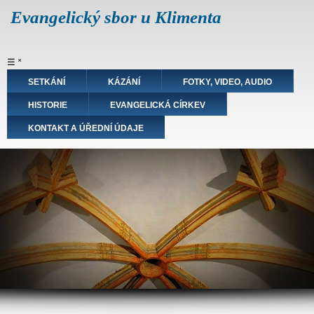
Přejít
Evangelický sbor u Klimenta
k
hlavnímu
obsahu
Hlavní
☰
˟
navigace
SETKÁNÍ
KÁZÁNÍ
FOTKY, VIDEO, AUDIO
HISTORIE
EVANGELICKÁ CÍRKEV
KONTAKT A ÚŘEDNÍ ÚDAJE