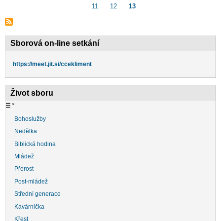
page
stránka
11
Page
12
Aktuální
13
stránka
Sborová on-line setkání
https://meet.jit.si/ccekliment
Život sboru
☰
˟
Bohoslužby
Nedělka
Biblická hodina
Mládež
Přerost
Post-mládež
Střední generace
Kavárnička
Křest