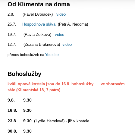
Od Klimenta na doma
2.8. (Pavel Dvořáček)
video
26.7.
Hospodinova sláva
(Petr A. Nedoma)
19.7. (Pavla Zetková)
video
12.7. (Zuzana Bruknerová)
video
přenos bohoslužeb na
Youtube
Bohoslužby
kvůli opravě kostela jsou do 16.8. bohoslužby ve sborovém
sále (Klimentská 18, 3.patro)
9.8. 9.30
16.8. 9.30
23.8. 9.30
(Lydie
Härtelová) - již v kostele
30.8. 9.30