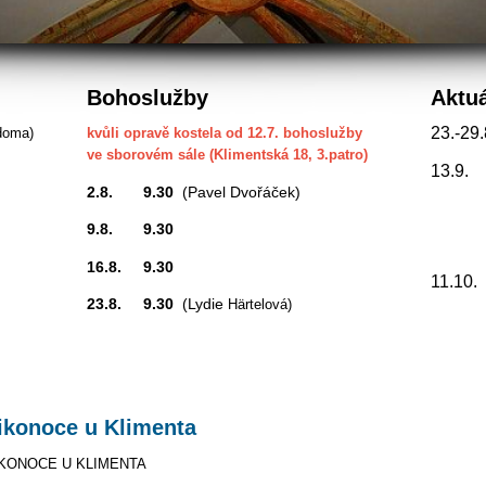
Bohoslužby
Aktu
23.-29.
doma)
kvůli opravě kostela od 12.7. bohoslužby
ve sborovém sále (Klimentská 18, 3.patro)
13.9.
2.8. 9.30
(Pavel Dvořáček)
9.8. 9.30
promítá
16.8. 9.30
hesda
11.10
23.8. 9.30
(Lydie
Härtelová)
ikonoce u Klimenta
IKONOCE U KLIMENTA