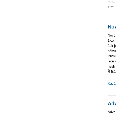
mne, 
ztrat
Nov
Nový
1Kor 
Jak j
oživu
První
jsou 
nesli
Ř 5,1
Kázá
Adv
Adven