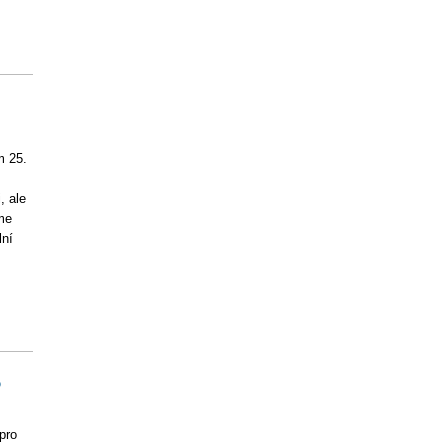
m 25.
, ale
me
lní
5
pro