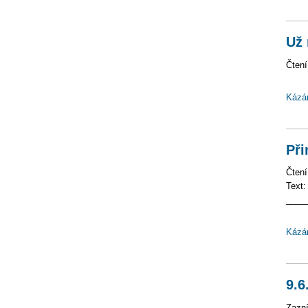
Už 
Čtení
Kázá
Při
Čtení
Text:
____
Kázá
9.6
Zazní