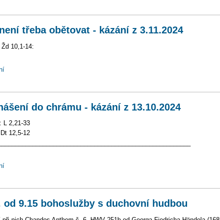
není třeba obětovat - kázání z 3.11.2024
 Žd 10,1-14:
ní
nášení do chrámu - kázání z 13.10.2024
: L 2,21-33
 Dt 12,5-12
________________________________________________________
ní
. od 9.15 bohoslužby s duchovní hudbou
 při nich Chandos Anthem č. 6, HWV 251b od Georga Fiedricha Händela (168