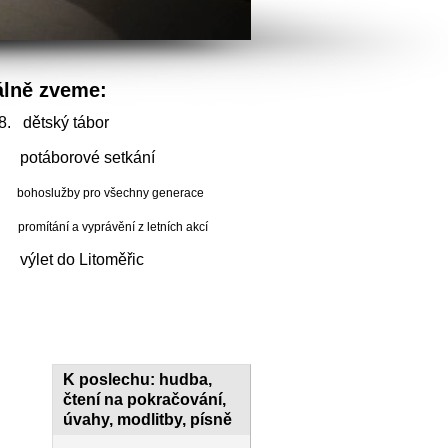
álně zveme:
8. dětský tábor
 potáborové setkání
bohoslužby pro všechny generace
ní a vyprávění z letních akcí
. výlet do Litoměřic
K poslechu: hudba,
čtení na pokračování,
úvahy, modlitby, písně