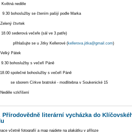
. Květná neděle
 bohoslužby se čtením pašijí podle Marka
 Zelený čtvrtek
0 sederová večeře (sál ve 3.patře)
lašujte se u Jitky Kellerové (
kellerova.jitka@gmail.com
)
 Velký Pátek
 bohoslužby s večeří Páně
0 společné bohoslužby s večeří Páně
borem Církve bratrské - modlitebna v Soukenické 15
 Neděle vzkříšení
. Přírodovědně literární vycházka do Klíčovské
du
mace včetně fotografií a map najdete na plakátku v příloze