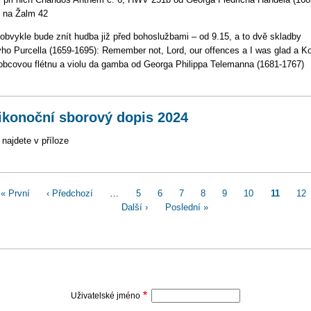
 na Žalm 42
obvykle bude znít hudba již před bohoslužbami – od 9.15, a to dvě skladby
ho Purcella (1659-1695): Remember not, Lord, our offences a I was glad a K
obcovou flétnu a violu da gamba od Georga Philippa Telemanna (1681-1767)
ikonoční sborový dopis 2024
 najdete v příloze
ination
First
« První
Předchozí
‹ Předchozí
…
Page
5
Page
6
Page
7
Page
8
Page
9
Page
10
Aktuální
11
Pa
12
page
stránka
Následující
Další ›
Poslední
Poslední »
stránka
stránka
stránka
Uživatelské jméno