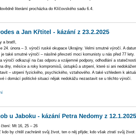
dovědně literární procházka do Klíčovského sadu 6.4.
odes a Jan Křtitel - kázání z 23.2.2025
 a bratři,
 je 24. února – 3. výročí ruské okupace Ukrajiny. Velmi smutné výročí. A datu
 je také smutné výročí – násilné převzetí moci komunisty u nás před 77 lety.
a výročí odkazují na čas odporu a vzájemné podpory, odhodlání a statečnosti
na dny, měsíce a roky kompromisů, ústupků a utrpení, které si ani nedokáže
tavit – utrpení fyzického, psychického, vztahového. A také vzhledem k aktuá
vé i domácí politické situaci nějak nedokážu nezastavit se u těchto výročí.
ní
ob u Jaboku - kázání Petra Nedomy z 12.1.202
 čtení: Mt 16, 25 – 26
 kdo by chtěl zachránit svůj život, ten o něj přijde; kdo však ztratí svůj život 