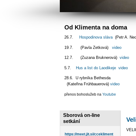
Od Klimenta na doma
26.7.
Hospodinova sláva
(Petr A. Ne
19.7. (Pavla Zetková)
video
12.7. (Zuzana Bruknerová)
video
5.7.
Hus a list do Laodikeje
video
28.6. U rybníka Bet
(Kateřina Frühbauerová)
video
přenos bohoslužeb na
Youtube
Sborová on-line
Vel
setkání
VEL
https://meet.jit.si/ccekliment