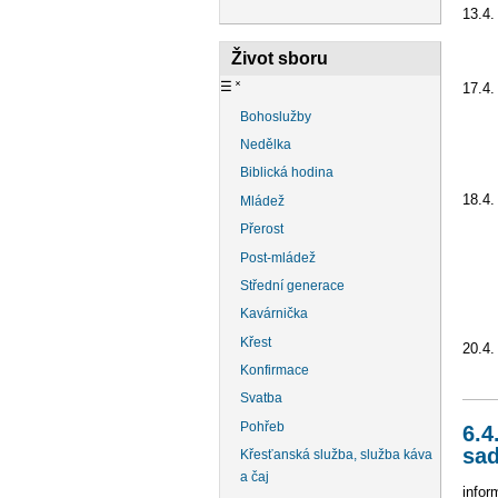
13.4
9.30
Život sboru
☰
˟
17.4.
Bohoslužby
18.0
Nedělka
přih
Biblická hodina
18.4.
Mládež
Přerost
9.30
Post-mládež
18.0
Střední generace
se s
Kavárnička
Křest
20.4.
Konfirmace
Svatba
Pohřeb
6.4
sa
Křesťanská služba, služba káva
a čaj
infor