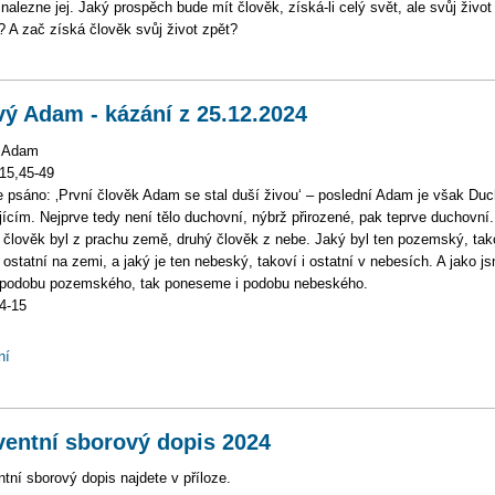
nalezne jej. Jaký prospěch bude mít člověk, získá-li celý svět, ale svůj život
í? A zač získá člověk svůj život zpět?
ý Adam - kázání z 25.12.2024
 Adam
15,45-49
e psáno: ‚První člověk Adam se stal duší živou‘ – poslední Adam je však Du
jícím. Nejprve tedy není tělo duchovní, nýbrž přirozené, pak teprve duchovní.
 člověk byl z prachu země, druhý člověk z nebe. Jaký byl ten pozemský, tak
i ostatní na zemi, a jaký je ten nebeský, takoví i ostatní v nebesích. A jako j
 podobu pozemského, tak poneseme i podobu nebeského.
4-15
ní
entní sborový dopis 2024
tní sborový dopis najdete v příloze.