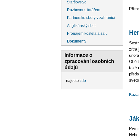
Staršovstvo
Příro
Rozhovor s farářem
Partnerské sbory v zahraničí
Anglikánský sbor
Her
Pronájem kostela a sálu
Dokumenty
Sestry
zítra
Informace o
února
zpracování osobních
Obě t
údajů
také 
předs
světo
najdete
zde
Kázá
Ják
První
Neboť