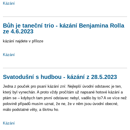
Kázání
Bůh je taneční trio - kázání Benjamina Rolla
ze 4.6.2023
kázání najdete v příloze
Kázání
Svatodušní s hudbou - kázání z 28.5.2023
Jedna z pouček pro psaní kázání zní: Nejlepší úvodní odstavec je ten,
který byl vynechán. A proto vždy pročítám už napsané hotové kázání a
ptám se – kdybych tam první odstavec nebyl, vadilo by to? A ve více než
polovině případů musím uznat, že ne, že v něm jsou úvodní obecné,
málo podstatné věty, a škrtnu ho.
Kázání