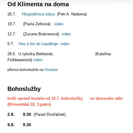
Od Klimenta na doma
26.7.
Hospodinova sláva
(Petr A. Nedoma)
19.7. (Pavla Zetková)
video
12.7. (Zuzana Bruknerová)
video
5.7.
Hus a list do Laodikeje
video
28.6. U rybníka Bethesda (Kateřina
Frühbauerová)
video
přenos bohoslužeb na
Youtube
Bohoslužby
kvůli opravě kostela od 12.7. bohoslužby ve sborovém sále
(Klimentská 18, 3.patro)
2.8. 9.30
(Pavel Dvořáček)
9.8. 9.30