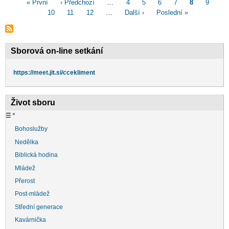
Pagination
First
« První
Předchozí
‹ Předchozí
…
Page
4
Page
5
Page
6
Page
7
Aktuální
8
Page
9
Pa
page
10
stránka
Page
11
Page
12
…
Následující
Další ›
Poslední
Poslední »
stránka
stránka
stránka
Sborová on-line setkání
https://meet.jit.si/ccekliment
Život sboru
☰
˟
Bohoslužby
Nedělka
Biblická hodina
Mládež
Přerost
Post-mládež
Střední generace
Kavárnička