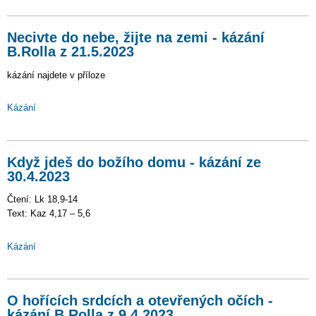
Necivte do nebe, žijte na zemi - kázání
B.Rolla z 21.5.2023
kázání najdete v příloze
Kázání
Když jdeš do božího domu - kázání ze
30.4.2023
Čtení: Lk 18,9-14
Text: Kaz 4,17 – 5,6
Kázání
O hořících srdcích a otevřených očích -
kázání B.Rolla z 9.4.2023