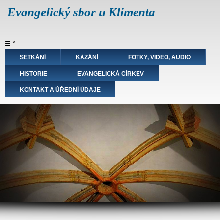
Přejít
Evangelický sbor u Klimenta
k
hlavnímu
obsahu
Hlavní
☰
˟
navigace
SETKÁNÍ
KÁZÁNÍ
FOTKY, VIDEO, AUDIO
HISTORIE
EVANGELICKÁ CÍRKEV
KONTAKT A ÚŘEDNÍ ÚDAJE