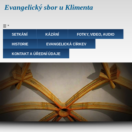
Přejít
Evangelický sbor u Klimenta
k
hlavnímu
obsahu
Hlavní
☰
˟
navigace
SETKÁNÍ
KÁZÁNÍ
FOTKY, VIDEO, AUDIO
HISTORIE
EVANGELICKÁ CÍRKEV
KONTAKT A ÚŘEDNÍ ÚDAJE