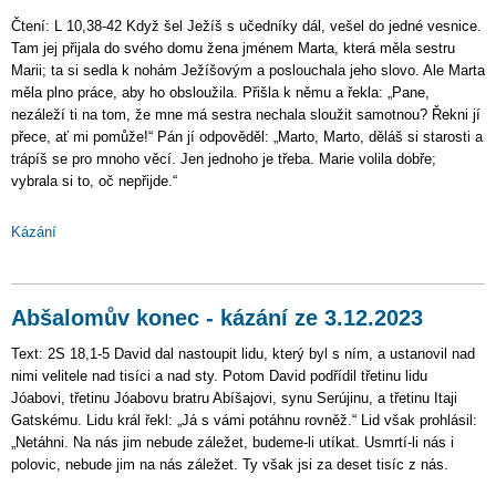
Čtení: L 10,38-42 Když šel Ježíš s učedníky dál, vešel do jedné vesnice.
Tam jej přijala do svého domu žena jménem Marta, která měla sestru
Marii; ta si sedla k nohám Ježíšovým a poslouchala jeho slovo. Ale Marta
měla plno práce, aby ho obsloužila. Přišla k němu a řekla: „Pane,
nezáleží ti na tom, že mne má sestra nechala sloužit samotnou? Řekni jí
přece, ať mi pomůže!“ Pán jí odpověděl: „Marto, Marto, děláš si starosti a
trápíš se pro mnoho věcí. Jen jednoho je třeba. Marie volila dobře;
vybrala si to, oč nepřijde.“
Kázání
Abšalomův konec - kázání ze 3.12.2023
Text: 2S 18,1-5 David dal nastoupit lidu, který byl s ním, a ustanovil nad
nimi velitele nad tisíci a nad sty. Potom David podřídil třetinu lidu
Jóabovi, třetinu Jóabovu bratru Abíšajovi, synu Serújinu, a třetinu Itaji
Gatskému. Lidu král řekl: „Já s vámi potáhnu rovněž.“ Lid však prohlásil:
„Netáhni. Na nás jim nebude záležet, budeme-li utíkat. Usmrtí-li nás i
polovic, nebude jim na nás záležet. Ty však jsi za deset tisíc z nás.