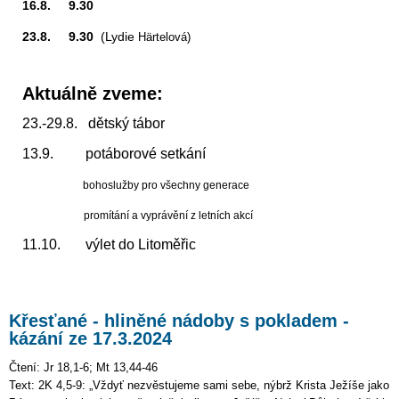
16.8. 9.30
23.8. 9.30
(Lydie
Härtelová)
Aktuálně zveme:
23.-29.8. dětský tábor
13.9. potáborové setkání
bohoslužby pro všechny generace
promítání a vyprávění z letních akcí
11.10. výlet do Litoměřic
Křesťané - hliněné nádoby s pokladem -
kázání ze 17.3.2024
Čtení: Jr 18,1-6; Mt 13,44-46
Text: 2K 4,5-9: „Vždyť nezvěstujeme sami sebe, nýbrž Krista Ježíše jako