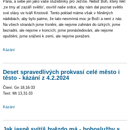
Pána, a sebe jen jako vaše služebníky pro Ježíše. Neboť Bůh, který řekl
‚ze tmy ať zazáří světlo‘, osvítil naše srdce, aby nám dal poznat světlo
své slávy ve tváři Kristově. Tento poklad máme však v hliněných
nádobách, aby bylo patrno, že tato nesmírná moc je Boží a není z nás.
Na všech stranách jsme tísněni, ale nejsme zahnáni do úzkých; jsme
bezradni, ale nejsme v koncích; jsme pronásledováni, ale nejsme
opuštěni; jsme sráženi k zemi, ale nejsme poraženi.
Kázání
Deset spravedlivých prokvasí celé město i
těsto - kázání z 4.2.2024
Čtení: Gn 18,16-33
Text: Mt 13,31-33
Kázání
Jak jasně svítíš hvězdo má - bohoslužby s