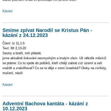
Kázání
Smíme zpívat Narodil se Kristus Pán -
kázání z 24.12.2023
Čtení: Iz 11,1-5
Text: Mt 2,13-20
Sestry a bratři, milí přátelé,
jsme aktuálně šokováni nesmyslným a krutým zlem. Už několik měsíců
se ptáme: Co to vjede do politiků, kteří chtějí zabrat cizí území a velí
vraždit a znásilňovat? Co se to děje v zemi izraelské? Útoky na civilisty,
mučení, násilí
Kázání
Adventní Bachova kantáta - kázání z
10.12.2023