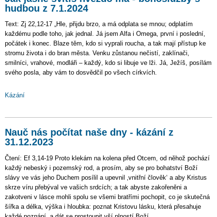
hudbou z 7.1.2024
Text: Zj 22,12-17 „Hle, přijdu brzo, a má odplata se mnou; odplatím
každému podle toho, jak jednal. Já jsem Alfa i Omega, první i poslední,
počátek i konec. Blaze těm, kdo si vyprali roucha, a tak mají přístup ke
stromu života i do bran města. Venku zůstanou nečistí, zaklínači,
smilníci, vrahové, modláři – každý, kdo si libuje ve lži. Já, Ježíš, posílám
svého posla, aby vám to dosvědčil po všech církvích.
Kázání
Nauč nás počítat naše dny - kázání z
31.12.2023
Čtení: Ef 3,14-19 Proto klekám na kolena před Otcem, od něhož pochází
každý nebeský i pozemský rod, a prosím, aby se pro bohatství Boží
slávy ve vás jeho Duchem posílil a upevnil ‚vnitřní člověk‘ a aby Kristus
skrze víru přebýval ve vašich srdcích; a tak abyste zakořeněni a
zakotveni v lásce mohli spolu se všemi bratřími pochopit, co je skutečná
šířka a délka, výška i hloubka: poznat Kristovu lásku, která přesahuje
každé poznání, a dát se prostoupit vší plností Boží.