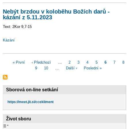
Nebýt brzdou v koloběhu Božích darů -
kázání z 5.11.2023
Text: 2Kor 9,7-15
Kázání
Pagination
First
« První
Předchozí
‹ Předchozí
…
Page
2
Page
3
Page
4
Page
5
Aktuální
6
Page
7
Pag
8
page
stránka
Page
9
Page
10
…
Následující
Další ›
Poslední
Poslední »
stránka
stránka
stránka
Sborová on-line setkání
https://meet.jit.si/ccekliment
Život sboru
☰
˟