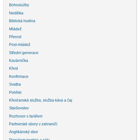
Bohoslužby
Nedělka
Biblická hodina
Mládež
Přerost
Post-mládež
Střední generace
Kavárnička
Křest
Konfirmace
Svatba
Pohřeb
Křesťanská služba, služba káva a čaj
Staršovstvo
Rozhovor s farářem
Partnerské sbory v zahraničí
Anglikánský sbor
Pronájem kostela a sálu