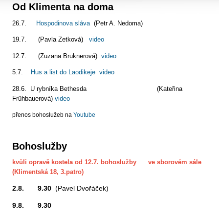
Od Klimenta na doma
26.7.
Hospodinova sláva
(Petr A. Nedoma)
19.7. (Pavla Zetková)
video
12.7. (Zuzana Bruknerová)
video
5.7.
Hus a list do Laodikeje
video
28.6. U rybníka Bethesda (Kateřina
Frühbauerová)
video
přenos bohoslužeb na
Youtube
Bohoslužby
kvůli opravě kostela od 12.7. bohoslužby ve sborovém sále
(Klimentská 18, 3.patro)
2.8. 9.30
(Pavel Dvořáček)
9.8. 9.30