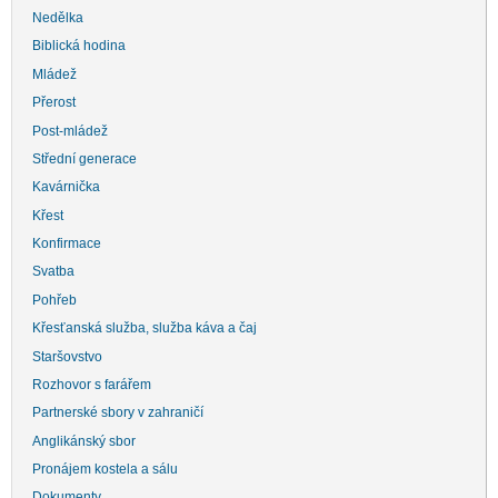
Nedělka
Biblická hodina
Mládež
Přerost
Post-mládež
Střední generace
Kavárnička
Křest
Konfirmace
Svatba
Pohřeb
Křesťanská služba, služba káva a čaj
Staršovstvo
Rozhovor s farářem
Partnerské sbory v zahraničí
Anglikánský sbor
Pronájem kostela a sálu
Dokumenty