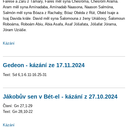
Farese a Záru z Támary, Fares měl syna Chesróma, Chesróm Arama.
Aram měl syna Amínadaba, Amínadab Naasona, Naason Salmóna,
Salmón měl syna Bóaza z Rachaby, Bóaz Obéda z Rút, Obéd Isaje a
Isaj Davida krále. David měl syna Šalomouna z ženy Uriášovy, Šalomoun
Roboáma, Roboám Abiu, Abia Asafa, Asaf Jóšafata, Jóšafat Jórama,
Jóram Uziáše.
Kázání
Gedeon - kázání ze 17.11.2024
Text: Sd 6,1-6.11-16.25-31
Jákobův sen v Bét-el - kázání z 27.10.2024
Čtení: Gn 27,1-29
Text: Gn 28,10-22
Kázání