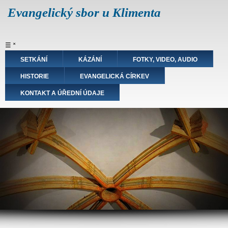
Přejít
Evangelický sbor u Klimenta
k
hlavnímu
obsahu
Hlavní
☰
˟
navigace
SETKÁNÍ
KÁZÁNÍ
FOTKY, VIDEO, AUDIO
HISTORIE
EVANGELICKÁ CÍRKEV
KONTAKT A ÚŘEDNÍ ÚDAJE