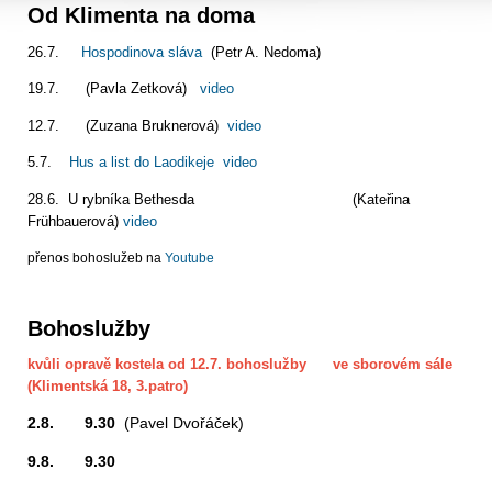
Od Klimenta na doma
26.7.
Hospodinova sláva
(Petr A. Nedoma)
19.7. (Pavla Zetková)
video
12.7. (Zuzana Bruknerová)
video
5.7.
Hus a list do Laodikeje
video
28.6. U rybníka Bethesda (Kateřina
Frühbauerová)
video
přenos bohoslužeb na
Youtube
Bohoslužby
kvůli opravě kostela od 12.7. bohoslužby ve sborovém sále
(Klimentská 18, 3.patro)
2.8. 9.30
(Pavel Dvořáček)
9.8. 9.30