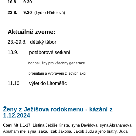
16.8. 9.30
23.8. 9.30
(Lydie
Härtelová)
Aktuálně zveme:
23.-29.8. dětský tábor
13.9. potáborové setkání
bohoslužby pro všechny generace
promítání a vyprávění z letních akcí
11.10. výlet do Litoměřic
Ženy z Ježíšova rodokmenu - kázání z
1.12.2024
Čtení Mt 1,1-17: Listina Ježíše Krista, syna Davidova, syna Abrahamova.
Abraham měl syna Izáka, Izák Jákoba, Jákob Judu a jeho bratry, Juda