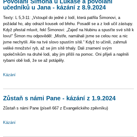
Povolání Šimona u Lukáše a povolání
učedníků u Jana - kázání z 8.9.2024
Texty: L 5,3-11: „Vstoupil do jedné z lodí, která patřila Šimonovi, a
požádal ho, aby odrazil kousek od břehu. Posadil se a z lodi učil zástupy.
Když přestal mluvit, řekl Šimonovi: „Zajeď na hlubinu a spusťte své sítě k
lovu!“ Šimon mu odpověděl: „Mistře, namáhali jsme se celou noc a nic
jsme nechytili. Ale na tvé slovo spustím sítě.“ Když to učinili, zahrnuli
veliké množství ryb, až se jim sítě trhaly. Dali znamení svým
společníkům na druhé lodi, aby jim přišli na pomoc. Oni přijeli a naplnili
rybami obě lodi, že se až potápěly.
Kázání
Zůstaň s námi Pane - kázání z 1.9.2024
Zůstaň s námi Pane (píseň 667 z Evangelického zpěvníku)
Kázání