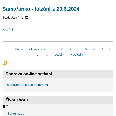
Samařanka - kázání z 23.6.2024
Text: Jan 4, 3-42
Kázání
Pagination
First
« První
Předchozí
‹ Předchozí
Page
1
Page
2
Page
3
Page
4
Aktuální
5
Page
6
Page
7
Pag
8
page
stránka
Page
9
…
Následující
Další ›
Poslední
Poslední »
stránka
stránka
stránka
Sborová on-line setkání
https://meet.jit.si/ccekliment
Život sboru
☰
˟
Bohoslužby